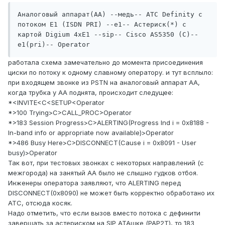
Аналоговый аппарат(АА) --медь-- АТС Definity с 
потоком Е1 (ISDN PRI) --e1-- Астериск(*) с 
картой Digium 4xE1 --sip-- Cisco AS5350 (C)--
e1(pri)-- Operator
работала схема замечательно до момента присоединения
циски по потоку к одному славному оператору. и тут всплыло:
при входящем звонке из PSTN на аналоговый аппарат АА,
когда трубка у АА поднята, происходит следущее:
*<INVITE<C<SETUP<Operator
*>100 Trying>C>CALL_PROC>Operator
*>183 Session Progress>C>ALERTING(Progress Ind i = 0x8188 -
In-band info or appropriate now available)>Operator
*>486 Busy Here>C>DISCONNECT(Cause i = 0x8091 - User
busy)>Operator
Так вот, при тестовых звонках с некоторых направлений (с
межгорода) на занятый AA было не слышно гудков отбоя.
Инженеры оператора заявляют, что ALERTING перед
DISCONNECT(0x8090) не может быть корректно обработано их
АТС, отсюда косяк.
Надо отметить, что если вызов вместо потока с дефинити
завершать за астериском на SIP АТАшке (PAP2T), то 183