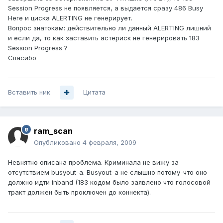
Session Progress не появляется, а выдается сразу 486 Busy
Here и циска ALERTING не генерирует.
Вопрос знатокам: действительно ли данный ALERTING лишний
и если да, то как заставить астериск не генерировать 183
Session Progress ?
Спасибо
Вставить ник
Цитата
ram_scan
Опубликовано
4 февраля, 2009
Невнятно описана проблема. Криминала не вижу за
отсутствием busyout-а. Busyout-а не слышно потому-что оно
должно идти inband (183 кодом было заявлено что голосовой
тракт должен быть проключен до коннекта).