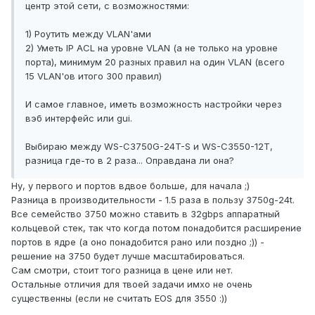
центр этой сети, с возможностями:
1) Роутить между VLAN'ами
2) Уметь IP ACL на уровне VLAN (а не только на уровне
порта), минимум 20 разных правил на один VLAN (всего
15 VLAN'ов итого 300 правил)
И самое главное, иметь возможность настройки через
вэб интерфейс или gui.
Выбираю между WS-C3750G-24T-S и WS-C3550-12T,
разница где-то в 2 раза... Оправдана ли она?
Ну, у первого и портов вдвое больше, для начала ;)
Разница в производительности - 1.5 раза в пользу 3750g-24t.
Все семейство 3750 можно ставить в 32gbps аппаратный
кольцевой стек, так что когда потом понадобится расширение
портов в ядре (а оно понадобится рано или поздно ;)) -
решение на 3750 будет лучше масштабироваться.
Сам смотри, стоит того разница в цене или нет.
Остальные отличия для твоей задачи имхо не очень
существенны (если не считать EOS для 3550 :))