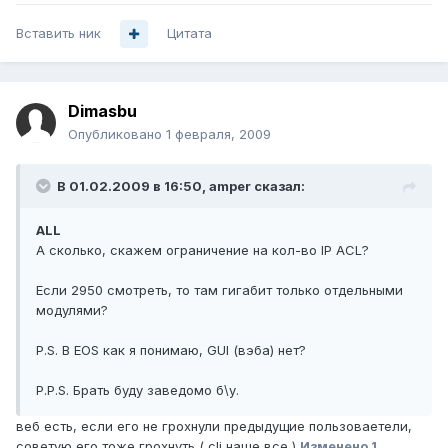
Вставить ник
Цитата
Dimasbu
Опубликовано
1 февраля, 2009
В 01.02.2009 в 16:50, amper сказал:
ALL
А сколько, скажем ограничение на кол-во IP ACL?
Если 2950 смотреть, то там гигабит только отдельными
модулями?
P.S. В EOS как я понимаю, GUI (вэба) нет?
P.P.S. Брать буду заведомо б\у.
веб есть, если его не грохнули предыдущие пользоваетели,
советую его тоже грохнуть,( cli наше вcе )
Изменено
1