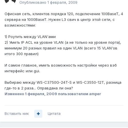
Опубликовано
1 февраля, 2009
Офисная сеть, клиентов порядка 120, подключение 100BaseT, 4
сервера нa 1000BaseT. Нужен L3 свич в центр этой сети, с
возможностями:
1) Роутить между VLAN'ами
2) Уметь IP ACL на уровне VLAN (а не только на уровне порта),
минимум 20 разных правил на один VLAN (всего 15 VLAN'ов
итого 300 правил)
И самое главное, иметь возможность настройки через вэб
интерфейс или gui.
Выбираю между WS-C3750G-24T-S и WS-C3550-12T, разница
где-то в 2 раза... Оправдана ли она?
Изменено
1 февраля, 2009
пользователем amper
Вставить ник
Цитата