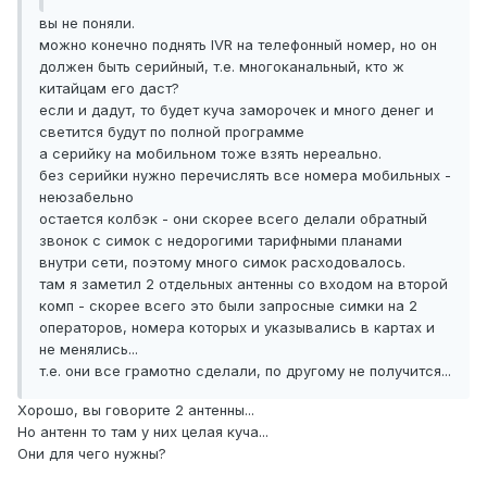
вы не поняли.
можно конечно поднять IVR на телефонный номер, но он
должен быть серийный, т.е. многоканальный, кто ж
китайцам его даст?
если и дадут, то будет куча заморочек и много денег и
светится будут по полной программе
а серийку на мобильном тоже взять нереально.
без серийки нужно перечислять все номера мобильных -
неюзабельно
остается колбэк - они скорее всего делали обратный
звонок с симок с недорогими тарифными планами
внутри сети, поэтому много симок расходовалось.
там я заметил 2 отдельных антенны со входом на второй
комп - скорее всего это были запросные симки на 2
операторов, номера которых и указывались в картах и
не менялись...
т.е. они все грамотно сделали, по другому не получится...
Хорошо, вы говорите 2 антенны...
Но антенн то там у них целая куча...
Они для чего нужны?