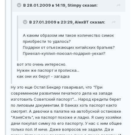
В 28.01.2009 в 14:19, Stimpy сказал:
В 27.01.2009 в 23:29, AlexBT сказал:
А каким образом им такое количество симок
приобрести то удалось?
Подарки от отъезжающих китайских братьев?
Приехал-куплил-поюзал-подарил-уехал?
вот это очень интересно.
Нужен же паспорт и прописка...
как они их берут - загадка
Ну это еще Остап Бендер говаривал, что "При
современном развитиии печатного дела на западе
изготовить Советский паспорт".... Народ кредиты берет
по липовым документам. В банках хоть паспорт както
смотрят. А девочки в палатке на автобусной остановке
"АзияСеть", на паспорт похоже и ладно. Я сыну хозяйки
дачи покупал симку по его паспорту. У нас с ним общее
только пол. И ниче. Даже вопросов не задали. Да и