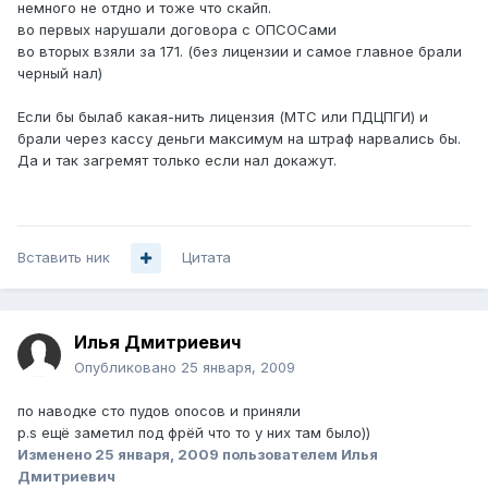
немного не отдно и тоже что скайп.
во первых нарушали договора с ОПСОСами
во вторых взяли за 171. (без лицензии и самое главное брали
черный нал)
Если бы былаб какая-нить лицензия (МТС или ПДЦПГИ) и
брали через кассу деньги максимум на штраф нарвались бы.
Да и так загремят только если нал докажут.
Вставить ник
Цитата
Илья Дмитриевич
Опубликовано
25 января, 2009
по наводке сто пудов опосов и приняли
p.s ещё заметил под фрёй что то у них там было))
Изменено
25 января, 2009
пользователем Илья
Дмитриевич