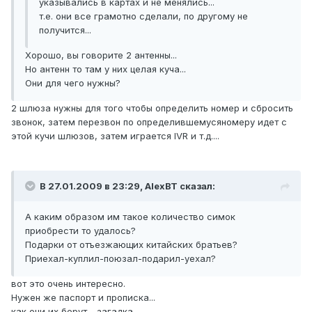
указывались в картах и не менялись...
т.е. они все грамотно сделали, по другому не
получится...
Хорошо, вы говорите 2 антенны...
Но антенн то там у них целая куча...
Они для чего нужны?
2 шлюза нужны для того чтобы определить номер и сбросить
звонок, затем перезвон по определившемусяномеру идет с
этой кучи шлюзов, затем играется IVR и т.д....
В 27.01.2009 в 23:29, AlexBT сказал:
А каким образом им такое количество симок
приобрести то удалось?
Подарки от отъезжающих китайских братьев?
Приехал-куплил-поюзал-подарил-уехал?
вот это очень интересно.
Нужен же паспорт и прописка...
как они их берут - загадка