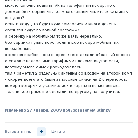
можно конечно поднять IVR на телефонный номер, но он
должен быть серийный, т.е. многоканальный, кто ж китайцам
его даст?
если и дадут, то будет куча заморочек и много денег и
светится будут по полной программе
а серийку на мобильном тоже взять нереально.
без серийки нужно перечислять все номера мобильных -
неюзабельно
остается колбэк - они скорее всего делали обратный звонок
с симок с недорогими тарифными планами внутри сети,
поэтому много симок расходовалось.
там я заметил 2 отдельных антенны со входом на второй комп
- скорее всего это были запросные симки на 2 операторов,
номера которых и указывались в картах и не менялись...
т.е. они все грамотно сделали, по другому не получится...
Изменено
27 января, 2009
пользователем Stimpy
Вставить ник
Цитата