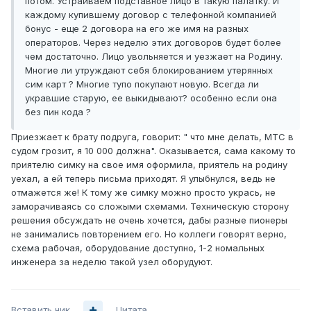
потом. Устраиваем подставное лицо в такую палатку. И
каждому купившему договор с телефонной компанией
бонус - еще 2 договора на его же имя на разных
операторов. Через неделю этих договоров будет более
чем достаточно. Лицо увольняется и уезжает на Родину.
Многие ли утруждают себя блокированием утерянных
сим карт ? Многие тупо покупают новую. Всегда ли
укравшие старую, ее выкидывают? особенно если она
без пин кода ?
Приезжает к брату подруга, говорит: " что мне делать, МТС в
судом грозит, я 10 000 должна". Оказывается, сама какому то
приятелю симку на свое имя оформила, приятель на родину
уехал, а ей теперь письма приходят. Я улыбнулся, ведь не
отмажется же! К тому же симку можно просто укрась, не
заморачиваясь со сложыми схемами. Техническую сторону
решения обсуждать не очень хочется, дабы разные пионеры
не занимались повторением его. Но коллеги говорят верно,
схема рабочая, оборудование доступно, 1-2 номальных
инженера за неделю такой узел оборудуют.
Вставить ник
Цитата