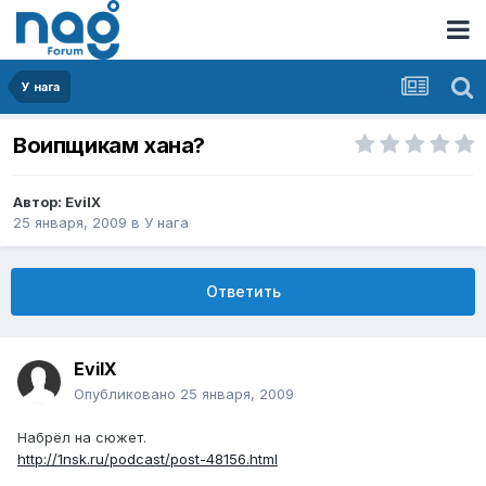
У нага
Воипщикам хана?
Автор:
EvilX
25 января, 2009
в
У нага
Ответить
EvilX
Опубликовано
25 января, 2009
Набрёл на сюжет.
http://1nsk.ru/podcast/post-48156.html