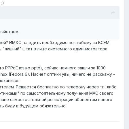
;)
зяйством.
телей? ИМХО, следить необходимо по-любому за ВСЕМ
ь "лишний" штат в лице системного администратора,
то PPPoE юзаю pptp), сейчас немного зашли за 1000
nux (Fedora 6). Насчет оптики увы, ничего не расскажу -
механиков.
телем. Решается бесплатно по телефону через тп, либо
картинками" по самостоятельному получения МАС своего
плане самостоятельной регистрации абонентом нового
ать буду в будущем обязательно.