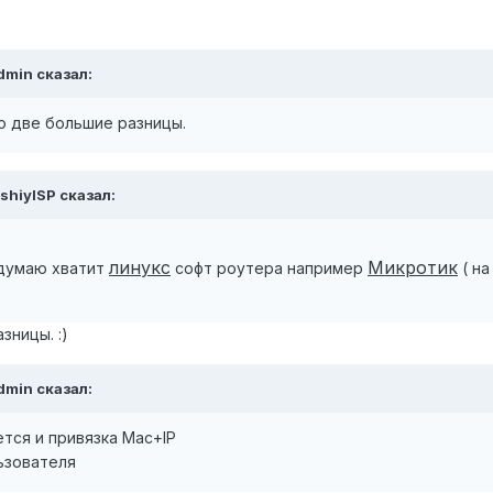
dmin сказал:
это две большие разницы.
shiyISP сказал:
линукс
Микротик
 думаю хватит
софт роутера например
( на
зницы. :)
dmin сказал:
тся и привязка Mac+IP
ьзователя