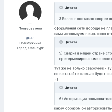
Цитата
3 Биллинг поставлю скорее в
оформления сети вообще не пла
Пользователи
сами используем netup. свою ст
46
Цитата
Пол:
Мужчина
Город:
Оренбург
5) Сварка в нашей стране ст
претерменироваными волокнам
тут же не только сварочник - т
посчитатайте сколько будет свар
=)
Цитата
6) Авторизация пользовател
каким образом он авторизовать