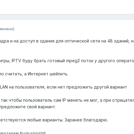
менено)
ра и на доступ в здания для оптической сети на 48 зданий, н
.
 игры, IPTV буду брать готовый mpeg2 поток у другого операто
ло считать, а Интернет шейпить
VLAN на пользователя, если нет предложить другой вариант
так чтобы пользователь сам IP менять не мог, а при отрицат
предложите свой вариант.
ветствуются любые варианты. Заранее благодарю.
ователем BudushiyISP