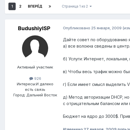
1
2
ВПЕРЁД
Страница 1 из 2
BudushiyISP
Опубликовано
25 января, 2009
(из
Дайте совет по оборудованию яд
а) все волокна сведены в центр
б) Услуги: Интернет, локальная,
Активный участник
в) Чтобы весь трафик можно бы
926
Интересы:
И далеко
г) Если имеет смысл выделить 
есть связь
Город:
Дальний Восток
д) Метод авторизации DHCP, но 
с отрицательным балансом или 
Бюджет на ядро до 3000$. При
Изменено
27 января, 2009
польз