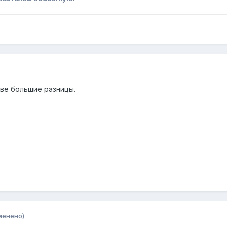
 две большие разницы.
менено)