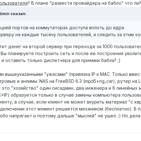
ользователя
? В плане "развести провайдера на бабло" что ли? 
dmin сказал:
яцией портов на коммутаторах доступа вплоть до ядра
веру на каждые тысячу пользователей, и следить за этим хо
атит денег на второй сервер при переходе за 1000 пользова
 Вы планируете построить сеть и после ее построения уволит
и оставить только диспетчера для приемки бабла? ;)
ми вышеуказанными "ужасами" (привязка IP к MAC. Только вмес
ровые и анлимы. NAS на FreeBSD 6.3 (mpd5+ng_car), рутер на Li
е это "хозяйство" один сисадмин, два инженера и 6 линейных 
+IP) образуется только в случае замены компьютера пользова
иенту, в случае, если клиент не может вкурить материал "с 
одключении этот момент решается механиком (бесплатно). В 
собо напрягает и поэтому дальше "мыслей" не ушел. :) Но дел