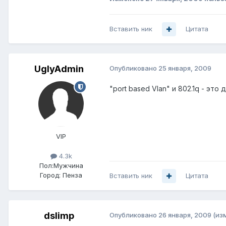
Вставить ник
Цитата
UglyAdmin
Опубликовано
25 января, 2009
"port based Vlan" и 802.1q - это
VIP
4.3k
Пол:
Мужчина
Город:
Пенза
Вставить ник
Цитата
dslimp
Опубликовано
26 января, 2009
(из