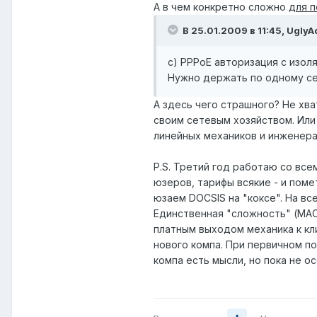
А в чем конкретно сложно
для п
В 25.01.2009 в 11:45, UglyA
c) PPPoE авторизация с изол
Нужно держать по одному сер
А здесь чего страшного? Не хв
своим сетевым хозяйством. Или
линейных механиков и инженера 
P.S. Третий год работаю со все
юзеров, тарифы всякие - и помет
юзаем DOCSIS на "коксе". На вс
Единственная "сложность" (MAC
платным выходом механика к кл
нового компа. При первичном п
компа есть мысли, но пока не о