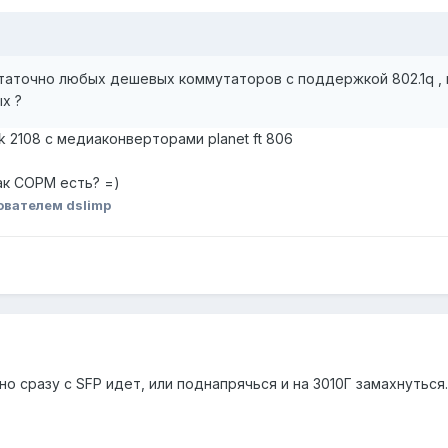
аточно любых дешевых коммутаторов с поддержкой 802.1q , не 
х ?
k 2108 с медиаконверторами planet ft 806
ак СОРМ есть? =)
ователем dslimp
оно сразу с SFP идет, или поднапрячься и на 3010Г замахнуться.