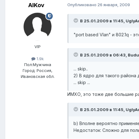
AlKov
Опубликовано
26 января, 2009
В 25.01.2009 в 11:45, UglyA
"port based Vlan" и 802.1q - 
VIP
В 25.01.2009 в 06:43, Budu
1.9k
Пол:
Мужчина
... skip..
Город:
Россия,
2) В ядро для такого района
Ивановская обл.
... skip ...
ИМХО, это тоже две большие ра
В 25.01.2009 в 11:45, UglyA
b) Вполне вероятно применяе
Недостаток: Сложно для пол