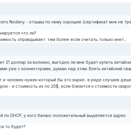
сего Nodeny - отзывы по нему хорошие (сертификат мне не тр
нируется что ли?
оимость оправдывает. тем более если считать только инет...
оит 21 доллар за волокно, выгодно ли мне будет купить китайс
и уже с коннекторами, думаю над этим. Взять китайский сва
ут и человек нужен который бы это варил.. в ряде случаев де
ок - и стоимость их по 20$, если близится к стоимости свароч
ей по DHCP, у кого баланс положительный выделяется адрес
ся то будет?