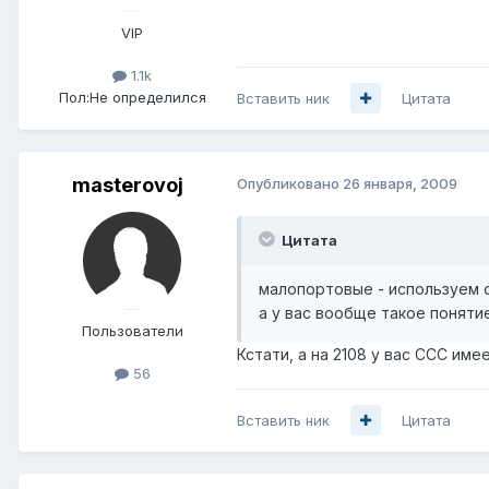
VIP
1.1k
Пол:
Не определился
Вставить ник
Цитата
masterovoj
Опубликовано
26 января, 2009
Цитата
малопортовые - используем dl
а у вас вообще такое поняти
Пользователи
Кстати, а на 2108 у вас ССС име
56
Вставить ник
Цитата