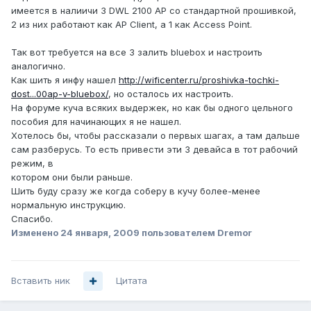
имеется в налиичи 3 DWL 2100 AP со стандартной прошивкой,
2 из них работают как AP Client, а 1 как Access Point.
Так вот требуется на все 3 залить bluebox и настроить
аналогично.
Как шить я инфу нашел
http://wificenter.ru/proshivka-tochki-
dost...00ap-v-bluebox/
, но осталось их настроить.
На форуме куча всяких выдержек, но как бы одного цельного
пособия для начинающих я не нашел.
Хотелось бы, чтобы рассказали о первых шагах, а там дальше
сам разберусь. То есть привести эти 3 девайса в тот рабочий
режим, в
котором они были раньше.
Шить буду сразу же когда соберу в кучу более-менее
нормальную инструкцию.
Спасибо.
Изменено
24 января, 2009
пользователем Dremor
Вставить ник
Цитата