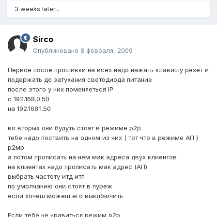
3 weeks later...
Sirco
Опубликовано
8 февраля, 2009
Первое после прошивки на всех надо нажать клавишу резет и
подержать до затухания светодиода питание
после этого у них поменяеться IP
c 192.168.0.50
на 192.168.1.50
во вторых они будуть стоят в режиме р2р
тебе надо поствить на одном из них ( тот что в режиме АП )
р2мр
а потом прописать на нем мак адреса двух клиентов
на клиентах надо прописать мак адрес (АП)
выбрать частоту итд итп
по умолчанию они стоят в пуреж
если хочеш можеш его выклбючить
Если тебе не нравиться режим р2р