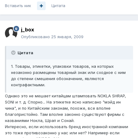
Вставить ник
Цитата
j_box
Опубликовано
25 января, 2009
Цитата
1. Товары, этикетки, упаковки товаров, на которых
незаконно размещены товарный знак или сходное с ним
до степени смешения обозначение, являются
контрафактными.
Однако это не мешает китайцам штамповать NOKLA SHRAP,
SONI и т. д. Спорно... На этикетке ясно написано "мэйд ин
чина", и по Китайским законам, похоже, все вполне
благопристойно. Там вполне законно существуют фирмы с
названиями Нокла, Шрап и Сонай.
Интересно, если использовать бренд иностранной компании
это тоже противозаконно у нас или нет? Например если