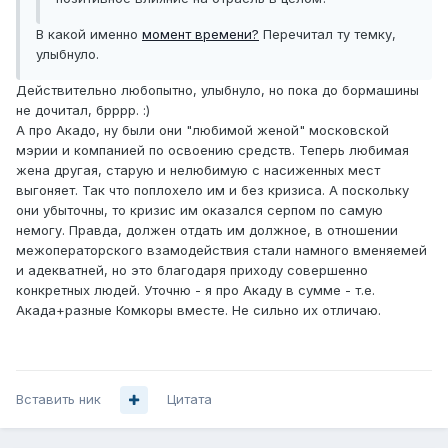
В какой именно
момент времени?
Перечитал ту темку,
улыбнуло.
Действительно любопытно, улыбнуло, но пока до бормашины
не дочитал, брррр. :)
А про Акадо, ну были они "любимой женой" московской
мэрии и компанией по освоению средств. Теперь любимая
жена другая, старую и нелюбимую с насиженных мест
выгоняет. Так что поплохело им и без кризиса. А поскольку
они убыточны, то кризис им оказался серпом по самую
немогу. Правда, должен отдать им должное, в отношении
межоператорского взамодействия стали намного вменяемей
и адекватней, но это благодаря приходу совершенно
конкретных людей. Уточню - я про Акаду в сумме - т.е.
Акада+разные Комкоры вместе. Не сильно их отличаю.
Вставить ник
Цитата