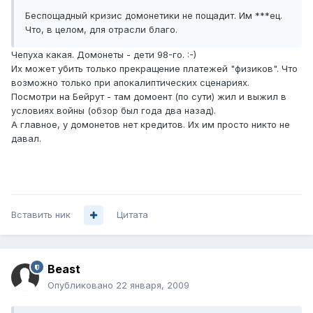
Беспощадный кризис домонетики не пощадит. Им ***ец.
Что, в целом, для отрасли благо.
Чепуха какая. Домонеты - дети 98-го. :-)
Их может убить только прекращение платежей "физиков". Что
возможно только при апокалиптических сценариях.
Посмотри на Бейрут - там домоент (по сути) жил и выжил в
условиях войны (обзор был года два назад).
А главное, у домонетов нет кредитов. Их им просто никто не
давал.
Вставить ник
Цитата
Beast
Опубликовано
22 января, 2009