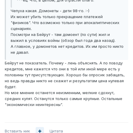
***ец. Что, в целом, для отрасли благо.
Чепуха какая. Домонеты - дети 98-го. :-)
Их может убить только прекращение платежей
"физиков". Что возможно только при апокалиптических
сценариях.
Посмотри на Бейрут - там домоент (по сути) жил и
выжил в условиях войны (обзор был года два назад).
А главное, у домонетов нет кредитов. Их им просто никто
не давал.
Бейрут не показатель. Почему - лень объяснять. А по поводу
кредитов, мне кажется что они в той или иной мере есть у
половины тут присутствующих. Хорошо бы опросик забацать,
но ведь правды никто не скажет и результатам цена нулевая
будет.
Но мое мнение останется неизменным, мелкие сдохнут,
средних купят. Останутся только самые крупные. Остальные
"экономически неинтересны".
Вставить ник
Цитата