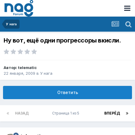
У нага
Ну вот, ещё одни прогрессоры вкисли.
Автор:
telematic
22 января, 2009
в
У нага
Ответить
НАЗАД
Страница 1 из 5
ВПЕРЁД