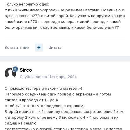
Только непонятно одно:
У п270 жилы немаркированные разными цветами. Соединяю с
одного конца п270 с витой парой. Как узнать на другом конце к
какой жиле п270 я подсоединил оранжевый провод, к какой
бело-оранжевый, к каой зелёный, к какой бело-зелёный ??
Вставить ник
Цитата
Sirco
Опубликовано
11 января, 2004
С помощю тестера и какой-то матери ;-)
Например соединяеш один провод с екраном - а потом
считаеш провода от 1 - до 4
с тойсь 1 это тот что соеденен с екраном .
Второй вариант - к 1 проводу соеденяеш сопротивление 1 ком
к второму 2 ком к третьему 3 килоома к 4 - 4 килоома и их
садиш на землю
соответственно с другой стороны тестером меряеш и тестер