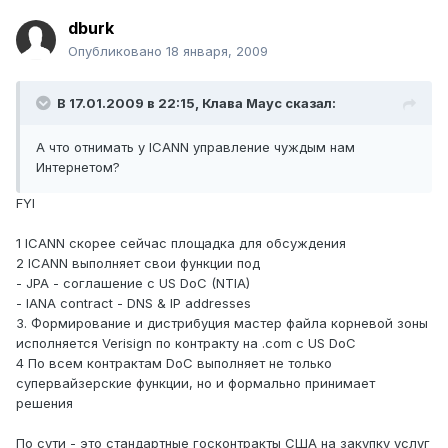
dburk
Опубликовано
18 января, 2009
В 17.01.2009 в 22:15, Клава Маус сказал:
А что отнимать у ICANN управление чуждым нам
Интернетом?
FYI
1 ICANN скорее сейчас площадка для обсуждения
2 ICANN выполняет свои функции под
- JPA - соглашение с US DoC (NTIA)
- IANA contract - DNS & IP addresses
3. Формирование и дистрибуция мастер файла корневой зоны
исполняется Verisign по контракту на .com с US DoC
4 По всем контрактам DoC выполняет не только
супервайзерские функции, но и формально принимает
решения
По сути - это стандартные госконтракты США на закупку услуг