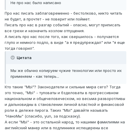
Не про нас было написано
Про нас писать заблаговременно - бестолково, никто читать
не будет, а прочтет - не поверит или поймет.
Писать про нас в разгар событий - опасно, могут приписать
все грехи и назначить козлом отпущения.
А писать про нас после того, как свершилось - получается
глупо и немного подло, в виде "а я предупреждал" или "я еще
тогда говорил".
Цитата
Мы же обычно копируем чужие технологии или просто их
применяем - как теперь...
Кто такие "МЫ"? Законодатели и сильные мира сего? Тогда
это точно, "МЫ" - туповаты и бзделоваты в прогрессивном
национальном и общечеловеческом, но весьма разворотливы
и дальновидны в становлении личной властной и финансовой
роли в дележе пирога. Таких "МЫ" давайте называть
"НаноМы" (спасибо, yun, за подсказку).
А если "МЫ" - это остальной народ, то нашими фамилиями на
английский манер или в подлиннике испещерены все