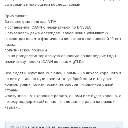
со всеми вытекающими последствиями
Примечание
За последние полгода NTIA
- остановила ICANN с инициативой по DNSSEC
- отказалась даже обсуждать завершение упомянутых
госконтрактов, что фактически является от заявленной 10 лет
назад
политической позиции
- а на рождество тормознуло основную за последние годы
инициативу-проект ICANN по новым gTLDs
Все сидят и ждут новых людей Обамы - но ничего хорошего я
не вижу - все по сути зависит от доброй воли и текущих
коньюктурных политических интересов чиновников одной
страны.
Фразу типа - мы хорошие ребята, с нами все будет хорошо, а
потому поддерживайте нас - я слышал не раз и на разных
языках...
В 17.01.2009 в 22:15, Клава Маус сказал: