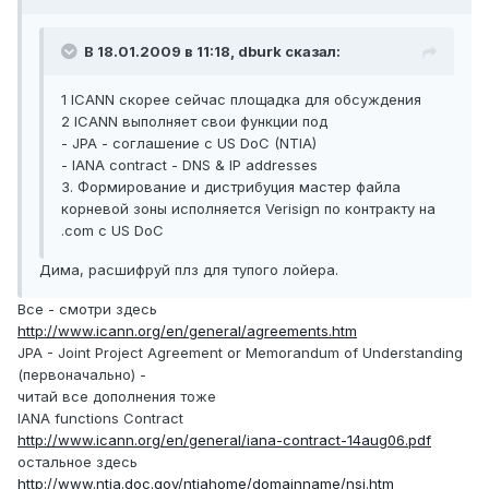
В 18.01.2009 в 11:18, dburk сказал:
1 ICANN скорее сейчас площадка для обсуждения
2 ICANN выполняет свои функции под
- JPA - соглашение с US DoC (NTIA)
- IANA contract - DNS & IP addresses
3. Формирование и дистрибуция мастер файла
корневой зоны исполняется Verisign по контракту на
.com с US DoC
Дима, расшифруй плз для тупого лойера.
Все - смотри здесь
http://www.icann.org/en/general/agreements.htm
JPA - Joint Project Agreement or Memorandum of Understanding
(первоначально) -
читай все дополнения тоже
IANA functions Contract
http://www.icann.org/en/general/iana-contract-14aug06.pdf
остальное здесь
http://www.ntia.doc.gov/ntiahome/domainname/nsi.htm