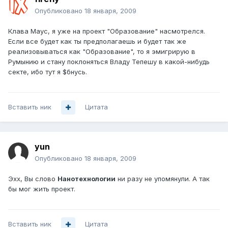
Опубликовано
18 января, 2009
Клава Маус, я уже на проект "Образование" насмотрелся.
Если все будет как ты предполагаешь и будет так же
реализовываться как "Образование", то я эмигрирую в
Румынию и стану поклоняться Владу Тепешу в какой-нибудь
секте, ибо тут я $бнусь.
Вставить ник
Цитата
yun
Опубликовано
18 января, 2009
Эхх, Вы слово
Нанотехнологии
ни разу не упомянули. А так
бы мог жить проект.
Вставить ник
Цитата