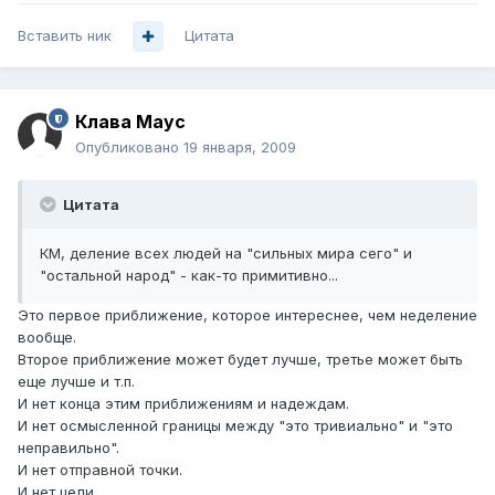
Вставить ник
Цитата
Клава Маус
Опубликовано
19 января, 2009
Цитата
КМ, деление всех людей на "сильных мира сего" и
"остальной народ" - как-то примитивно...
Это первое приближение, которое интереснее, чем неделение
вообще.
Второе приближение может будет лучше, третье может быть
еще лучше и т.п.
И нет конца этим приближениям и надеждам.
И нет осмысленной границы между "это тривиально" и "это
неправильно".
И нет отправной точки.
И нет цели.