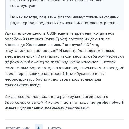
госструктуры.
Но как всегда, под этим флагом начнут топить неугодных
ради перераспределения финансовых потоков отрасли...
Удивительное дело: в USSR еще в те времена, когда весь
расейский Интернет (типа
Рунет
) состоял из двушки от
Москвы до Хельсинки - связь "на случай ЧС" что,
отсутствовала как таковая? И монстр Ростелеком только
вчера появился? Изначально такой весь из себя
коммерчески
эффективный в конкурентной борьбе
за клиентов? Летали
самолетами Аэрофлота, а звонили родственникам в соседний
город через каких операторов? Или вбуханное в эту
инфраструктуру бабло использовалось только для
гражданских
нужд?
И куда
всё это
делось, что вдруг дружно заговорили о
безопасности связи
? И какое, нафиг, отношение
public
network
имеет к управлению
военными действиями
?
Вставить ник
Цитата