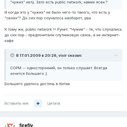
"чужих" нету. Зато есть public network, намек ясен ?
И когда это у "чужих" не было чего-то такого, что есть у
"своих"? До сих пор случалось наоборот, увы
К тому же, public network != Рунет. "Чужие" - те, что случались
до сих пор - предпочитали спутниковую связь, а не интернет-
кафе
В 17.01.2009 в 20:26, visir сказал:
СОРМ -- односторонний, он только слушает. Всегда
хочется большего ;)
Большего удалось достичь в Китае
Вставить ник
Цитата
firefly