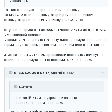
выхода нет.
Так так оно и будет, вкратце описываю схему
На ММТС-9 стоит наш комутатор и роутер с аплинком
от комутатора идет патч в ЦТКшную CISCO 7ххх
оттуда идет труба от 1 до 100мбит через VPN L3 до любых АТС
в московской области
выходит VPN L3 на RJ45 Eth порту либо L3 комутатора либо L3
терминируется кошью стоящим перед ним (всё это ЦТКшное)
и вот на тех АТС , где мы арендовали порт RJ45 , нам нужно
ставить свои комутаторы (с портами RJ45 , SFP , ADSL)
В 16.01.2009 в 05:17, Andrei сказал:
Цитата
почитал №161 , и не узрел там запрета
присоединять сети черех ADSL
Технология ППРФ 161 не регулируется. Она регулируется