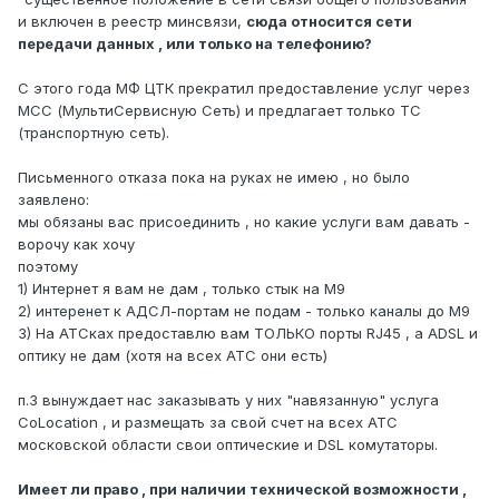
и включен в реестр минсвязи,
сюда относится сети
передачи данных , или только на телефонию?
С этого года МФ ЦТК прекратил предоставление услуг через
МСС (МультиСервисную Сеть) и предлагает только ТС
(транспортную сеть).
Письменного отказа пока на руках не имею , но было
заявлено:
мы обязаны вас присоединить , но какие услуги вам давать -
ворочу как хочу
поэтому
1) Интернет я вам не дам , только стык на М9
2) интеренет к АДСЛ-портам не подам - только каналы до М9
3) На АТСках предоставлю вам ТОЛЬКО порты RJ45 , а ADSL и
оптику не дам (хотя на всех АТС они есть)
п.3 вынуждает нас заказывать у них "навязанную" услуга
CoLocation , и размещать за свой счет на всех АТС
московской области свои оптические и DSL комутаторы.
Имеет ли право , при наличии технической возможности ,