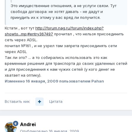
Это имущественные отношения, а не услуги связи. Тут
свобода договора: не хотят давать - не дадут и
принудить их к этому у вас вряд ли получится.
Кстати , вот тут
http://forum.nag.ru/forum/index.php?
showto...mp;#entry367497
прочитал , что нельзя присоединить
сеть через ADSL.
почитал №161 , и не узрел там запрета присоединять сети
черех ADSL
Так ли это? ... а то собирались использовать это как
временные решения для транспорта до своих удаленных сетей
и для присоединения к нам чужих сетей (у кого денег не
хватает на оптику).
Изменено
16 января, 2009
пользователем Pahan
Вставить ник
Цитата
Andrei
Опубликовано
16 января, 2009