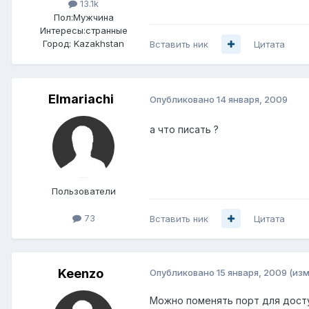
13.1k
Пол:
Мужчина
Интересы:
странные
Город:
Kazakhstan
Вставить ник
Цитата
Elmariachi
Опубликовано
14 января, 2009
а что писать ?
Пользователи
73
Вставить ник
Цитата
Keenzo
Опубликовано
15 января, 2009
(из
Можно поменять порт для досту