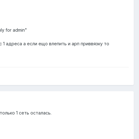
nly for admin"
 1 адреса а если ещо влепить и арп приввязку то
олько 1 сеть осталась.