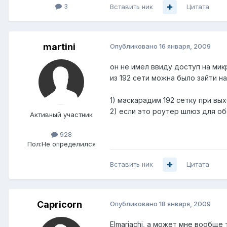
3
Вставить ник
Цитата
martini
Опубликовано
16 января, 2009
он не имел ввиду доступ на микр
из 192 сети можна было зайти на 
1) маскарадим 192 сетку при вых
2) если это роутер шлюз для об
Активный участник
928
Пол:
Не определился
Вставить ник
Цитата
Capricorn
Опубликовано
18 января, 2009
Elmariachi, а может мне вообще