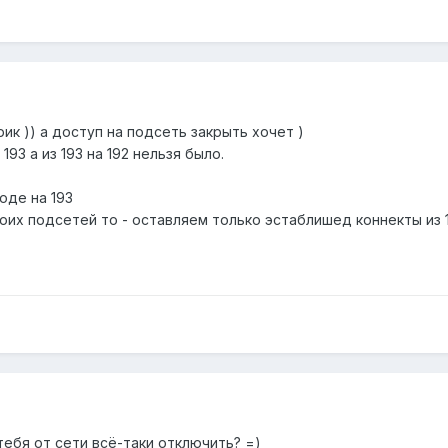
ик )) а доступ на подсеть закрыть хочет )
193 а из 193 на 192 нельзя было.
оде на 193
оих подсетей то - оставляем только эстаблишед коннекты из 1
 тебя от сети всё-таки отключить? =)