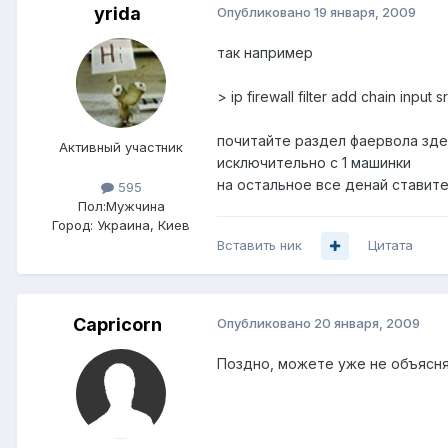
yrida
Опубликовано
19 января, 2009
так например
> ip firewall filter add chain inp
почитайте раздел фаервола здел
Активный участник
исключительно с 1 машинки
на остальное все денай ставит
595
Пол:
Мужчина
Город:
Украина, Киев
Вставить ник
Цитата
Capricorn
Опубликовано
20 января, 2009
Поздно, можете уже не объяснят