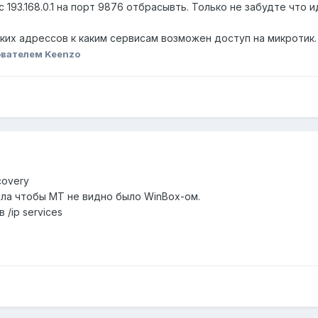
рес 193.168.0.1 на порт 9876 отбрасывть. Только не забудте 
аких адрессов к каким сервисам возможен доступ на микротик.
вателем Keenzo
covery
ла чтобы МТ не видно было WinBox-ом.
/ip services