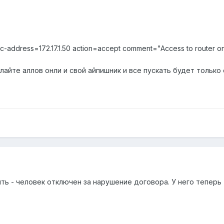
ut src-address=172.17.1.50 action=accept comment="Access to router o
айте аллов онли и свой айпишник и все пускать будет только с
е
ь - человек отключен за нарушение договора. У него теперь т