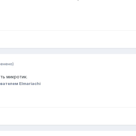
менено)
ть микротик.
вателем Elmariachi