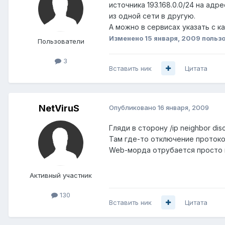
источника 193.168.0.0/24 на ад
из одной сети в другую.
А можно в сервисах указать с к
Изменено
15 января, 2009
пользо
Пользователи
3
Вставить ник
Цитата
NetViruS
Опубликовано
16 января, 2009
Гляди в сторону /ip neighbor dis
Там где-то отключение протоко
Web-морда отрубается просто в 
Активный участник
130
Вставить ник
Цитата