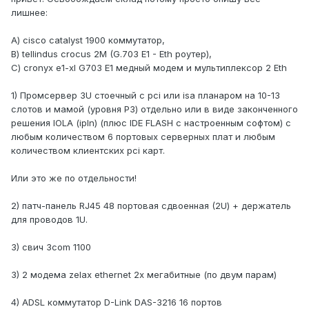
лишнее:
A) cisco catalyst 1900 коммутатор,
B) tellindus crocus 2M (G.703 E1 - Eth роутер),
C) cronyx e1-xl G703 E1 медный модем и мультиплексор 2 Eth
1) Промсервер 3U стоечный с pci или isa планаром на 10-13
слотов и мамой (уровня P3) отдельно или в виде законченного
решения IOLA (ipln) (плюс IDE FLASH с настроенным софтом) с
любым количеством 6 портовых серверных плат и любым
количеством клиентских pci карт.
Или это же по отдельности!
2) патч-панель RJ45 48 портовая сдвоенная (2U) + держатель
для проводов 1U.
3) свич 3com 1100
3) 2 модема zelax ethernet 2х мегабитные (по двум парам)
4) ADSL коммутатор D-Link DAS-3216 16 портов