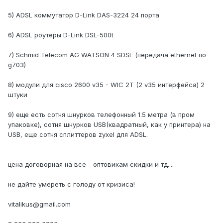
5) ADSL коммутатор D-Link DAS-3224 24 порта
6) ADSL роутеры D-Link DSL-500t
7) Schmid Telecom AG WATSON 4 SDSL (передача ethernet по
g703)
8) модули для cisco 2600 v35 - WIC 2T (2 v35 интерфейса) 2
штуки
9) еще есть сотня шнурков телефонный 1.5 метра (в пром
упаковке), сотня шнурков USB(квадратный, как у принтера) на
USB, еще сотня сплиттеров zyxel для ADSL.
цена договорная на все - оптовикам скидки и тд....
не дайте умереть с голоду от кризиса!
vitalikus@gmail.com