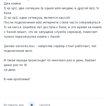
Два компа:
1) xp sp2, две сетевухи (в одной adsl-модем, в другой lan), 1с
база
2) xp sp2, одна сетевуха, является кассой
После подключения adsl интернета стала часто отваливаться
1с на кассе (ошибка: нет доступа к базе, в это время на компе
с базой пишет, что не запущена служба сервера), помогает
только перезагрузка компа с базой.
Делаю services.msc - напротив сервер стоит работает, тип
подключения авто.
И такая ерунда происходит по неколько раз в день, бывает
даже раз по 10
за день.
В чем проблема?
Вставить ник
Цитата