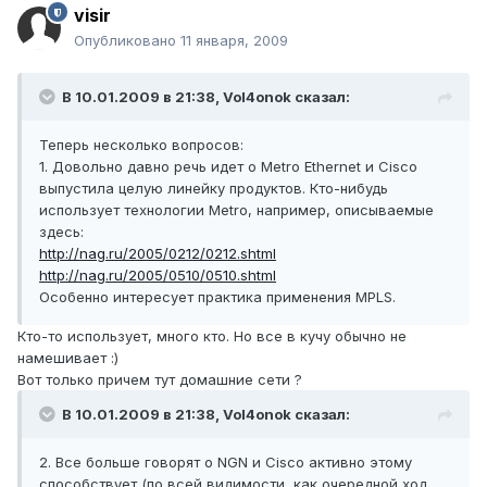
visir
Опубликовано
11 января, 2009
В 10.01.2009 в 21:38, Vol4onok сказал:
Теперь несколько вопросов:
1. Довольно давно речь идет о Metro Ethernet и Cisco
выпустила целую линейку продуктов. Кто-нибудь
использует технологии Metro, например, описываемые
здесь:
http://nag.ru/2005/0212/0212.shtml
http://nag.ru/2005/0510/0510.shtml
Особенно интересует практика применения MPLS.
Кто-то использует, много кто. Но все в кучу обычно не
намешивает :)
Вот только причем тут домашние сети ?
В 10.01.2009 в 21:38, Vol4onok сказал:
2. Все больше говорят о NGN и Cisco активно этому
способствует (по всей видимости, как очередной ход