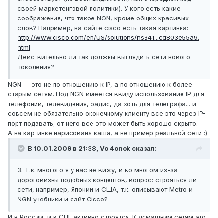
своей маркетенговой политики). У кого есть какие
соображения, что такое NGN, кроме общих красивых
слов? Например, на сайте cisco есть такая картинка:
http://www.cisco.com/en/US/solutions/ns341...cd803e55a9.
html
Действительно ли так должны выглядить сети нового
поколения?
NGN -- это не по отношению к IP, а по отношению к более
старым сетям. Под NGN имеется ввиду использование IP для
телефонии, телевидения, радио, да хоть для телеграфа... и
совсем не обязательно оконечному клиенту все это через IP-
порт подавать, от него все это может быть хорошо скрыто.
А на картинке нарисована каша, а не пример реальной сети :)
В 10.01.2009 в 21:38, Vol4onok сказал:
3. Т.к. многого я у нас не вижу, и во многом из-за
дороговизны подобных концептов, вопрос: строяться ли
сети, например, Японии и США, т.к. описывают Metro и
NGN учебники и сайт Cisco?
И в России, и в СНГ активно строятся. К домашним сетям это,