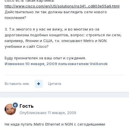
cisco есть такая картинка:
http://www.cisco.com/en/US/solutions/ns341...cd803e55a9.html
Действительно ли так должны выглядить сети нового
поколения?
3. Т.к. многого я у нас не вижу, и во многом из-за
дороговизны подобных концептов, вопрос: строяться ли сети,
например, Японии и США, т.к. описывают Metro и NGN
учебники и сайт Cisco?
Буду признателен за ваш опыт и суждения.
Изменено
10 января, 2009
пользователем Vol4onok
Вставить ник
Цитата
Гoсть
Опубликовано
11 января, 2009
Не нада путать Metro Ethernet и NGN с сегодняшними