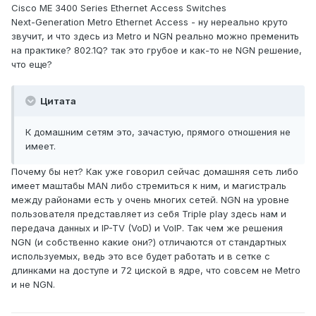
Cisco ME 3400 Series Ethernet Access Switches
Next-Generation Metro Ethernet Access - ну нереально круто
звучит, и что здесь из Metro и NGN реально можно пременить
на практике? 802.1Q? так это грубое и как-то не NGN решение,
что еще?
Цитата
К домашним сетям это, зачастую, прямого отношения не
имеет.
Почему бы нет? Как уже говорил сейчас домашняя сеть либо
имеет маштабы MAN либо стремиться к ним, и магистраль
между районами есть у очень многих сетей. NGN на уровне
пользователя представляет из себя Triple play здесь нам и
передача данных и IP-TV (VoD) и VoIP. Так чем же решения
NGN (и собственно какие они?) отличаются от стандартных
используемых, ведь это все будет работать и в сетке с
длинками на доступе и 72 циской в ядре, что совсем не Metro
и не NGN.