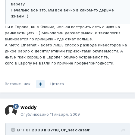
варезу..
Печально все это, мы все вечно в каком-то дерьме
живем :(
Ни в Европе, ни в Японии, нельзя построить сеть с нуля на
реинвестициях. :-) Монополии держат рынок, и технология
выбирается по принципу - где откат больше.
А Metro Ethernet - всего лишь способ развода инвесторов на
дикое бабло с десятилетними горизонтами окупаемости. А
нытье "как хорошо в Европе" обычно устраивают те,
кого в Европу не взяли по причине профнепригодности.
Вставить ник
Цитата
woddy
Опубликовано
11 января, 2009
В 11.01.2009 в 07:18, Cr_net сказал: