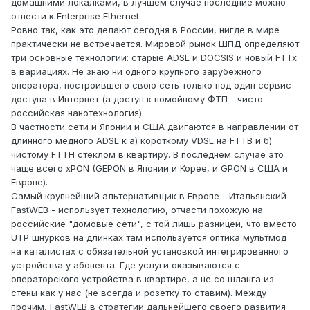
домашними локалками, в лучшем случае последние можно
отнести к Enterprise Ethernet.
Ровно так, как это делают сегодня в России, нигде в мире
практически не встречается. Мировой рынок ШПД определяют
три основные технологии: старые ADSL и DOCSIS и новый FTTx
в вариациях. Не знаю ни одного крупного зарубежного
оператора, построившего свою сеть только под один сервис
доступа в Интернет (а доступ к помойному ФТП - чисто
российская нанотехнология).
В частности сети и Японии и США двигаются в направлении от
длинного медного ADSL к а) короткому VDSL на FTTB и б)
чистому FTTH стеклом в квартиру. В последнем случае это
чаще всего xPON (GEPON в Японии и Корее, и GPON в США и
Европе).
Самый крупнейший альтернативщик в Европе - Итальянский
FastWEB - использует технологию, отчасти похожую на
российские "домовые сети", с той лишь разницей, что вместо
UTP шнурков на длинках там используется оптика мультмод
на каталистах с обязательной установкой интегрированного
устройства у абонента. Где услуги оказываются с
операторского устройства в квартире, а не со шланга из
стены как у нас (не всегда и розетку то ставим). Между
прочим, FastWEB в стратегии дальнейшего своего развития