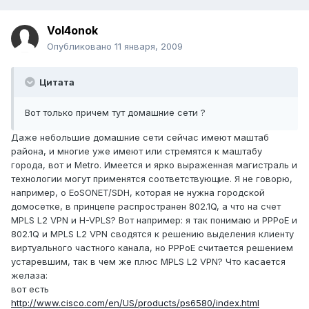
Vol4onok
Опубликовано
11 января, 2009
Цитата
Вот только причем тут домашние сети ?
Даже небольшие домашние сети сейчас имеют маштаб
района, и многие уже имеют или стремятся к маштабу
города, вот и Metro. Имеется и ярко выраженная магистраль и
технологии могут применятся соответствующие. Я не говорю,
например, о EoSONET/SDH, которая не нужна городской
домосетке, в принцепе распространен 802.1Q, а что на счет
MPLS L2 VPN и H-VPLS? Вот например: я так понимаю и PPPoE и
802.1Q и MPLS L2 VPN сводятся к решению выделения клиенту
виртуального частного канала, но PPPoE считается решением
устаревшим, так в чем же плюс MPLS L2 VPN? Что касается
желаза:
вот есть
http://www.cisco.com/en/US/products/ps6580/index.html