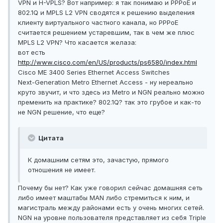
VPN и H-VPLS? Вот например: я так понимаю и PPPoE и
802.1Q и MPLS L2 VPN сводятся к решению выделения
клиенту виртуального частного канала, но PPPoE
считается решением устаревшим, так в чем же плюс
MPLS L2 VPN? Что касается желаза:
вот есть
http://www.cisco.com/en/US/products/ps6580/index.html
Cisco ME 3400 Series Ethernet Access Switches
Next-Generation Metro Ethernet Access - ну нереально
круто звучит, и что здесь из Metro и NGN реально можно
пременить на практике? 802.1Q? так это грубое и как-то
не NGN решение, что еще?
Цитата
К домашним сетям это, зачастую, прямого
отношения не имеет.
Почему бы нет? Как уже говорил сейчас домашняя сеть
либо имеет маштабы MAN либо стремиться к ним, и
магистраль между районами есть у очень многих сетей.
NGN на уровне пользователя представляет из себя Triple