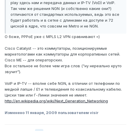
play здесь нам и передача данных и IP-TV (VoD) и VoIP.
Так чем же решения NGN (и собственно какие они?)
отличаются от стандартных используемых, ведь это все
будет работать и в сетке с длинками на доступе и 72
циской в ядре, что совсем не Metro и не NGN.
О боже, PPPoE уже с MPLS L2 VPN сравнивают =)
Cisco Catalyst -- это коммутаторы, позиционируемые
маркетологами как коммутаторы для корпоративных сетей.
Cisco ME -- для операторских.
Все остальное не более чем игра слов ("ну нереально круто
звучит").
VoIP и IP-TV -- вполне себе NGN, в отличии от телефонии по
медной лапше / E1 и телевидения по коаксиальному кабелю.
Циски там или Г-Линки значения не имеет.
http://en.wikipedia.org/wiki/Next_Generation_Networking
Изменено
11 января, 2009
пользователем visir