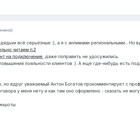
енено)
 дядьки всё серьёзные :), а я с анлимами региональными... Но 
льно читаем п.2
ант на подключение
, даже поправить не удосужились.
повышения лояльности клиентов :). А ещё где-нибудь есть по
о, но вдруг уважаемый Антон Богатов прокомментирует с профе
овора у меня нету и как там оно оформлено - сказать не могу
риншоты