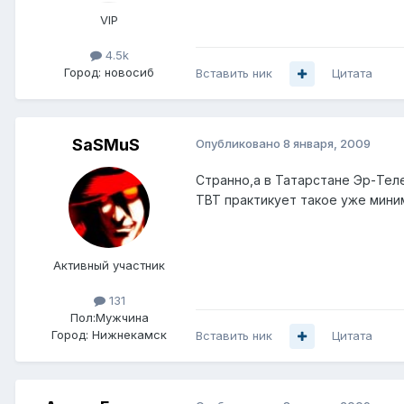
VIP
4.5k
Город:
новосиб
Вставить ник
Цитата
SaSMuS
Опубликовано
8 января, 2009
Странно,а в Татарстане Эр-Теле
ТВТ практикует такое уже мини
Активный участник
131
Пол:
Мужчина
Город:
Нижнекамск
Вставить ник
Цитата