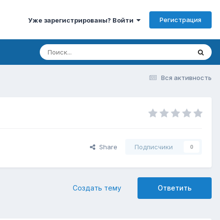
Регистрация
Уже зарегистрированы? Войти
Вся активность
Share
Подписчики
0
Создать тему
Ответить