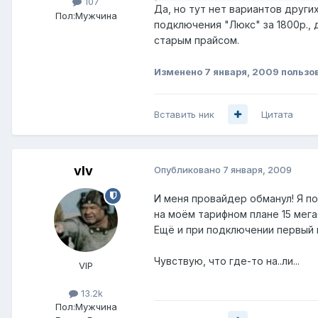
107
Да, но тут нет вариантов други
Пол:
Мужчина
подключения "Люкс" за 1800р., 
старым прайсом.
Изменено
7 января, 2009
пользо
Вставить ник
Цитата
vIv
Опубликовано
7 января, 2009
И меня провайдер обманул! Я по
на моём тарифном плане 15 мега
Ещё и при подключении первый 
Чувствую, что где-то на..ли...
VIP
13.2k
Пол:
Мужчина