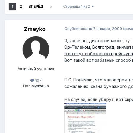
1
2
ВПЕРЁД
Страница 1 из 2
Zmeyko
Опубликовано
7 января, 2009
(изм
Я, конечно, дико извинаюсь, тут
Эр-Телеком, Волгоград, внимате
а вот тут собственно прейскур
Вот такой вот забавный способ 
Активный участник
П.С. Понимаю, что маловероятн
107
Пол:
Мужчина
сожалению, скана бумажного дог
На случай, если уберут, вот ск