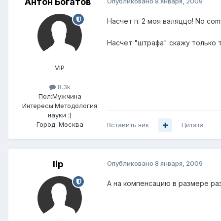
Антон Богатов
Опубликовано
8 января, 2009
Насчет п. 2 моя валяццо! No com
Насчет "штрафа" скажу только 
VIP
8.3k
Пол:
Мужчина
Интересы:
Методология
науки :)
Город:
Москва
Вставить ник
Цитата
lip
Опубликовано
8 января, 2009
А на компенсацию в размере раз