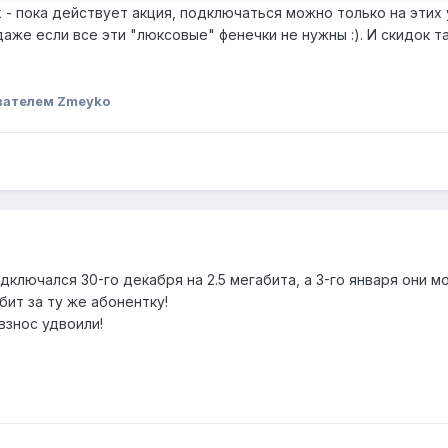
х - пока действует акция, подключаться можно только на этих
даже если все эти "люксовые" фенечки не нужны :). И скидок т
вателем Zmeyko
дключался 30-го декабря на 2.5 мегабита, а 3-го января они м
бит за ту же абонентку!
взнос удвоили!