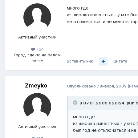
много где.
из широко известных - у мтс бы
не отключаться и не менять та
Активный участник
724
Город:
где-то на белом
свете
Вставить ник
Цитата
Zmeyko
Опубликовано
7 января, 2009
(изм
В 07.01.2009 в 20:24, puh 
много где.
из широко известных - у мтс
Активный участник
был год не отключаться и не