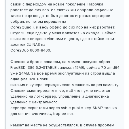
связи с переходом на новое поколение. Парочка
работает до сих пор. Из снятых мы собрали оффисные
тачки ( еще когда-то был десяток игровых серверов
собран, но потом перешли на
Core2Quad ), и весь оффис до сих пор на них работает.
Штук 20 еще где-то у меня валяется на складе. Сейчас
почти все сведено vlan'ами в центр, где в стойке стоит
десяток 2U NAS на
Core2Duo 6600-8400.
Флешки я брал с запасом, на момент покупки образ
FreeBSD i386 5.2-STABLE занимал 15MB, сейчас 7.0 amd64
уже 24MB. За все время эксплуатации из строя вышла
одна флешка. Блоки
питания и кулера периодически менялись по регламенту.
Флешки смонтированы в r/o, всё что нужно пишется
удаленно на лог-сервер, управление и диагностика
удаленно с центрального
сервера скриптами через ssh с public-key. SNMP только
для снятия счетчиков, trap'ов нет.
Ремонт на месте не осуществлялся, в случае проблем