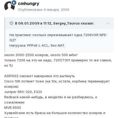
cmhungry
Опубликовано
6 января, 2009
В 06.01.2009 в 11:12, Sergey_Taurus сказал:
На практике: сколько пережевывает одна 7206VXR NPE-
G2?
Нагрузка: PPPoE с ACL, без NAT.
около 2000-2500 юзеров, около 500 мбит
только 7206 на это не надо, 7201/7301 примерно то же самое,
но 1U
ASR1002 сможет наверняка это вытянуть
Cisco 10K потянет тоже (на 10к, кстати, корбина терминирует
юзеров)
Juniper ERX-320, E320
Redback какой-нибудь, в моделях я не разбираюсь, к
сожалению
MVR 6500
Хуавейские есть брасы на большое количество юзеров и