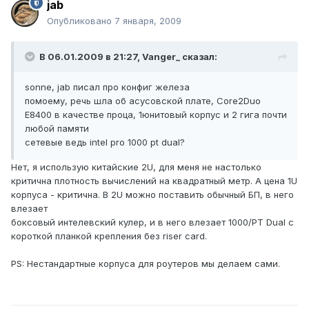
jab
Опубликовано
7 января, 2009
В 06.01.2009 в 21:27, Vanger_ сказал:
sonne, jab писал про конфиг железа
помоему, речь шла об асусовской плате, Core2Duo
E8400 в качестве проца, 1юнитовый корпус и 2 гига почти
любой памяти
сетевые ведь intel pro 1000 pt dual?
Нет, я использую китайские 2U, для меня не настолько
критична плотность вычислений на квадратный метр. А цена 1U
корпуса - критична. В 2U можно поставить обычный БП, в него
влезает
боксовый интелевский кулер, и в него влезает 1000/PT Dual с
короткой планкой крепления без riser card.
PS: Нестандартные корпуса для роутеров мы делаем сами.