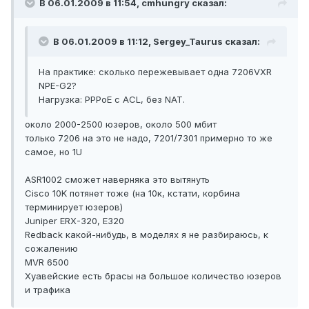
В 06.01.2009 в 11:54, cmhungry сказал:
В 06.01.2009 в 11:12, Sergey_Taurus сказал:
На практике: сколько пережевывает одна 7206VXR
NPE-G2?
Нагрузка: PPPoE с ACL, без NAT.
около 2000-2500 юзеров, около 500 мбит
только 7206 на это не надо, 7201/7301 примерно то же
самое, но 1U
ASR1002 сможет наверняка это вытянуть
Cisco 10K потянет тоже (на 10к, кстати, корбина
терминирует юзеров)
Juniper ERX-320, E320
Redback какой-нибудь, в моделях я не разбираюсь, к
сожалению
MVR 6500
Хуавейские есть брасы на большое количество юзеров
и трафика