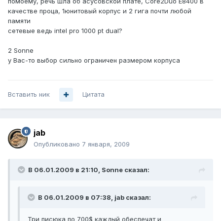
помоему, речь шла об асусовской плате, Core2Duo E8400 в
качестве проца, 1юнитовый корпус и 2 гига почти любой
памяти
сетевые ведь intel pro 1000 pt dual?
2 Sonne
у Вас-то выбор сильно ограничен размером корпуса
Вставить ник
Цитата
jab
Опубликовано
7 января, 2009
В 06.01.2009 в 21:10, Sonne сказал:
В 06.01.2009 в 07:38, jab сказал:
Три писюка по 700$ каждый обеспечат и