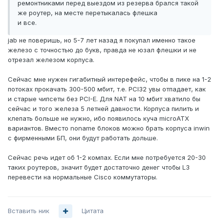
ремонтниками перед выездом из резерва брался такой
же роутер, на месте перетыкалась флешка
и все.
jab не поверишь, но 5-7 лет назад я покупал именно такое
железо с точностью до букв, правда не юзал флешки и не
отрезал железом корпуса.
Сейчас мне нужен гигабитный интерефейс, чтобы в пике на 1-2
потоках прокачать 300-500 мбит, т.е. PCI32 увы отпадает, как
и старые чипсеты без PCI-E. Для NAT на 10 мбит хватило бы
сейчас и того железа 5 летней давности. Корпуса пилить и
клепать больше не нужно, ибо появилось куча microATX
вариантов. Вместо noname блоков можно брать корпуса inwin
с фирменными БП, они будут работать дольше.
Cейчас речь идет об 1-2 компах. Если мне потребуется 20-30
таких роутеров, значит будет достаточно денег чтобы L3
перевести на нормальные Cisco коммутаторы.
Вставить ник
Цитата