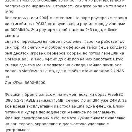
32см. Из них было собрано то ли 50, то ли 70 роутеров/NAS и
распихано по чердакам. Стоимость каждого была на то время
160$
без сетевых, или 200$ с сетевыми. На паре роутеров я ставил
две гигабитных PCI32 сетевухи Intel, и роутил между vlan'ами
до 300Mbit/s. Эти роутеры отработали по 2-3 года, и были
сняты в
связи с переходом на новое поколение. Парочка работает до
сих пор. Из снятых мы собрали оффисные тачки ( еще когда-то
был десяток игровых серверов собран, но потом перешли на
Core2Quad ), и весь оффис до сих пор на них работает. Штук
20 еще где-то у меня валяется на складе. Сейчас почти все
сведено vlan'ами в центр, где в стойке стоит десяток 2U NAS
на
Core2Duo 6600-8400.
Флешки я брал с запасом, на момент покупки образ FreeBSD
i386 5.2-STABLE занимал 15MB, сейчас 7.0 amd64 уже 24MB. За
все время эксплуатации из строя вышла одна флешка. Блоки
питания и кулера периодически менялись по регламенту.
Флешки смонтированы в r/o, всё что нужно пишется удаленно
на лог-сервер, управление и диагностика удаленно с
центрального