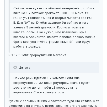
Сейчас мне нужен гигабитный интерефейс, чтобы в
пике на 1-2 потоках прокачать 300-500 мбит, т.е.
PCI32 увы отпадает, как и старые чипсеты без PCI-
E. Для NAT на 10 мбит хватило бы сейчас и того
железа 5 летней давности. Корпуса пилить и
клепать больше не нужно, ибо появилось куча
microATX вариантов. Вместо noname блоков можно
брать корпуса inwin с фирменными БП, они будут
работать дольше.
PCI32/66Mhz пророутит 500 мегабит.
Цитата
Cейчас речь идет об 1-2 компах. Если мне
потребуется 20-30 таких роутеров, значит будет
достаточно денег чтобы L3 перевести на
нормальные Cisco коммутаторы.
Купите 2 больших ящика и поставьте туда что хотите. А то
экономите на спичках, потом заявляете что у вас компы