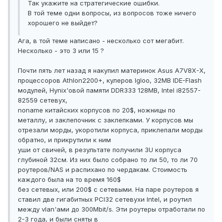
Так укажите на стратегические ошибки.
В той теме одни вопросы, из вопросов тоже ничего
хорошего не выйдет?
Ага, в той теме написано - несколько сот мегабит.
Несколько - это 3 или 15 ?
Почти пять лет назад я накупил материнок Asus A7V8X-X,
процессоров Athlon2200+, кулеров Igloo, 32MB IDE-Flash
модулей, Hynix'овой памяти DDR333 128MB, Intel i82557-
82559 сетевух,
noname китайских корпусов по 20$, ножницы по
металлу, и заклепочник с заклепками. У корпусов мы
отрезали морды, укоротили корпуса, приклепали морды
обратно, и прикрутили к ним
уши от свичей, в результате получили 3U корпуса
глубиной 32см. Из них было собрано то ли 50, то ли 70
роутеров/NAS и распихано по чердакам. Стоимость
каждого была на то время 160$
без сетевых, или 200$ с сетевыми. На паре роутеров я
ставил две гигабитных PCI32 сетевухи Intel, и роутил
между vlan'ами до 300Mbit/s. Эти роутеры отработали по
2-3 года, и были сняты в