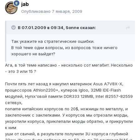
jab
Опубликовано
7 января, 2009
В 07.01.2009 в 09:34, Sonne сказал:
Так укажите на стратегические ошибки.
В той теме одни вопросы, из вопросов тоже ничего
хорошего не выйдет?
Ага, в той теме написано - несколько сот мегабит. Несколько
- это 3 или 15 ?
Почти пять лет назад я накупил материнок Asus A7V8X-X,
процессоров Athlon2200+, кулеров Igloo, 32MB IDE-Flash
модулей, Hynix'овой памяти DDR333 128MB, Intel i82557-82559
сетевух,
noname китайских корпусов по 20$, ножницы по металлу, и
заклепочник с заклепками. У корпусов мы отрезали морды,
укоротили корпуса, приклепали морды обратно, и прикрутили
к ним
уши от свичей, в результате получили 3U корпуса глубиной