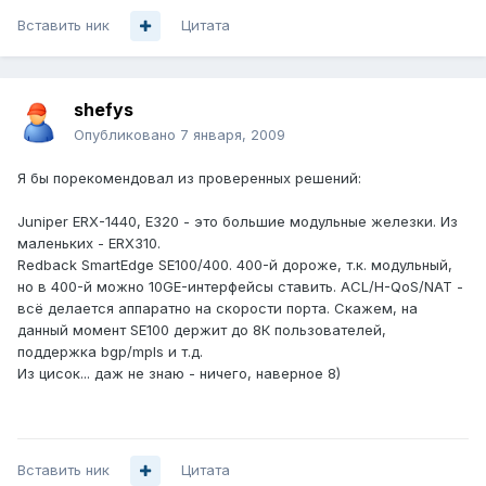
Вставить ник
Цитата
shefys
Опубликовано
7 января, 2009
Я бы порекомендовал из проверенных решений:
Juniper ERX-1440, E320 - это большие модульные железки. Из
маленьких - ERX310.
Redback SmartEdge SE100/400. 400-й дороже, т.к. модульный,
но в 400-й можно 10GE-интерфейсы ставить. ACL/H-QoS/NAT -
всё делается аппаратно на скорости порта. Скажем, на
данный момент SE100 держит до 8К пользователей,
поддержка bgp/mpls и т.д.
Из цисок... даж не знаю - ничего, наверное 8)
Вставить ник
Цитата