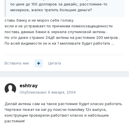
по цене до 100 долларов за девайс, расстояние-то
мизерное, жалко тратить большие деньги?
ставь банку и не мороч себе голову
если и не устраивает по причинам помехозащищенности
поставь данные банки в зеркала спутниковой антены .
Но это даже странно 24дб антены на растояние 200 метров .
По всей видимости он и на 1 милливате будет работать ...
Вставить ник
Цитата
eshtray
Опубликовано
9 января, 2004
Делай антены сам на такое растояние будит класно работать.
Чертежи лежат на наг.ру поисчи помойму 12х выпуск,
конструкции проверели работают класно и набольшие
растояния!