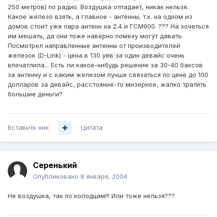
250 метров) по радио. Воздушка отпадает, никак нельзя.
Какое железо взять, а главное - антенны, т.к. на одном из
домов стоит уже пара антенн на 2.4 и ГСМ900. ??? На хочеться
им мешать, да они тоже наверно помеху могут давать.
Посмотрел направленные антенны от производителей
железок (D-Link) - цена в 130 уёв за один девайс очень
впечатлила... Есть ли какое-нибудь решение за 30-40 баксов
за антенну и с каким железом лучше связаться по цене до 100
долларов за девайс, расстояние-то мизерное, жалко тратить
большие деньги?
Вставить ник
Цитата
Серенький
Опубликовано
8 января, 2004
Не воздушка, так по колодцам!!! Или тоже нельзя???