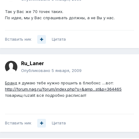
Так у Вас же 70 точек таких.
По идее, мы у Вас спрашивать должны, а не Вы у нас.
Вставить ник
Цитата
Ru_Laner
Опубликовано
5 января, 2009
Бранд
я думаю тебе нужно прошить в блюбокс ....вот:
http://forum.nag.ru/forum/index.php?s=&amp...st&p=364465
товарищ ruzalit всё подробно расписал!
Вставить ник
Цитата