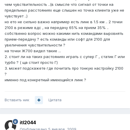
чем чувствительность ..(в смысле что сигнал от точки на
предельных расстояниях еще слышен но точка клиента уже не
чувствует ..)
но ето не сильно важно например есть линк в 1.5 км .. 2 точки
2100 в режиме вдс , на передачу 65% на прием 35% ..
собственно вопрос можно какими нить командами выровнять
прием-передачу ? есть команды или софт для 2100 для
увеличения чувствительности ?
на точки Ж700 видел такие ...
2. стоит ли на таких растояниях играть с супер Г , статик Г или
турбо ? ( ща стоит просто Г)
3. может подскажете где почитать про тонкую настройку 2100
?
именно под конкретный имеющийся линк ?
Вставить ник
Цитата
itl2044
Опубликовано
5 января, 2009