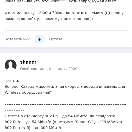
какая разница кто, что, кого???? есть вопро, нужен ответ...
я сам использую 2100 и 700ки, но ответить немогу (((( прошу
помощи по сабжу..... самому тож интересно ))
Вставить ник
Цитата
shandr
Опубликовано
9 января, 2009
Цитата:
Вопрос: Какова максимальная скорость передачи данных для
Wireless оборудования?
---------------------------------------------------------------------
-----------
Ответ: По стандарту 802.11a – до 54 Мбит/с, по стандарту
802.11b/g – до 54 Мбит/с (в режиме "Super G" до 108 Мбит/с).
802.11n (draft) – до 300 Мбит/с.