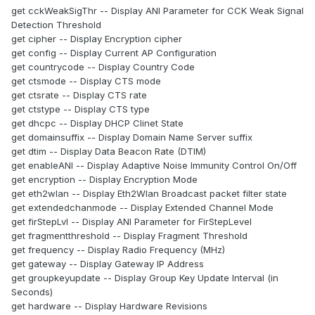
get cckWeakSigThr -- Display ANI Parameter for CCK Weak Signal
Detection Threshold
get cipher -- Display Encryption cipher
get config -- Display Current AP Configuration
get countrycode -- Display Country Code
get ctsmode -- Display CTS mode
get ctsrate -- Display CTS rate
get ctstype -- Display CTS type
get dhcpc -- Display DHCP Clinet State
get domainsuffix -- Display Domain Name Server suffix
get dtim -- Display Data Beacon Rate (DTIM)
get enableANI -- Display Adaptive Noise Immunity Control On/Off
get encryption -- Display Encryption Mode
get eth2wlan -- Display Eth2Wlan Broadcast packet filter state
get extendedchanmode -- Display Extended Channel Mode
get firStepLvl -- Display ANI Parameter for FirStepLevel
get fragmentthreshold -- Display Fragment Threshold
get frequency -- Display Radio Frequency (MHz)
get gateway -- Display Gateway IP Address
get groupkeyupdate -- Display Group Key Update Interval (in
Seconds)
get hardware -- Display Hardware Revisions