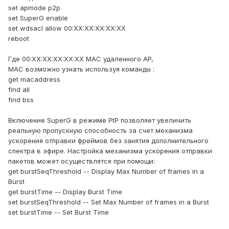
set apmode p2p
set SuperG enable
set wdsacl allow 00:XX:XX:XX:XX:XX
reboot
Где 00:XX:XX:XX:XX:XX MAC удаленного AP,
MAC возможно узнать используя команды :
get macaddress
find all
find bss
Включение SuperG в режиме PtP позволяет увеличить
реальную пропускную способность за счет механизма
ускорения отправки фреймов без занятия дополнительного
спектра в эфире. Настройка механизма ускорения отправки
пакетов может осуществлятся при помощи:
get burstSeqThreshold -- Display Max Number of frames in a
Burst
get burstTime -- Display Burst Time
set burstSeqThreshold -- Set Max Number of frames in a Burst
set burstTime -- Set Burst Time