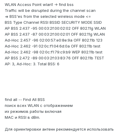
WLAN Access Point wlan1 -> find bss
Traffic will be disrupted during the channel scan
=> BSS'es from the selected wireless mode <=
BSS Type Channel RSSI BSSID SECURITY MODE SSID
AP BSS 2.437 -95 00:03:2f:00:02:02 OFF 802.11g WLAN
AP BSS 2.437 -87 00:03:2f:00:02:01 OFF 802.11g WLAN
Ad-Hoc 2.457 -96 02:00:57:e0:8e:9a OFF 802.11b 123
Ad-Hoc 2.462 -91 02:0c:f1:04:6d:0a OFF 802.11b test
Ad-Hoc 2.462 -98 02:0c:f1:79:c9:b9 WEP 802.11b test
AP BSS 2.472 -89 00:03:2f:03:83:76 OFF 802.11b TEST
AP: 3, Ad-Hoc: 3. Total BSS: 6
find all -- Find All BSS
поиск всех WLAN с отображением
их режимов работы включая
MAC и RSSI в dBm.
Для ориентировки антенн рекомендуется использовать