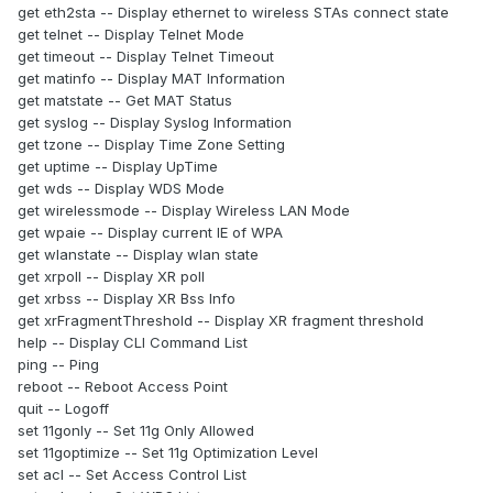
get eth2sta -- Display ethernet to wireless STAs connect state
get telnet -- Display Telnet Mode
get timeout -- Display Telnet Timeout
get matinfo -- Display MAT Information
get matstate -- Get MAT Status
get syslog -- Display Syslog Information
get tzone -- Display Time Zone Setting
get uptime -- Display UpTime
get wds -- Display WDS Mode
get wirelessmode -- Display Wireless LAN Mode
get wpaie -- Display current IE of WPA
get wlanstate -- Display wlan state
get xrpoll -- Display XR poll
get xrbss -- Display XR Bss Info
get xrFragmentThreshold -- Display XR fragment threshold
help -- Display CLI Command List
ping -- Ping
reboot -- Reboot Access Point
quit -- Logoff
set 11gonly -- Set 11g Only Allowed
set 11goptimize -- Set 11g Optimization Level
set acl -- Set Access Control List