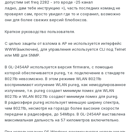
допустим set freq 2282 - это вроде -25 канал
ладно, дам тебе инструкцию =), часть последних команд не
проверял сам, просто увидел где то и сохранил, возможно
они для более свежих версий блюбоксов.
Краткое руководство пользователя.
С целью защиты от взлома в АР не используется интерфейс
WWW(выключен), для управления используется CLI под Telnet
или MIB для SNMP.
В GL-2454AP используется версия firmware, c помощью
которой обеспечивается pureg, т.е. подключение в стандарте
802.11b невозможно. В этом режиме WLAN 802.11b
воспринимают излучение WLAN pureg, как немодулированное
излучение, т.е. pureg создает минимум помех для WLAN
802.11b и WLAN 802.11b создают минимум помех для pureg.
В радиоэфире pureg использует меньшую ширину спектра,
чем 802.11b, несмотря на гораздо более высокие скорости
передачи в радиоэфире, до 54Mbps. В GL-2454AP выставлена
максимальная дальность на 57 километров включительно.
При использовании OS Windows рекомендуется использовать