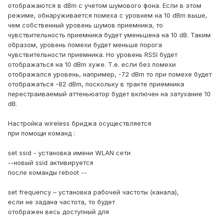
отображаются в dBm с учетом шумового фона. Если в этом
режиме, обнаруживается помеха с уровнем на 10 dBm выше,
чем собственный уровень шумов приемника, то
чувствительность приемника будет уменьшена на 10 dB. Таким
образом, уровень помехи будет меньше порога
чувствительности приемника. Но уровень RSSI будет
отображаться на 10 dBm хуже. Т.е. если без помехи
отображался уровень, например, -72 dBm то при помехе будет
отображаться -82 dBm, поскольку в тракте приемника
перестраиваемый аттеньюатор будет включен на затухание 10
dB.
Настройка wireless бриджа осуществляется
при помощи команд :
set ssid - установка имени WLAN сети
--новый ssid активируется
после команды reboot --
set frequency – установка рабочей частоты (канала),
если не задана частота, то будет
отображен весь доступный для