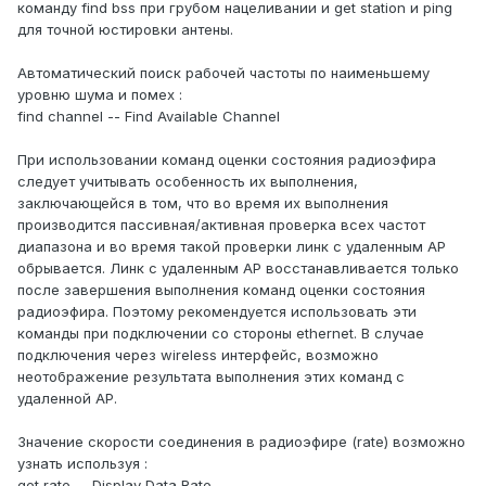
команду find bss при грубом нацеливании и get station и ping
для точной юстировки антены.
Автоматический поиск рабочей частоты по наименьшему
уровню шума и помех :
find channel -- Find Available Channel
При использовании команд оценки состояния радиоэфира
следует учитывать особенность их выполнения,
заключающейся в том, что во время их выполнения
производится пассивная/активная проверка всех частот
диапазона и во время такой проверки линк с удаленным AP
обрывается. Линк с удаленным AP восстанавливается только
после завершения выполнения команд оценки состояния
радиоэфира. Поэтому рекомендуется использовать эти
команды при подключении со стороны ethernet. В случае
подключения через wireless интерфейс, возможно
неотображение результата выполнения этих команд с
удаленной AP.
Значение скорости соединения в радиоэфире (rate) возможно
узнать используя :
get rate -- Display Data Rate