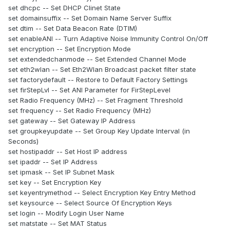
set dhcpc -- Set DHCP Clinet State
set domainsuffix -- Set Domain Name Server Suffix
set dtim -- Set Data Beacon Rate (DTIM)
set enableANI -- Turn Adaptive Noise Immunity Control On/Off
set encryption -- Set Encryption Mode
set extendedchanmode -- Set Extended Channel Mode
set eth2wlan -- Set Eth2Wlan Broadcast packet filter state
set factorydefault -- Restore to Default Factory Settings
set firStepLvl -- Set ANI Parameter for FirStepLevel
set Radio Frequency (MHz) -- Set Fragment Threshold
set frequency -- Set Radio Frequency (MHz)
set gateway -- Set Gateway IP Address
set groupkeyupdate -- Set Group Key Update Interval (in
Seconds)
set hostipaddr -- Set Host IP address
set ipaddr -- Set IP Address
set ipmask -- Set IP Subnet Mask
set key -- Set Encryption Key
set keyentrymethod -- Select Encryption Key Entry Method
set keysource -- Select Source Of Encryption Keys
set login -- Modify Login User Name
set matstate -- Set MAT Status