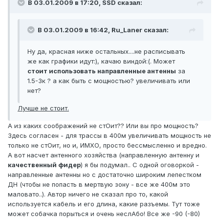
В 03.01.2009 в 17:20, SSD сказал:
В 03.01.2009 в 16:42, Ru_Laner сказал:
Ну да, красная ниже остальных....не расписывать
же как графики идут:), качаю виндой:(. Может
стоит использовать направленные антенны
за
1.5-3к ? а как быть с мощностью? увеличивать или
нет?
Лучше не стоит.
А из каких соображений не стОит?? Или вы про мощность?
Здесь согласен - для трассы в 400м увеличивать мощность не
только не стОит, но и, ИМХО, просто бессмысленно и вредно.
А вот насчет антенного хозяйства (направленную антенну и
качественный фидер
) я бы подумал.. С одной оговоркой -
направленные антенны но с достаточно широким лепестком
ДН (чтобы не попасть в мертвую зону - все же 400м это
маловато..). Автор ничего не сказал про то, какой
используется кабель и его длина, какие разъемы. Тут тоже
может собачка порыться и очень неслАбо! Все же -90 (-80)