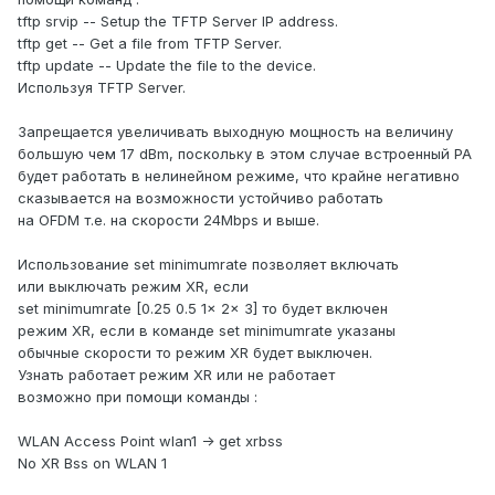
tftp srvip -- Setup the TFTP Server IP address.
tftp get -- Get a file from TFTP Server.
tftp update -- Update the file to the device.
Используя TFTP Server.
Запрещается увеличивать выходную мощность на величину
большую чем 17 dBm, поскольку в этом случае встроенный PA
будет работать в нелинейном режиме, что крайне негативно
сказывается на возможности устойчиво работать
на OFDM т.е. на скорости 24Mbps и выше.
Использование set minimumrate позволяет включать
или выключать режим XR, если
set minimumrate [0.25 0.5 1x 2x 3] то будет включен
режим XR, если в команде set minimumrate указаны
обычные скорости то режим XR будет выключен.
Узнать работает режим XR или не работает
возможно при помощи команды :
WLAN Access Point wlan1 -> get xrbss
No XR Bss on WLAN 1