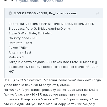
Опубликовано
3 января, 2009
В 03.01.2009 в 16:18, Ru_Laner сказал:
Все точки в режиме P2P включены след. режимы SSID
Broadcast, Pure G, Bridgelearning,G only,
SuperG,WlanState, Eth2wlan;
Country code - RU
Data rate - best
Power 17dBm
Antenna - Best
Matstate 1
Когда в Acowa врубаю RSSI показывает rate 18 Mbps и
3
разноцветных кривых колеблются околок значений -90 и
-97
Все 3(
три
)?! Может быть "красная полосочка" пониже? Тогда
у вас вполне приличный результат, ИМХО.
На -90 -97 (а учитывая прошивку ВВ, которая врёт на 10дБ в
"минус", т.е. это -80 -87) наверное выше прыгнуть не
получится. И еще - чем "качаете"? Если "просто виндой", то
это еще один минус. Например, killcopy на той же винде у