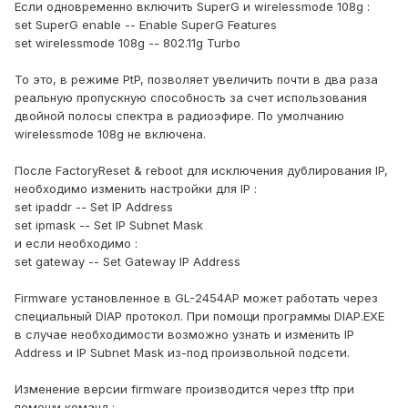
Если одновременно включить SuperG и wirelessmode 108g :
set SuperG enable -- Enable SuperG Features
set wirelessmode 108g -- 802.11g Turbo
То это, в режиме PtP, позволяет увеличить почти в два раза
реальную пропускную способность за счет использования
двойной полосы спектра в радиоэфире. По умолчанию
wirelessmode 108g не включена.
После FactoryReset & reboot для исключения дублирования IP,
необходимо изменить настройки для IP :
set ipaddr -- Set IP Address
set ipmask -- Set IP Subnet Mask
и если необходимо :
set gateway -- Set Gateway IP Address
Firmware установленное в GL-2454AP может работать через
специальный DIAP протокол. При помощи программы DIAP.EXE
в случае необходимости возможно узнать и изменить IP
Address и IP Subnet Mask из-под произвольной подсети.
Изменение версии firmware производится через tftp при
помощи команд :