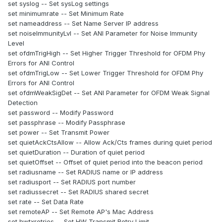
set syslog -- Set sysLog settings
set minimumrate -- Set Minimum Rate
set nameaddress -- Set Name Server IP address
set noiseImmunityLvl -- Set ANI Parameter for Noise Immunity
Level
set ofdmTrigHigh -- Set Higher Trigger Threshold for OFDM Phy
Errors for ANI Control
set ofdmTrigLow -- Set Lower Trigger Threshold for OFDM Phy
Errors for ANI Control
set ofdmWeakSigDet -- Set ANI Parameter for OFDM Weak Signal
Detection
set password -- Modify Password
set passphrase -- Modify Passphrase
set power -- Set Transmit Power
set quietAckCtsAllow -- Allow Ack/Cts frames during quiet period
set quietDuration -- Duration of quiet period
set quietOffset -- Offset of quiet period into the beacon period
set radiusname -- Set RADIUS name or IP address
set radiusport -- Set RADIUS port number
set radiussecret -- Set RADIUS shared secret
set rate -- Set Data Rate
set remoteAP -- Set Remote AP's Mac Address
set hwtxretries -- Set HW Transmit Retry Limit