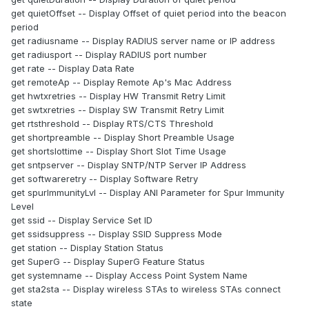
get quietOffset -- Display Offset of quiet period into the beacon
period
get radiusname -- Display RADIUS server name or IP address
get radiusport -- Display RADIUS port number
get rate -- Display Data Rate
get remoteAp -- Display Remote Ap's Mac Address
get hwtxretries -- Display HW Transmit Retry Limit
get swtxretries -- Display SW Transmit Retry Limit
get rtsthreshold -- Display RTS/CTS Threshold
get shortpreamble -- Display Short Preamble Usage
get shortslottime -- Display Short Slot Time Usage
get sntpserver -- Display SNTP/NTP Server IP Address
get softwareretry -- Display Software Retry
get spurImmunityLvl -- Display ANI Parameter for Spur Immunity
Level
get ssid -- Display Service Set ID
get ssidsuppress -- Display SSID Suppress Mode
get station -- Display Station Status
get SuperG -- Display SuperG Feature Status
get systemname -- Display Access Point System Name
get sta2sta -- Display wireless STAs to wireless STAs connect
state