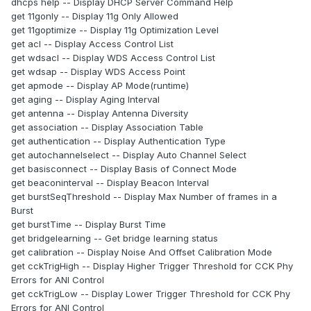
dhcps help -- Display DHCP Server Command Help
get 11gonly -- Display 11g Only Allowed
get 11goptimize -- Display 11g Optimization Level
get acl -- Display Access Control List
get wdsacl -- Display WDS Access Control List
get wdsap -- Display WDS Access Point
get apmode -- Display AP Mode(runtime)
get aging -- Display Aging Interval
get antenna -- Display Antenna Diversity
get association -- Display Association Table
get authentication -- Display Authentication Type
get autochannelselect -- Display Auto Channel Select
get basisconnect -- Display Basis of Connect Mode
get beaconinterval -- Display Beacon Interval
get burstSeqThreshold -- Display Max Number of frames in a
Burst
get burstTime -- Display Burst Time
get bridgelearning -- Get bridge learning status
get calibration -- Display Noise And Offset Calibration Mode
get cckTrigHigh -- Display Higher Trigger Threshold for CCK Phy
Errors for ANI Control
get cckTrigLow -- Display Lower Trigger Threshold for CCK Phy
Errors for ANI Control