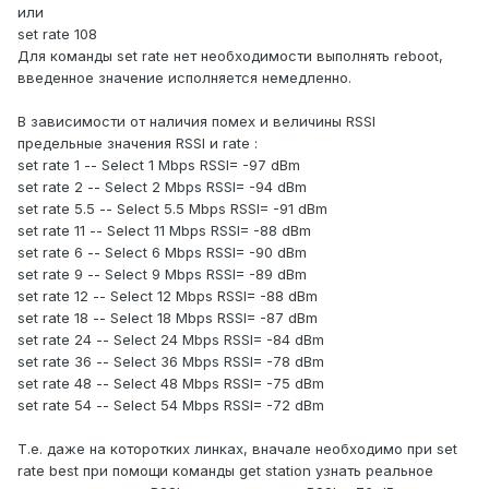
или
set rate 108
Для команды set rate нет необходимости выполнять reboot,
введенное значение исполняется немедленно.
В зависимости от наличия помех и величины RSSI
предельные значения RSSI и rate :
set rate 1 -- Select 1 Mbps RSSI= -97 dBm
set rate 2 -- Select 2 Mbps RSSI= -94 dBm
set rate 5.5 -- Select 5.5 Mbps RSSI= -91 dBm
set rate 11 -- Select 11 Mbps RSSI= -88 dBm
set rate 6 -- Select 6 Mbps RSSI= -90 dBm
set rate 9 -- Select 9 Mbps RSSI= -89 dBm
set rate 12 -- Select 12 Mbps RSSI= -88 dBm
set rate 18 -- Select 18 Mbps RSSI= -87 dBm
set rate 24 -- Select 24 Mbps RSSI= -84 dBm
set rate 36 -- Select 36 Mbps RSSI= -78 dBm
set rate 48 -- Select 48 Mbps RSSI= -75 dBm
set rate 54 -- Select 54 Mbps RSSI= -72 dBm
Т.е. даже на которотких линках, вначале необходимо при set
rate best при помощи команды get station узнать реальное