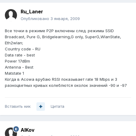
Ru_Laner
Опубликовано
3 января, 2009
Все точки в режиме P2P включены след. режимы SSID
Broadcast, Pure G, Bridgelearning,G only, SuperG,WlanState,
Eth2wlan;
Country code - RU
Data rate - best
Power 17dBm
Antenna - Best
Matstate 1
Когда в Acowa врубаю RSSI показывает rate 18 Mbps и 3
разноцветных кривых колеблются околок значений -90 и -97
Вставить ник
Цитата
AlKov