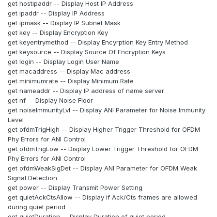
get hostipaddr -- Display Host IP Address
get ipaddr -- Display IP Address
get ipmask -- Display IP Subnet Mask
get key -- Display Encryption Key
get keyentrymethod -- Display Encyrption Key Entry Method
get keysource -- Display Source Of Encryption Keys
get login -- Display Login User Name
get macaddress -- Display Mac address
get minimumrate -- Display Minimum Rate
get nameaddr -- Display IP address of name server
get nf -- Display Noise Floor
get noiseImmunityLvl -- Display ANI Parameter for Noise Immunity
Level
get ofdmTrigHigh -- Display Higher Trigger Threshold for OFDM
Phy Errors for ANI Control
get ofdmTrigLow -- Display Lower Trigger Threshold for OFDM
Phy Errors for ANI Control
get ofdmWeakSigDet -- Display ANI Parameter for OFDM Weak
Signal Detection
get power -- Display Transmit Power Setting
get quietAckCtsAllow -- Display if Ack/Cts frames are allowed
during quiet period
get quietDuration -- Display Duration of quiet period