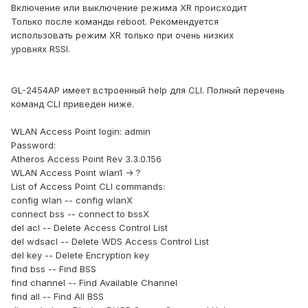
Включение или выключение режима XR происходит
Только после команды reboot. Рекомендуется
использовать режим XR только при очень низких
уровнях RSSI.
GL-2454AP имеет встроенный help для CLI. Полный перечень
команд CLI приведен ниже.
WLAN Access Point login: admin
Password:
Atheros Access Point Rev 3.3.0.156
WLAN Access Point wlan1 -> ?
List of Access Point CLI commands:
config wlan -- config wlanX
connect bss -- connect to bssX
del acl -- Delete Access Control List
del wdsacl -- Delete WDS Access Control List
del key -- Delete Encryption key
find bss -- Find BSS
find channel -- Find Available Channel
find all -- Find All BSS