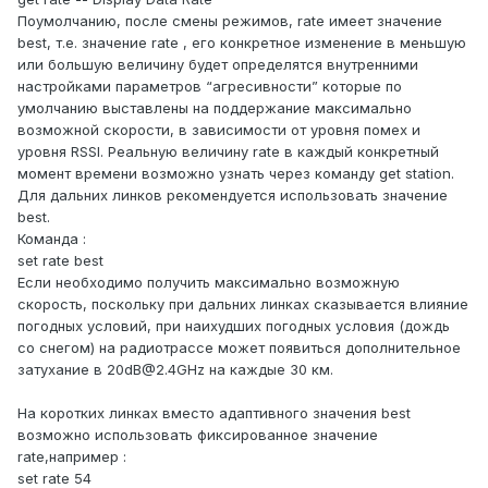
Поумолчанию, после смены режимов, rate имеет значение
best, т.е. значение rate , его конкретное изменение в меньшую
или большую величину будет определятся внутренними
настройками параметров “агресивности” которые по
умолчанию выставлены на поддержание максимально
возможной скорости, в зависимости от уровня помех и
уровня RSSI. Реальную величину rate в каждый конкретный
момент времени возможно узнать через команду get station.
Для дальних линков рекомендуется использовать значение
best.
Команда :
set rate best
Если необходимо получить максимально возможную
скорость, поскольку при дальних линках сказывается влияние
погодных условий, при наихудших погодных условия (дождь
со снегом) на радиотрассе может появиться дополнительное
затухание в 20dB@2.4GHz на каждые 30 км.
На коротких линках вместо адаптивного значения best
возможно использовать фиксированное значение
rate,например :
set rate 54