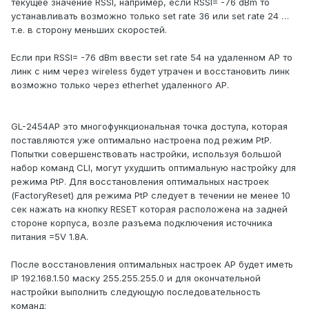
текущее значение RSSI, например, если RSSI= -76 dBm то
устанавливать возможно только set rate 36 или set rate 24 …
т.е. в сторону меньших скоростей.
Если при RSSI= -76 dBm ввести set rate 54 на удаленном AP то
линк с ним через wireless будет утрачен и восстановить линк
возможно только через etherhet удаленного AP.
GL-2454AP это многофункциональная точка доступа, которая
поставляются уже оптимально настроена под режим PtP.
Попытки совершенствовать настройки, используя большой
набор команд CLI, могут ухудшить оптимальную настройку для
режима PtP. Для восстановления оптимальных настроек
(FactoryReset) для режима PtP следует в течении не менее 10
сек нажать на кнопку RESET которая расположена на задней
стороне корпуса, возле разъема подключения источника
питания =5V 1.8A.
После восстановления оптимальных настроек AP будет иметь
IP 192.168.1.50 маску 255.255.255.0 и для окончательной
настройки выполнить следующую последовательность
команд: