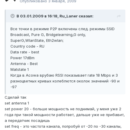
Опубликовано
3 января, 2009
В 03.01.2009 в 16:18, Ru_Laner сказал:
Все точки в режиме P2P включены след. режимы SSID
Broadcast, Pure G, Bridgelearning,G only,
SuperG,WlanState, Eth2wlan;
Country code - RU
Data rate - best
Power 17dBm
Antenna - Best
Matstate 1
Когда в Acowa врубаю RSSI показывает rate 18 Mbps и 3
разноцветных кривых колеблются околок значений -90 и
-97
Сделай так
set antenna 1
set power 20 - больше мощьность не поднимай, у меня уже 2
года при такой мощьности работает, дальше уже не прибавит,
а передатчик посадишь
set freq - это частота канала, попробуй от -20 по -30 каналы,