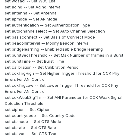
set wdsacl -- Set WDS List
set aging -- Set Aging Interval
set antenna -- Set Antenna
set apmode -- Set AP Mode
set authentication -- Set Authentication Type
set autochannelselect -- Set Auto Channel Selection
set basisconnect -- Set Basis of Connect Mode
set beaconinterval -- Modify Beacon Interval
set bridgelearning -- Enable/disable bridge learning
set burstSeqThreshold -- Set Max Number of frames in a Burst
set burstTime -- Set Burst Time
set calibration -- Set Calibration Period
set cckTrigHigh -- Set Higher Trigger Threshold for CCK Phy
Errors For ANI Control
set cckTrigLow -- Set Lower Trigger Threshold for CCK Phy
Errors For ANI Control
set cckWeakSigThr -- Set ANI Parameter for CCK Weak Signal
Detection Threshold
set cipher -- Set Cipher
set countrycode -- Set Country Code
set ctsmode -- Set CTS Mode
set ctsrate -- Set CTS Rate
set ctstype -- Set CTS Type