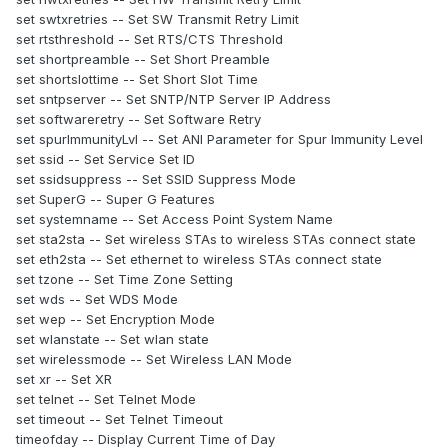
set swtxretries -- Set SW Transmit Retry Limit
set rtsthreshold -- Set RTS/CTS Threshold
set shortpreamble -- Set Short Preamble
set shortslottime -- Set Short Slot Time
set sntpserver -- Set SNTP/NTP Server IP Address
set softwareretry -- Set Software Retry
set spurImmunityLvl -- Set ANI Parameter for Spur Immunity Level
set ssid -- Set Service Set ID
set ssidsuppress -- Set SSID Suppress Mode
set SuperG -- Super G Features
set systemname -- Set Access Point System Name
set sta2sta -- Set wireless STAs to wireless STAs connect state
set eth2sta -- Set ethernet to wireless STAs connect state
set tzone -- Set Time Zone Setting
set wds -- Set WDS Mode
set wep -- Set Encryption Mode
set wlanstate -- Set wlan state
set wirelessmode -- Set Wireless LAN Mode
set xr -- Set XR
set telnet -- Set Telnet Mode
set timeout -- Set Telnet Timeout
timeofday -- Display Current Time of Day