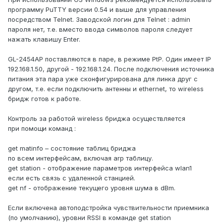
программу PuTTY версии 0.54 и выше для управления
посредством Telnet. Заводской логин для Telnet : admin
пароля нет, т.е. вместо ввода символов пароля следует
нажать клавишу Enter.
GL-2454AP поставляются в паре, в режиме PtP. Один имеет IP
192.168.1.50, другой - 192.168.1.24. После подключения источника
питания эта пара уже сконфигурирована для линка друг с
другом, т.е. если подключить антенны и ethernet, то wireless
бридж готов к работе.
Контроль за работой wireless бриджа осуществляется
при помощи команд :
get matinfo – состояние таблиц бриджа
по всем интерфейсам, включая arp таблицу.
get station - отображение параметров интерфейса wlan1
если есть связь с удаленной станцией.
get nf - отображение текущего уровня шума в dBm.
Если включена автоподстройка чувствительности приемника
(по умолчанию), уровни RSSI в команде get station