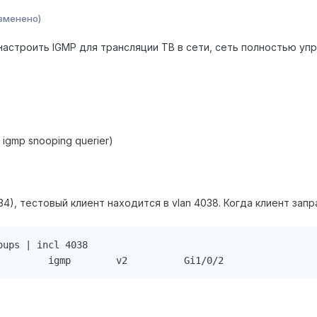
зменено)
строить IGMP для трансляции ТВ в сети, сеть полностью упра
 igmp snooping querier)
:1234), тестовый клиент находится в vlan 4038. Когда клиент за
ups | incl 4038

         igmp        v2          Gi1/0/2