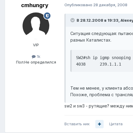
cmhungry
Опубликовано
28 декабря, 2008
В 28.12.2008 в 19:33, Alexe
Ситуация следующая: пытаюсь
разных Каталистах.
VIP
1k
SW2#sh ip igmp snooping 
Пол:
Не определился
4038      239.1.1.1     
Тем не менее, у клиента абсо
Похоже, проблема с трансляц
sw2 и sw3 - рутящие? между ним
Вставить ник
Цитата