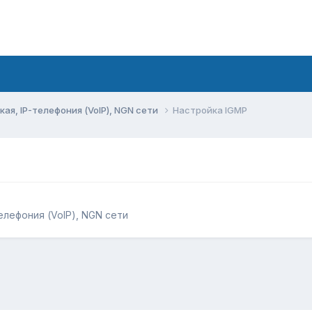
ая, IP-телефония (VoIP), NGN сети
Настройка IGMP
елефония (VoIP), NGN сети