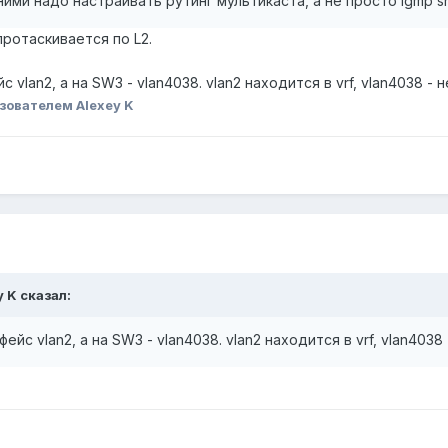
ними надо настраивать рутинг мультикаста, а не просто igmp s
протаскивается по L2.
 vlan2, а на SW3 - vlan4038. vlan2 находится в vrf, vlan4038 - н
зователем Alexey K
y K сказал:
ейс vlan2, а на SW3 - vlan4038. vlan2 находится в vrf, vlan4038 