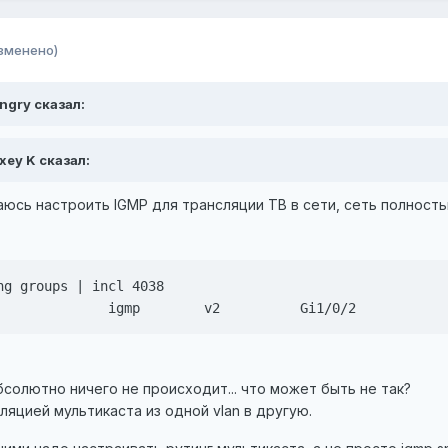
зменено)
ngry сказал:
exey K сказал:
юсь настроить IGMP для трансляции ТВ в сети, сеть полностью
g groups | incl 4038

              igmp        v2          Gi1/0/2
бсолютно ничего не происходит... что может быть не так?
яцией мультикаста из одной vlan в другую.