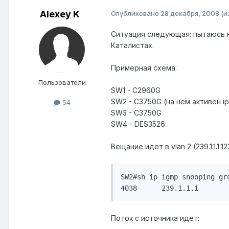
Alexey K
Опубликовано
28 декабря, 2008
(и
Ситуация следующая: пытаюсь на
Каталистах.
Примерная схема:
Пользователи
SW1 - C2960G
SW2 - C3750G (на нем активен ip
54
SW3 - C3750G
SW4 - DES3526
Вещание идет в vlan 2 (239.1.1.1
SW2#sh ip igmp snooping gro
4038      239.1.1.1       
Поток с источника идет: