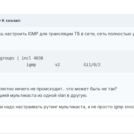
y K сказал:
 настроить IGMP для трансляции ТВ в сети, сеть полностью у
groups | incl 4038

           igmp        v2          Gi1/0/2
лютно ничего не происходит... что может быть не так?
ией мультикаста из одной vlan в другую.
и надо настраивать рутинг мультикаста, а не просто igmp sno