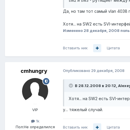
sw2 и sw3 - рутящие? между 
Да, но там тот самый vlan 4038 
Хотя... на SW2 есть SVI-интерфейс
Изменено
28 декабря, 2008
поль
Вставить ник
Цитата
cmhungry
Опубликовано
29 декабря, 2008
В 28.12.2008 в 20:12, Alexe
Хотя... на SW2 есть SVI-интерф
у... тяжелый случай.
VIP
1k
Пол:
Не определился
Вставить ник
Цитата