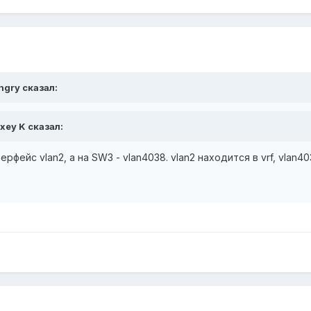
ngry сказал:
exey K сказал:
ерфейс vlan2, а на SW3 - vlan4038. vlan2 находится в vrf, vlan40