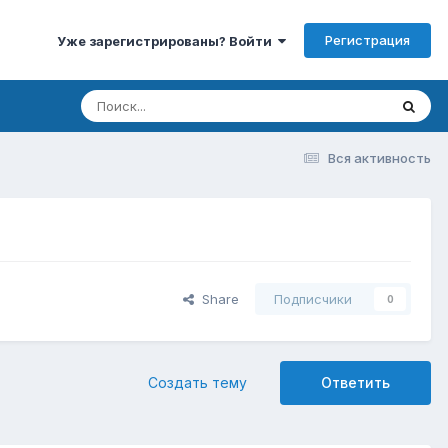
Регистрация
Уже зарегистрированы? Войти
Вся активность
Share
Подписчики
0
Создать тему
Ответить