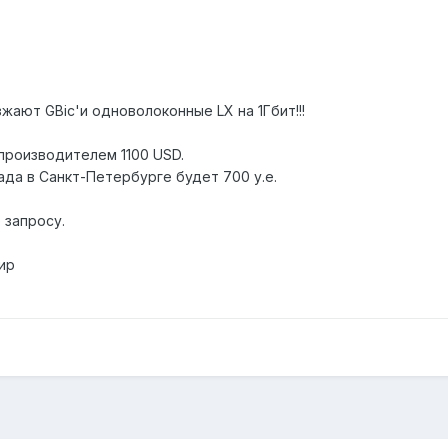
зжают GBic'и одноволоконные LX на 1Гбит!!!
производителем 1100 USD.
ада в Санкт-Петербурге будет 700 у.е.
 запросу.
ир