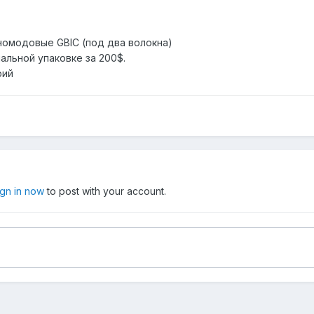
номодовые GBIC (под два волокна)
альной упаковке за 200$.
рий
ign in now
to post with your account.