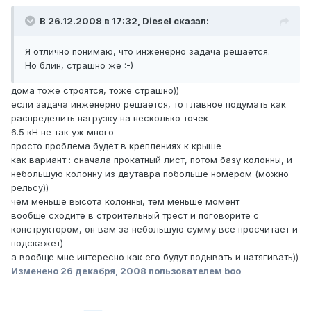
В 26.12.2008 в 17:32, Diesel сказал:
Я отлично понимаю, что инженерно задача решается.
Но блин, страшно же :-)
дома тоже строятся, тоже страшно))
если задача инженерно решается, то главное подумать как
распределить нагрузку на несколько точек
6.5 кН не так уж много
просто проблема будет в креплениях к крыше
как вариант : сначала прокатный лист, потом базу колонны, и
небольшую колонну из двутавра побольше номером (можно
рельсу))
чем меньше высота колонны, тем меньше момент
вообще сходите в строительный трест и поговорите с
конструктором, он вам за небольшую сумму все просчитает и
подскажет)
а вообще мне интересно как его будут подывать и натягивать))
Изменено
26 декабря, 2008
пользователем boo