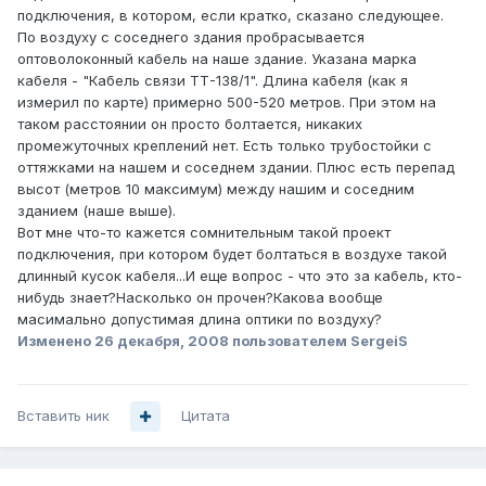
подключения, в котором, если кратко, сказано следующее.
По воздуху с соседнего здания пробрасывается
оптоволоконный кабель на наше здание. Указана марка
кабеля - "Кабель связи ТТ-138/1". Длина кабеля (как я
измерил по карте) примерно 500-520 метров. При этом на
таком расстоянии он просто болтается, никаких
промежуточных креплений нет. Есть только трубостойки с
оттяжками на нашем и соседнем здании. Плюс есть перепад
высот (метров 10 максимум) между нашим и соседним
зданием (наше выше).
Вот мне что-то кажется сомнительным такой проект
подключения, при котором будет болтаться в воздухе такой
длинный кусок кабеля...И еще вопрос - что это за кабель, кто-
нибудь знает?Насколько он прочен?Какова вообще
масимально допустимая длина оптики по воздуху?
Изменено
26 декабря, 2008
пользователем SergeiS
Вставить ник
Цитата