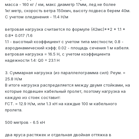
масса - 160 кг / км, макс диаметр 17мм, лед не более
1кг.метр, скорость ветра 150кмч, высоту подвеса берем 40м.
С учетом оледенения - 11.4 Н/м
ветровая нагрузка считается по формуле (42мс)**2 * 1.1 *
0.8* 0.017 /1.6
1.1 - высотный коэффициент с учетом типа местности; 0.8 -
аэродинамический кэфф; 0.02 - площадь сечения 1 м кабеля.
ветровая нагрузка = 16.5 Н, с учетом коэффициента
надежности 1.4: Q0 = 23.1 H
3. Суммарная нагрузка (из параллелограмма сил): Реум. =
25.8 Н/м
В итоге нагрузка распределяется между двумя стойками, на
которые подвешен кабельный пролет, поэтому нагрузка на
каждую из стоек составит:
FCT. = 12.9 Н/м, или 1.3 кН на каждые 100 м кабельного
пролета.
500 метров - 6.5 кН
два яруса растяжек и отдельная двойная оттяжка в