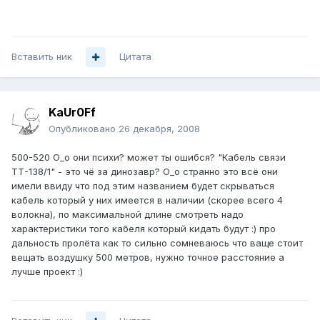
Вставить ник
Цитата
KaUr0Ff
Опубликовано
26 декабря, 2008
500-520 О_о они психи? может ты ошибся? "Кабель связи
ТТ-138/1" - это чё за динозавр? О_о странно это всё они
имели ввиду что под этим названием будет скрываться
кабель который у них имеется в наличии (скорее всего 4
волокна), по максимальной длине смотреть надо
характеристики того кабеля который кидать будут :) про
дальность пролёта как то сильно сомневаюсь что ваще стоит
вещать воздушку 500 метров, нужно точное расстояние а
лучше проект :)