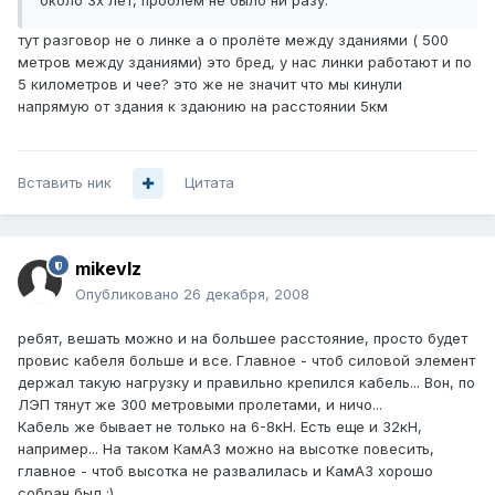
около 3х лет, проблем не было ни разу.
тут разговор не о линке а о пролёте между зданиями ( 500
метров между зданиями) это бред, у нас линки работают и по
5 километров и чее? это же не значит что мы кинули
напрямую от здания к здаюнию на расстоянии 5км
Вставить ник
Цитата
mikevlz
Опубликовано
26 декабря, 2008
ребят, вешать можно и на большее расстояние, просто будет
провис кабеля больше и все. Главное - чтоб силовой элемент
держал такую нагрузку и правильно крепился кабель... Вон, по
ЛЭП тянут же 300 метровыми пролетами, и ничо...
Кабель же бывает не только на 6-8кН. Есть еще и 32кН,
например... На таком КамАЗ можно на высотке повесить,
главное - чтоб высотка не развалилась и КамАЗ хорошо
собран был :)