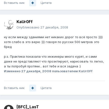
Вставить ник
Цитата
KaUr0Ff
Опубликовано
27 декабря, 2008
ну если между зданиями нет никаких дорог то всё просто :))))
хотя слабо в это верю :))) говоря по русски 500 метров это
бред
p.s. Практика показала что инжинеры много курят, и сами
даже не представляют что проэктируют, нарисовать то легко,
а ты попробуй протяни... вот тебе и вся задача :)
Изменено
27 декабря, 2008
пользователем KaUr0Ff
Вставить ник
Цитата
[BFC]_LasT