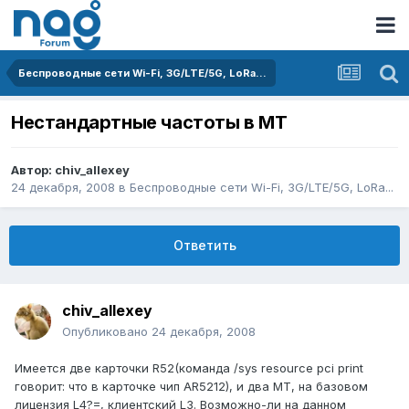
Беспроводные сети Wi-Fi, 3G/LTE/5G, LoRa...
Нестандартные частоты в МТ
Автор:
chiv_allexey
24 декабря, 2008
в
Беспроводные сети Wi-Fi, 3G/LTE/5G, LoRa...
Ответить
chiv_allexey
Опубликовано
24 декабря, 2008
Имеется две карточки R52(команда /sys resource pci print
говорит: что в карточке чип AR5212), и два МТ, на базовом
лицензия L4?=, клиентский L3. Возможно-ли на данном