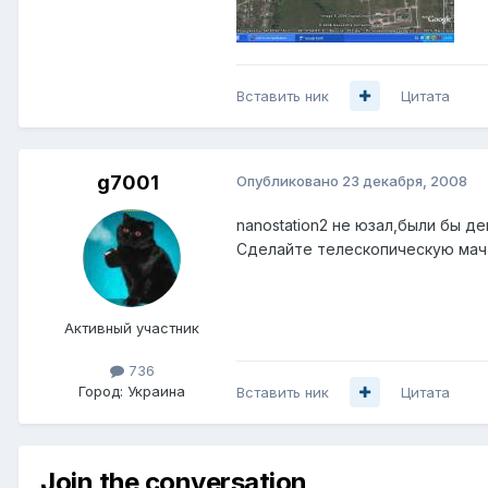
Вставить ник
Цитата
g7001
Опубликовано
23 декабря, 2008
nanostation2 не юзал,были бы д
Сделайте телескопическую мачт
Активный участник
736
Город:
Украина
Вставить ник
Цитата
Join the conversation