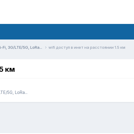
Fi, 3G/LTE/5G, LoRa...
wifi доступ в инет на расстоянии 1.5 км
.5 км
E/5G, LoRa...