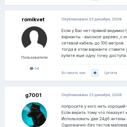
romikvet
Опубликовано
23 декабря, 2008
Если у Вас нет прямой видимос
варианты - высокое дерево ,с к
сетевой кабель до 100 метров 
тогда в этом варианте ставите 
купите ешё одну точку доступа ..
Пользователи
54
Вставить ник
Цитата
g7001
Опубликовано
23 декабря, 2008
попросите у кого нить хороший 
Если верить тому что показует 
Использовать две 24дб антены.
Однозначно-без тестов маловер