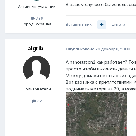
В вашем случае я бы использов
Активный участник
736
Город:
Украина
Вставить ник
Цитата
algrib
Опубликовано
23 декабря, 2008
A nanostation2 как работает? Т
просто чтобы выкинуть деньги н
Между домами нет высоких здан
Вот картинка с препятствиями.
поднимать меторв на 20, а може
Пользователи
32