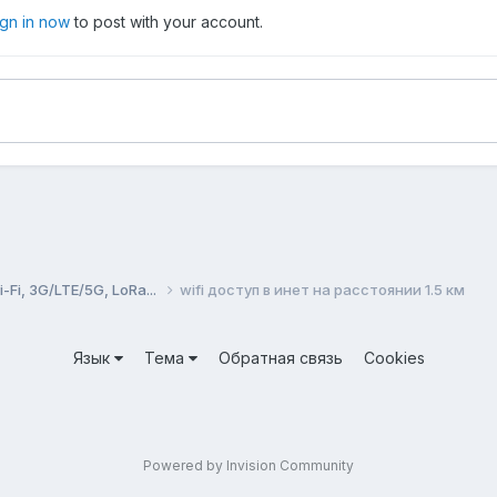
ign in now
to post with your account.
Fi, 3G/LTE/5G, LoRa...
wifi доступ в инет на расстоянии 1.5 км
Язык
Тема
Обратная связь
Cookies
Powered by Invision Community