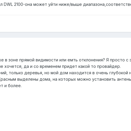
ал DWL 2100-она может уйти ниже/выше диапазона,соответств
оже в зоне прямой видимости или емть отклонения? Я просто с 
е хочется, да и со временем придет какой то провайдер.
ий, только деревья, но мой дом находится в очень глубокой н
 Красным выделены дома, на которых можно установить антены
т и более.