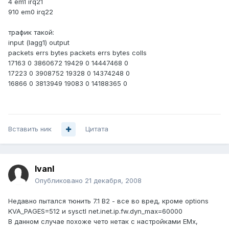
4 em1 irq21
910 em0 irq22
трафик такой:
input (lagg1) output
packets errs bytes packets errs bytes colls
17163 0 3860672 19429 0 14447468 0
17223 0 3908752 19328 0 14374248 0
16866 0 3813949 19083 0 14188365 0
Вставить ник
Цитата
IvanI
Опубликовано
21 декабря, 2008
Недавно пытался тюнить 7.1 B2 - все во вред, кроме options
KVA_PAGES=512 и sysctl net.inet.ip.fw.dyn_max=60000
В данном случае похоже чето нетак с настройками EMx,