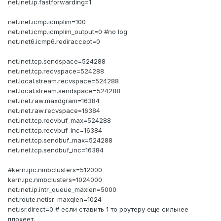
net.inet.ip.fastforwarding=1
net.inet.icmp.icmplim=100
net.inet.icmp.icmplim_output=0 #no log
net.inet6.icmp6.rediraccept=0
net.inet.tcp.sendspace=524288
net.inet.tcp.recvspace=524288
net.local.stream.recvspace=524288
net.local.stream.sendspace=524288
net.inet.raw.maxdgram=16384
net.inet.raw.recvspace=16384
net.inet.tcp.recvbuf_max=524288
net.inet.tcp.recvbuf_inc=16384
net.inet.tcp.sendbuf_max=524288
net.inet.tcp.sendbuf_inc=16384
#kern.ipc.nmbclusters=512000
kern.ipc.nmbclusters=1024000
net.inet.ip.intr_queue_maxlen=5000
net.route.netisr_maxqlen=1024
net.isr.direct=0 # если ставить 1 то роутеру еще сильнее
плохеет.