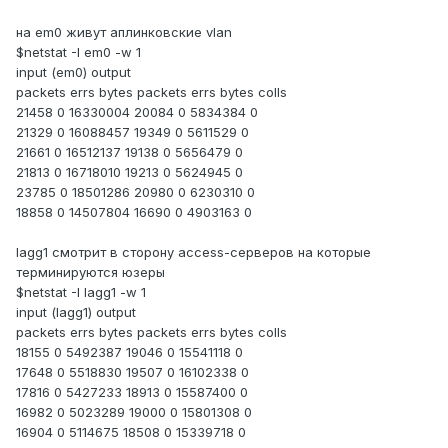
на em0 живут аплинковские vlan
$netstat -I em0 -w 1
input (em0) output
packets errs bytes packets errs bytes colls
21458 0 16330004 20084 0 5834384 0
21329 0 16088457 19349 0 5611529 0
21661 0 16512137 19138 0 5656479 0
21813 0 16718010 19213 0 5624945 0
23785 0 18501286 20980 0 6230310 0
18858 0 14507804 16690 0 4903163 0
lagg1 смотрит в сторону access-серверов на которые
терминируются юзеры
$netstat -I lagg1 -w 1
input (lagg1) output
packets errs bytes packets errs bytes colls
18155 0 5492387 19046 0 15541118 0
17648 0 5518830 19507 0 16102338 0
17816 0 5427233 18913 0 15587400 0
16982 0 5023289 19000 0 15801308 0
16904 0 5114675 18508 0 15339718 0