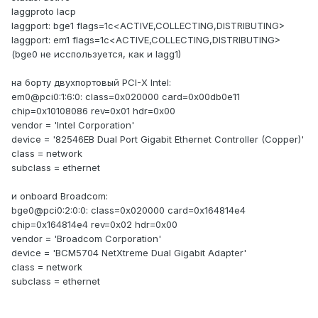
laggproto lacp
laggport: bge1 flags=1c<ACTIVE,COLLECTING,DISTRIBUTING>
laggport: em1 flags=1c<ACTIVE,COLLECTING,DISTRIBUTING>
(bge0 не исспользуется, как и lagg1)
на борту двухпортовый PCI-X Intel:
em0@pci0:1:6:0: class=0x020000 card=0x00db0e11
chip=0x10108086 rev=0x01 hdr=0x00
vendor = 'Intel Corporation'
device = '82546EB Dual Port Gigabit Ethernet Controller (Copper)'
class = network
subclass = ethernet
и onboard Broadcom:
bge0@pci0:2:0:0: class=0x020000 card=0x164814e4
chip=0x164814e4 rev=0x02 hdr=0x00
vendor = 'Broadcom Corporation'
device = 'BCM5704 NetXtreme Dual Gigabit Adapter'
class = network
subclass = ethernet