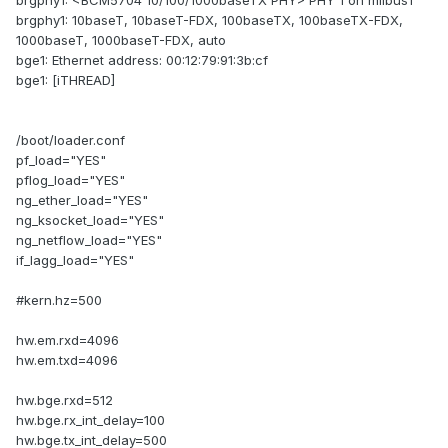
brgphy1: <BCM5704 10/100/1000baseTX PHY> PHY 1 on miibus1
brgphy1: 10baseT, 10baseT-FDX, 100baseTX, 100baseTX-FDX,
1000baseT, 1000baseT-FDX, auto
bge1: Ethernet address: 00:12:79:91:3b:cf
bge1: [iTHREAD]
/boot/loader.conf
pf_load="YES"
pflog_load="YES"
ng_ether_load="YES"
ng_ksocket_load="YES"
ng_netflow_load="YES"
if_lagg_load="YES"
#kern.hz=500
hw.em.rxd=4096
hw.em.txd=4096
hw.bge.rxd=512
hw.bge.rx_int_delay=100
hw.bge.tx_int_delay=500