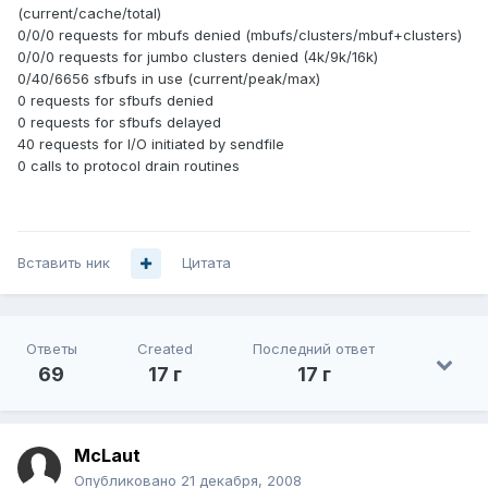
(current/cache/total)
0/0/0 requests for mbufs denied (mbufs/clusters/mbuf+clusters)
0/0/0 requests for jumbo clusters denied (4k/9k/16k)
0/40/6656 sfbufs in use (current/peak/max)
0 requests for sfbufs denied
0 requests for sfbufs delayed
40 requests for I/O initiated by sendfile
0 calls to protocol drain routines
Вставить ник
Цитата
Ответы
Created
Последний ответ
69
17 г
17 г
McLaut
Опубликовано
21 декабря, 2008