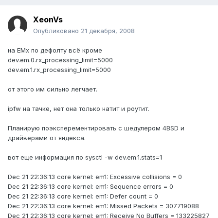
XeonVs
Опубликовано
21 декабря, 2008
на EMх по дефолту всё кроме
dev.em.0.rx_processing_limit=5000
dev.em.1.rx_processing_limit=5000
от этого им сильно легчает.
ipfw на тачке, нет она только натит и роутит.
Планирую поэксперементировать с шедулером 4BSD и
драйверами от яндекса.
вот еще информация по sysctl -w dev.em.1.stats=1
Dec 21 22:36:13 core kernel: em1: Excessive collisions = 0
Dec 21 22:36:13 core kernel: em1: Sequence errors = 0
Dec 21 22:36:13 core kernel: em1: Defer count = 0
Dec 21 22:36:13 core kernel: em1: Missed Packets = 307719088
Dec 21 22:36:13 core kernel: em1: Receive No Buffers = 133225827