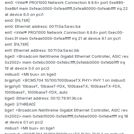
em0: <Intel® PRO/1000 Network Connection 6.9.6> port 0xe880-
0xe8bf mem 0xfeac0000-0xfeadffff,0xfea80000-0xfeabffff irq 22
at device 6.0 on pci1
em0: [FILTER]
em0: Ethernet address: 00:11:0a:5a:ec:ba
em1: <Intel® PRO/1000 Network Connection 6.9.6> port 0xec00-
0xec3f mem 0xfeae0000-0xfeafffff irq 21 at device 6.1 on pci1
em1: [FILTER]
em1: Ethernet address: 00:11:0a:5a:ec:bb
bge0: <Broadcom NetXtreme Gigabit Ethernet Controller, ASIC rev.
0x2002> mem 0xfebc0000-0xfebcffff,0xfebb0000-0xfebbffff irq
19 at device 0.0 on pci2
miibus0: <MII bus> on bge0
brgphy0: <BCM5704 10/100/1000baseTX PHY> PHY 1 on miibus0
brgphy0: 10baseT, 10baseT-FDX, 100baseTX, 100baseTX-FDX,
1000baseT, 1000baseT-FDX, auto
bge0: Ethernet address: 00:12:79:91:3b:ce
bge0: [iTHREAD]
bge1: <Broadcom NetXtreme Gigabit Ethernet Controller, ASIC rev.
0x2002> mem 0xfebf0000-0xfebfffff,0xfebe0000-0xfebeffff irq 18
at device 0.1 on pci2
miibus1: <MII bus> on bge1