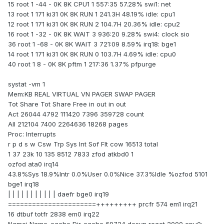
15 root 1 -44 - 0K 8K CPU1 1 557:35 57.28% swi1: net
13 root 1 171 ki31 0K 8K RUN 1 241.3H 48.19% idle: cpu1
12 root 1 171 ki31 0K 8K RUN 2 104.7H 20.36% idle: cpu2
16 root 1 -32 - 0K 8K WAIT 3 936:20 9.28% swi4: clock sio
36 root 1 -68 - 0K 8K WAIT 3 721:09 8.59% irq18: bge1
14 root 1 171 ki31 0K 8K RUN 0 103.7H 4.69% idle: cpu0
40 root 1 8 - 0K 8K pftm 1 217:36 1.37% pfpurge
systat -vm 1
Mem:KB REAL VIRTUAL VN PAGER SWAP PAGER
Tot Share Tot Share Free in out in out
Act 26044 4792 111420 7396 359728 count
All 212104 7400 2264636 18268 pages
Proc: Interrupts
r p d s w Csw Trp Sys Int Sof Flt cow 16513 total
1 37 23k 10 135 8512 7833 zfod atkbd0 1
ozfod ata0 irq14
43.8%Sys 18.9%Intr 0.0%User 0.0%Nice 37.3%Idle %ozfod 5101
bge1 irq18
| | | | | | | | | | | daefr bge0 irq19
======================+++++++++ prcfr 574 em1 irq21
16 dtbuf totfr 2838 em0 irq22