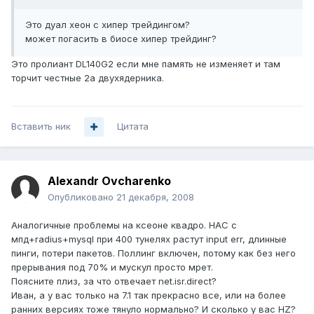
Это дуал хеон с хипер трейдингом?
может погасить в биосе хипер трейдинг?
Это пролиант DL140G2 если мне память не изменяет и там
торчит честные 2а двухядерника.
Вставить ник
Цитата
Alexandr Ovcharenko
Опубликовано
21 декабря, 2008
Аналогичные проблемы на ксеоне квадро. НАС с
мпд+radius+mysql при 400 тунелях растут input err, длинные
пинги, потери пакетов. Поллинг включен, потому как без него
прерывания под 70% и мускул просто мрет.
Поясните плиз, за что отвечает net.isr.direct?
Иван, а у вас только на 7.1 так прекрасно все, или на более
ранних версиях тоже тянуло нормально? И сколько у вас HZ?