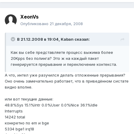
XeonVs
Опубликовано
21 декабря, 2008
В 21.12.2008 в 19:04, Kaban сказал:
Как вы себе представляете процесс выжима более
20Kpps без полинга? Это ж на каждый пакет
генерируется прерывание и переключение контекста.
А что, интел уже разучился делать отложенные прерывания?
Оно очень замечательно работает, что в приведённом систате
видно вполне.
или вот текущие данные:
48.8%Sys 15.1%Intr 0.0%User 0.0%Nice 36.1%Idle
Interrupts
14242 total
конкретно по em и bge
5334 bge1 irq18