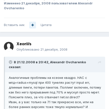
Изменено
21 декабря, 2008
пользователем Alexandr
Ovcharenko
Вставить ник
Цитата
XeonVs
Опубликовано
21 декабря, 2008
В 21.12.2008 в 20:42, Alexandr Ovcharenko
сказал:
Аналогичные проблемы на ксеоне квадро. НАС с
мпд+radius+mysql при 400 тунелях растут input err,
длинные пинги, потери пакетов. Поллинг включен, потому
как без него прерывания под 70% и мускул просто мрет.
Поясните плиз, за что отвечает net.isr.direct?
Иван, а у вас только на 7.1 так прекрасно все, или на
более ранних версиях тоже тянуло нормально? И