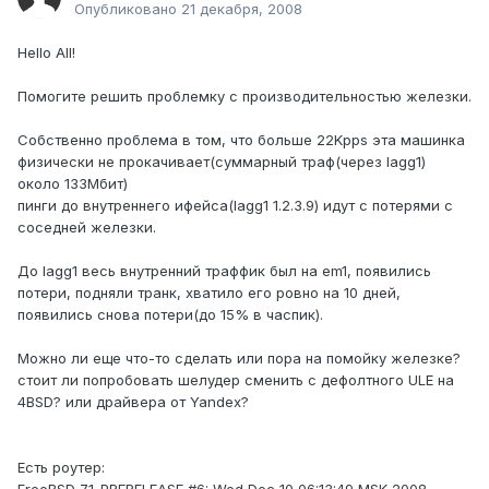
Опубликовано
21 декабря, 2008
Hello All!
Помогите решить проблемку с производительностью железки.
Собственно проблема в том, что больше 22Kpps эта машинка
физически не прокачивает(суммарный траф(через lagg1)
около 133Мбит)
пинги до внутреннего ифейса(lagg1 1.2.3.9) идут с потерями с
соседней железки.
До lagg1 весь внутренний траффик был на em1, появились
потери, подняли транк, хватило его ровно на 10 дней,
появились снова потери(до 15% в часпик).
Можно ли еще что-то сделать или пора на помойку железке?
стоит ли попробовать шелудер сменить с дефолтного ULE на
4BSD? или драйвера от Yandex?
Есть роутер: