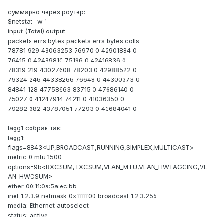
суммарно через роутер:
$netstat -w 1
input (Total) output
packets errs bytes packets errs bytes colls
78781 929 43063253 76970 0 42901884 0
76415 0 42439810 75196 0 42416836 0
78319 219 43027608 78203 0 42988522 0
79324 246 44338266 76648 0 44300373 0
84841 128 47758663 83715 0 47686140 0
75027 0 41247914 74211 0 41036350 0
79282 382 43787051 77293 0 43684041 0
lagg1 собран так:
lagg1:
flags=8843<UP,BROADCAST,RUNNING,SIMPLEX,MULTICAST>
metric 0 mtu 1500
options=9b<RXCSUM,TXCSUM,VLAN_MTU,VLAN_HWTAGGING,VL
AN_HWCSUM>
ether 00:11:0a:5a:ec:bb
inet 1.2.3.9 netmask 0xffffff00 broadcast 1.2.3.255
media: Ethernet autoselect
status: active