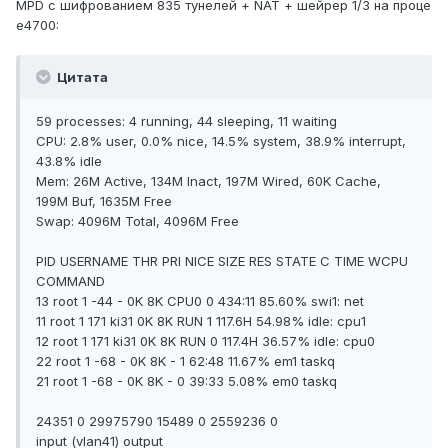
MPD с шифрованием 835 тунелей + NAT + шейрер 1/3 на проце
e4700:
Цитата
59 processes: 4 running, 44 sleeping, 11 waiting
CPU: 2.8% user, 0.0% nice, 14.5% system, 38.9% interrupt,
43.8% idle
Mem: 26M Active, 134M Inact, 197M Wired, 60K Cache,
199M Buf, 1635M Free
Swap: 4096M Total, 4096M Free
PID USERNAME THR PRI NICE SIZE RES STATE C TIME WCPU
COMMAND
13 root 1 -44 - 0K 8K CPU0 0 434:11 85.60% swi1: net
11 root 1 171 ki31 0K 8K RUN 1 117.6H 54.98% idle: cpu1
12 root 1 171 ki31 0K 8K RUN 0 117.4H 36.57% idle: cpu0
22 root 1 -68 - 0K 8K - 1 62:48 11.67% em1 taskq
21 root 1 -68 - 0K 8K - 0 39:33 5.08% em0 taskq
24351 0 29975790 15489 0 2559236 0
input (vlan41) output