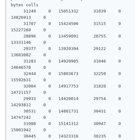
bytes colls

     31249     0   15051332      31039     0   
14826913     0

     31707     0   15424506      31515     0   
15227260     0

     28896     0   13459091      28755     0   
13331146     0

     29377     0   13920394      29122     0   
13683082     0

     31283     0   14920905      31046     0   
14646570     0

     32444     0   15803673      32250     0   
15592631     0

     32004     0   14917753      31820     0   
14721157     0

     29933     0   14420014      29754     0   
14293812     0

     30531     0   14881731      30431     0   
14747242     0

     31080     0   15141312      30947     0   
15001942     0

     30445     0   14323316      30235     0   