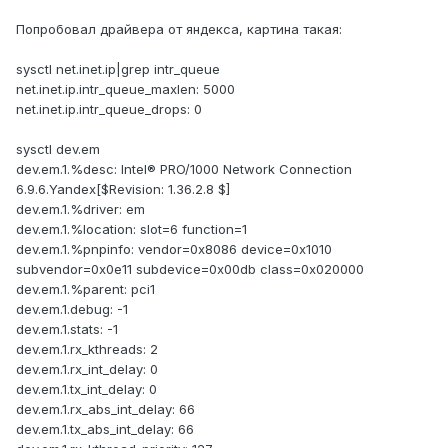
Попробовал драйвера от яндекса, картина такая:
sysctl net.inet.ip|grep intr_queue
net.inet.ip.intr_queue_maxlen: 5000
net.inet.ip.intr_queue_drops: 0
sysctl dev.em
dev.em.1.%desc: Intel® PRO/1000 Network Connection
6.9.6.Yandex[$Revision: 1.36.2.8 $]
dev.em.1.%driver: em
dev.em.1.%location: slot=6 function=1
dev.em.1.%pnpinfo: vendor=0x8086 device=0x1010
subvendor=0x0e11 subdevice=0x00db class=0x020000
dev.em.1.%parent: pci1
dev.em.1.debug: -1
dev.em.1.stats: -1
dev.em.1.rx_kthreads: 2
dev.em.1.rx_int_delay: 0
dev.em.1.tx_int_delay: 0
dev.em.1.rx_abs_int_delay: 66
dev.em.1.tx_abs_int_delay: 66