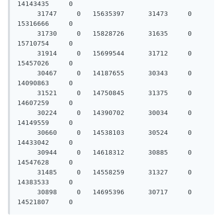
14143435     0

     31747     0   15635397      31473     0   
15316666     0

     31730     0   15828726      31635     0   
15710754     0

     31914     0   15699544      31712     0   
15457026     0

     30467     0   14187655      30343     0   
14090863     0

     31521     0   14750845      31375     0   
14607259     0

     30224     0   14390702      30034     0   
14149559     0

     30660     0   14538103      30524     0   
14433042     0

     30944     0   14618312      30885     0   
14547628     0

     31485     0   14558259      31327     0   
14383533     0

     30898     0   14695396      30717     0   
14521807     0