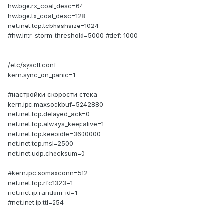
hw.bge.rx_coal_desc=64
hw.bge.tx_coal_desc=128
net.inet.tcp.tcbhashsize=1024
#hw.intr_storm_threshold=5000 #def: 1000
/etc/sysctl.conf
kern.sync_on_panic=1
#настройки скорости стека
kern.ipc.maxsockbuf=5242880
net.inet.tcp.delayed_ack=0
net.inet.tcp.always_keepalive=1
net.inet.tcp.keepidle=3600000
net.inet.tcp.msl=2500
net.inet.udp.checksum=0
#kern.ipc.somaxconn=512
net.inet.tcp.rfc1323=1
net.inet.ip.random_id=1
#net.inet.ip.ttl=254