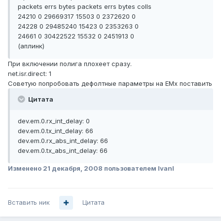
packets errs bytes packets errs bytes colls
24210 0 29669317 15503 0 2372620 0
24228 0 29485240 15423 0 2353263 0
24661 0 30422522 15532 0 2451913 0
(аплинк)
При включении полига плохеет сразу.
net.isr.direct: 1
Советую попробовать дефолтные параметры на EMx поставить
Цитата
dev.em.0.rx_int_delay: 0
dev.em.0.tx_int_delay: 66
dev.em.0.rx_abs_int_delay: 66
dev.em.0.tx_abs_int_delay: 66
Изменено
21 декабря, 2008
пользователем IvanI
Вставить ник
Цитата