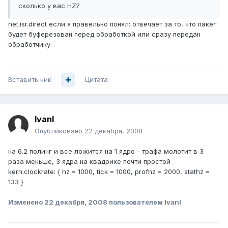
сколько у вас HZ?
net.isr.direct если я правельно понял: отвечает за то, что пакет
будет буферезован перед обработкой или сразу передан
обработчику.
Вставить ник
Цитата
IvanI
Опубликовано
22 декабря, 2008
на 6.2 полинг и все ложится на 1 ядро - трафа молотит в 3
раза меньше, 3 ядра на квадрике почти простой
kern.clockrate: { hz = 1000, tick = 1000, profhz = 2000, stathz =
133 }
Изменено
22 декабря, 2008
пользователем IvanI