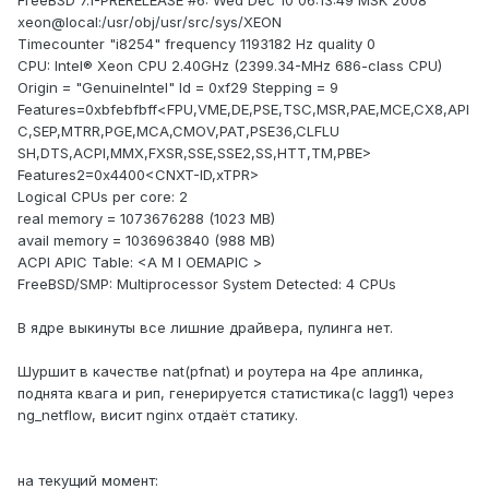
FreeBSD 7.1-PRERELEASE #6: Wed Dec 10 06:13:49 MSK 2008
xeon@local:/usr/obj/usr/src/sys/XEON
Timecounter "i8254" frequency 1193182 Hz quality 0
CPU: Intel® Xeon CPU 2.40GHz (2399.34-MHz 686-class CPU)
Origin = "GenuineIntel" Id = 0xf29 Stepping = 9
Features=0xbfebfbff<FPU,VME,DE,PSE,TSC,MSR,PAE,MCE,CX8,API
C,SEP,MTRR,PGE,MCA,CMOV,PAT,PSE36,CLFLU
SH,DTS,ACPI,MMX,FXSR,SSE,SSE2,SS,HTT,TM,PBE>
Features2=0x4400<CNXT-ID,xTPR>
Logical CPUs per core: 2
real memory = 1073676288 (1023 MB)
avail memory = 1036963840 (988 MB)
ACPI APIC Table: <A M I OEMAPIC >
FreeBSD/SMP: Multiprocessor System Detected: 4 CPUs
В ядре выкинуты все лишние драйвера, пулинга нет.
Шуршит в качестве nat(pfnat) и роутера на 4ре аплинка,
поднята квага и рип, генерируется статистика(с lagg1) через
ng_netflow, висит nginx отдаёт статику.
на текущий момент: