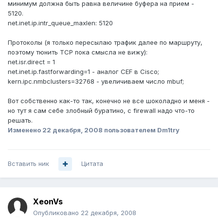
минимум должна быть равна величине буфера на прием -
5120.
net.inet.ip.intr_queue_maxlen: 5120
Протоколы (я только пересылаю трафик далее по маршруту,
поэтому тюнить TCP пока смысла не вижу):
net.isr.direct = 1
net.inet.ip.fastforwarding=1 - аналог CEF в Cisco;
kern.ipc.nmbclusters=32768 - увеличиваем число mbuf;
Вот собственно как-то так, конечно не все шоколадно и меня -
но тут я сам себе злобный буратино, с firewall надо что-то
решать.
Изменено
22 декабря, 2008
пользователем Dm1try
Вставить ник
Цитата
XeonVs
Опубликовано
22 декабря, 2008