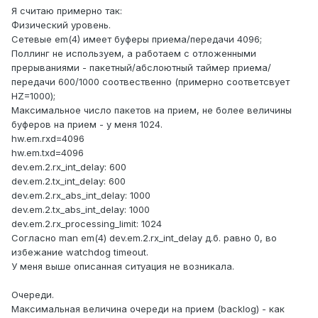
Я считаю примерно так:
Физический уровень.
Сетевые еm(4) имеет буферы приема/передачи 4096;
Поллинг не используем, а работаем с отложенными
прерываниями - пакетный/абслоютный таймер приема/
передачи 600/1000 соотвественно (примерно соответсвует
HZ=1000);
Максимальное число пакетов на прием, не более величины
буферов на прием - у меня 1024.
hw.em.rxd=4096
hw.em.txd=4096
dev.em.2.rx_int_delay: 600
dev.em.2.tx_int_delay: 600
dev.em.2.rx_abs_int_delay: 1000
dev.em.2.tx_abs_int_delay: 1000
dev.em.2.rx_processing_limit: 1024
Согласно man em(4) dev.em.2.rx_int_delay д.б. равно 0, во
избежание watchdog timeout.
У меня выше описанная ситуация не возникала.
Очереди.
Максимальная величина очереди на прием (backlog) - как