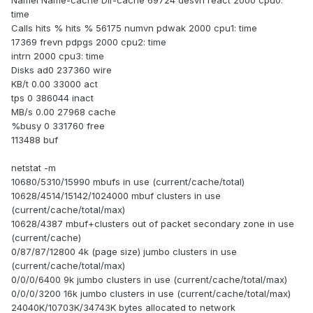
Namei Name-cache Dir-cache 69724 desvn react 2000 cpu0:
time
Calls hits % hits % 56175 numvn pdwak 2000 cpu1: time
17369 frevn pdpgs 2000 cpu2: time
intrn 2000 cpu3: time
Disks ad0 237360 wire
KB/t 0.00 33000 act
tps 0 386044 inact
MB/s 0.00 27968 cache
%busy 0 331760 free
113488 buf
netstat -m
10680/5310/15990 mbufs in use (current/cache/total)
10628/4514/15142/1024000 mbuf clusters in use
(current/cache/total/max)
10628/4387 mbuf+clusters out of packet secondary zone in use
(current/cache)
0/87/87/12800 4k (page size) jumbo clusters in use
(current/cache/total/max)
0/0/0/6400 9k jumbo clusters in use (current/cache/total/max)
0/0/0/3200 16k jumbo clusters in use (current/cache/total/max)
24040K/10703K/34743K bytes allocated to network