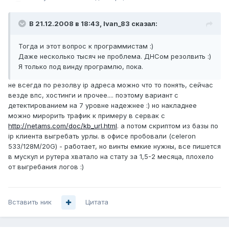
В 21.12.2008 в 18:43, Ivan_83 сказал:
Тогда и этот вопрос к программистам :)
Даже несколько тысяч не проблема. ДНСом резолвить :)
Я только под винду програмлю, пока.
не всегда по резолву ip адреса можно что то понять, сейчас
везде впс, хостинги и прочее.... поэтому вариант с
детектированием на 7 уровне надежнее :) но накладнее
можно мирорить трафик к примеру в сервак с
http://netams.com/doc/kb_url.html
. а потом скриптом из базы по
ip клиента выгребать урлы. в офисе пробовали (celeron
533/128M/20G) - работает, но винты емкие нужны, все пишется
в мускул и рутера хватало на стату за 1,5-2 месяца, плохело
от выгребания логов :)
Вставить ник
Цитата