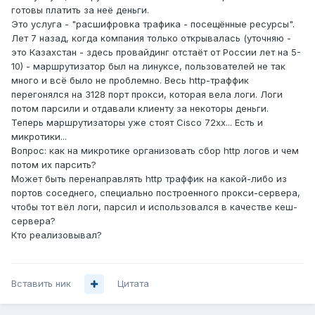
готовы платить за неё деньги.
Это услуга - "расшифровка трафика - посещённые ресурсы".
Лет 7 назад, когда компания только открывалась (уточняю -
это Казахстан - здесь провайдинг отстаёт от России лет на 5-
10) - маршрутизатор был на линуксе, пользователей не так
много и всё было не проблемно. Весь http-траффик
перегонялся на 3128 порт прокси, которая вела логи. Логи
потом парсили и отдавали клиенту за некоторы деньги.
Теперь маршрутизаторы уже стоят Cisco 72хх... Есть и
микротики...
Вопрос: как на микротике организовать сбор http логов и чем
потом их парсить?
Может быть перенаправлять http траффик на какой-либо из
портов соседнего, специально построенного прокси-сервера,
чтобы тот вёл логи, парсил и использовался в качестве кеш-
сервера?
Кто реализовывал?
Вставить ник
Цитата