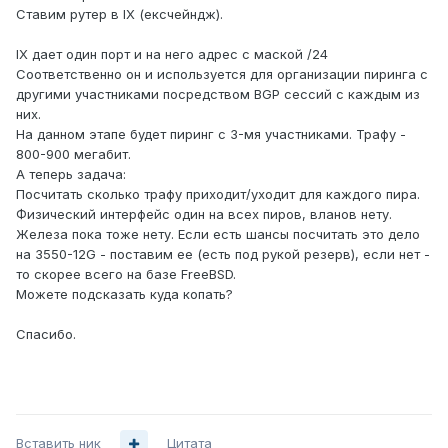
Ставим рутер в IX (ексчейндж).
IX дает один порт и на него адрес с маской /24
Соответственно он и используется для организации пиринга с
другими участниками посредством BGP сессий c каждым из
них.
На данном этапе будет пиринг с 3-мя участниками. Трафу -
800-900 мегабит.
А теперь задача:
Посчитать сколько трафу приходит/уходит для каждого пира.
Физический интерфейс один на всех пиров, вланов нету.
Железа пока тоже нету. Если есть шансы посчитать это дело
на 3550-12G - поставим ее (есть под рукой резерв), если нет -
то скорее всего на базе FreeBSD.
Можете подсказать куда копать?
Спасибо.
Вставить ник
Цитата