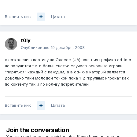
Вставить ник
Цитата
t0ly
Опубликовано
19 декабря, 2008
к сожалению картину по Одессе (UA) понят из графика od-ix-а
не получится т.к. в большенстве случаев основные игроки
"пиряться" каждый с каждым, а в od-ix-е каторый является
довольно таки молодой точкой пока 1-2 "крупных игрока" как
по контенту так и по кол-ву потребителей.
Вставить ник
Цитата
Join the conversation
You can post now and register later. If you have an account,