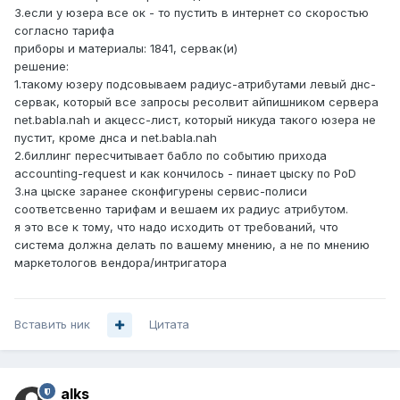
3.если у юзера все ок - то пустить в интернет со скоростью
согласно тарифа
приборы и материалы: 1841, сервак(и)
решение:
1.такому юзеру подсовываем радиус-атрибутами левый днс-
сервак, который все запросы ресолвит айпишником сервера
net.babla.nah и акцесс-лист, который никуда такого юзера не
пустит, кроме днса и net.babla.nah
2.биллинг пересчитывает бабло по событию прихода
accounting-request и как кончилось - пинает цыску по PoD
3.на цыске заранее сконфигурены сервис-полиси
соответсвенно тарифам и вешаем их радиус атрибутом.
я это все к тому, что надо исходить от требований, что
система должна делать по вашему мнению, а не по мнению
маркетологов вендора/интригатора
Вставить ник
Цитата
alks