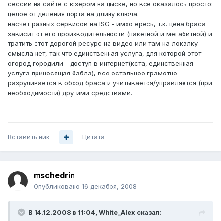
сессии на сайте с юзером на цыске, но все оказалось просто:
целое от деления порта на длину ключа.
насчет разных сервисов на ISG - имхо ересь, т.к. цена браса
зависит от его производительности (пакетной и мегабитной) и
тратить этот дорогой ресурс на видео или там на локалку
смысла нет, так что единственная услуга, для которой этот
огород городили - доступ в интернет(кста, единственная
услуга приносящая бабла), все остальное грамотно
разруливается в обход браса и учитывается/управляется (при
необходимости) другими средствами.
Вставить ник
Цитата
mschedrin
Опубликовано
16 декабря, 2008
В 14.12.2008 в 11:04, White_Alex сказал: