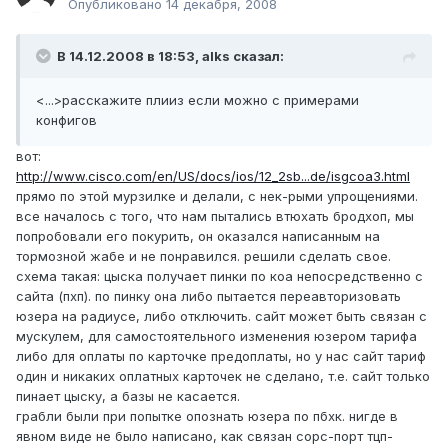
Опубликовано
14 декабря, 2008
В 14.12.2008 в 18:53, alks сказал:
<...>расскажите плииз если можно с примерами
конфигов
вот:
http://www.cisco.com/en/US/docs/ios/12_2sb...de/isgcoa3.html
прямо по этой мурзилке и делали, с нек-рыми упрощениями.
все началось с того, что нам пытались втюхать бродхоп, мы
попробовали его покурить, он оказался написанным на
тормозной жабе и не понравился. решили сделать свое.
схема такая: цыска получает пинки по коа непосредственно с
сайта (пхп). по пинку она либо пытается переавторизовать
юзера на радиусе, либо отключить. сайт может быть связан с
мускулем, для самостоятельного изменения юзером тарифа
либо для оплаты по карточке предоплаты, но у нас сайт тариф
один и никаких оплатных карточек не сделано, т.е. сайт только
пинает цыску, а базы не касается.
грабли были при попытке опознать юзера по пбхк. нигде в
явном виде не было написано, как связан сорс-порт тцп-