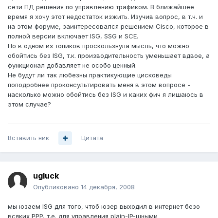
сети ПД решения по управлению трафиком. В ближайшее
время я хочу этот недостаток изжить. Изучив вопрос, в т.ч. и
на этом форуме, заинтересовался решением Cisco, которое в
полной версии включает ISG, SSG и SCE.
Но в одном из топиков проскользнула мысль, что можно
обойтись без ISG, т.к. производительность уменьшает вдвое, а
функционал добавляет не особо ценный.
Не будут ли так любезны практикующие цисковеды
поподробнее проконсультировать меня в этом вопросе -
насколько можно обойтись без ISG и каких фич я лишаюсь в
этом случае?
Вставить ник
Цитата
ugluck
Опубликовано
14 декабря, 2008
мы юзаем ISG для того, чтоб юзер выходил в интернет безо
всяких PPP, т.е. для управления plain-IP-шными