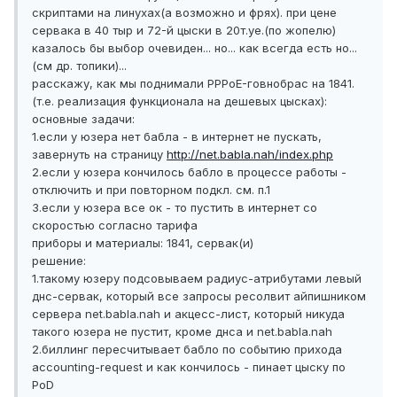
скриптами на линухах(а возможно и фрях). при цене
сервака в 40 тыр и 72-й цыски в 20т.уе.(по жопелю)
казалось бы выбор очевиден... но... как всегда есть но...
(см др. топики)...
расскажу, как мы поднимали PPPoE-говнобрас на 1841.
(т.е. реализация функционала на дешевых цысках):
основные задачи:
1.если у юзера нет бабла - в интернет не пускать,
завернуть на страницу
http://net.babla.nah/index.php
2.если у юзера кончилось бабло в процессе работы -
отключить и при повторном подкл. см. п.1
3.если у юзера все ок - то пустить в интернет со
скоростью согласно тарифа
приборы и материалы: 1841, сервак(и)
решение:
1.такому юзеру подсовываем радиус-атрибутами левый
днс-сервак, который все запросы ресолвит айпишником
сервера net.babla.nah и акцесс-лист, который никуда
такого юзера не пустит, кроме днса и net.babla.nah
2.биллинг пересчитывает бабло по событию прихода
accounting-request и как кончилось - пинает цыску по
PoD