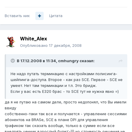
Вставить ник
Цитата
White_Alex
Опубликовано
17 декабря, 2008
В 17.12.2008 в 11:34, cmhungry сказал:
Не надо путать терминацию с настройками полисинга-
шейпинга-доступа. Второе - как раз SCE. Первое - SCE не
умеет. Нет там терминации и т.п. Это бридж.
Если у вас есть Е320 брас - то SCE тут не нужна явно =)
да я не путаю на самом деле, просто недопонял, что Вы имели
ввиду
собственно-таки так все и получается - управление сессиями
абонентов на BRASе, SCE в плане DPI для управления
трафиком так сказать вообще, только в сумме если все
внедрять ценник взрослый будет:-))) но стоимость решения не