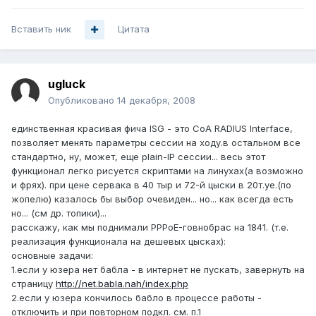
Вставить ник
Цитата
ugluck
Опубликовано
14 декабря, 2008
единственная красивая фича ISG - это CoA RADIUS Interface,
позволяет менять параметры сессии на ходу.в остальном все
стандартно, ну, может, еще plain-IP сессии... весь этот
функционал легко рисуется скриптами на линухах(а возможно
и фрях). при цене сервака в 40 тыр и 72-й цыски в 20т.уе.(по
жопелю) казалось бы выбор очевиден... но... как всегда есть
но... (см др. топики)...
расскажу, как мы поднимали PPPoE-говнобрас на 1841. (т.е.
реализация функционала на дешевых цысках):
основные задачи:
1.если у юзера нет бабла - в интернет не пускать, завернуть на
страницу
http://net.babla.nah/index.php
2.если у юзера кончилось бабло в процессе работы -
отключить и при повторном подкл. см. п.1