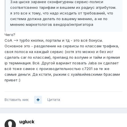
3.на цыске заранее сконфигурены сервис-полиси
соответсвенно тарифам и вешаем их радиус атрибутом.
я это все к тому, что надо исходить от требований, что
система должна делать по вашему мнению, а не по
мнению маркетологов вендора/интригатора
Чего?
СоA --> турбо кнопки, порталы и тд - это всё бонусы.
Основное это - разделение на сервисы по классам трафика,
своя полоса на каждый сервис (хотя это можно и без исг
сделать car по классам), препаид по волуме и тайм и прямая
ip терминация. Всё. Другой вариант позвать Jaba он сделает
всё тоже самое с производительностью c7201 за те же
самые деньги. Да кстати, рыжим с хуайвийевскими брасами
привет :)
Вставить ник
Цитата
ugluck