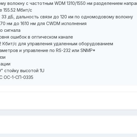
му волокну с частотным WDM 1310/1550 нм разделением напра
 155.52 Мбит/с
33 дБ, дальность связи до 120 км по одномодовому волокну
270 нм до 1610 нм для CWDM исполнения
о сигнала
вня ошибок в оптическом канале
5.2 Кбит/с для управления удаленным оборудованием
аметров и управление по RS-232 или SNMP*
язи
тации
9" стойку высотой 1U
С ОС-1-СП-0335