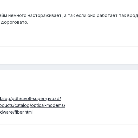
йм немного настораживает, а так если оно работает так вроде 
у дороговато.
atalog/pdh/cvolt-super-gvozd/
roducts/catalog/optical-modems/
dware/fiber.html