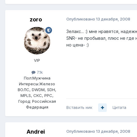
zoro
Опубликовано
13 декабря, 2008
Зелакс... :) мне нравятся, надежн
SNR- не пробывал, плюс не где н
но цена- :)
VIP
7.1k
Пол:
Мужчина
Интересы:
Железо
ВОЛС, DWDM, SDH,
MPLS, СКС, РРС,
Город:
Российская
Федерация
Вставить ник
Цитата
Andrei
Опубликовано
13 декабря, 2008