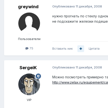
greywind
Опубликовано
11 декабря, 2008
нужно прогнать по стеклу одномо
не подскажите железки подешев
Пользователи
75
Вставить ник
Цитата
SergeiK
Опубликовано
11 декабря, 2008
Можно посмотреть примерно так
http://www.zelax.ru/equipement/ca
VIP