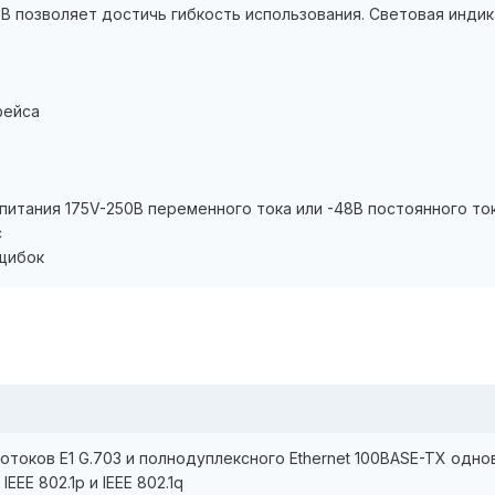
0В позволяет достичь гибкость использования. Световая инди
фейса
 питания 175V-250В переменного тока или -48В постоянного то
с
щибок
отоков E1 G.703 и полнодуплексного Ethernet 100BASE-TX одн
EE 802.1p и IEEE 802.1q