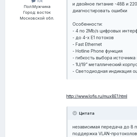
10k
и двойное питание -48В и 22
Пол:
Мужчина
диагностировать ошибки
Город:
восток
Московской обл.
Особенности:
- 4 по 2Mb/s цифровых интер
- до 4-х E1 потоков
- Fast Ethernet
- Hotline Phone функция
- гибкость выбора источника
- 1U/19” металлический корпу
- Светодиодная индикация о
http://www.lofis.ru/mux8E1.html
Цитата
независимая передача до 8 п
поддержка VLAN-протоколов IE