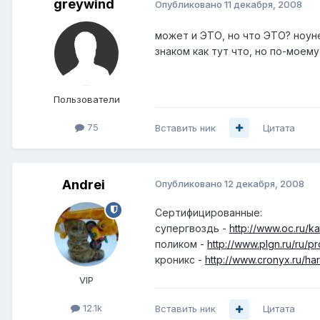
greywind
Опубликовано
11 декабря, 2008
может и ЭТО, но что ЭТО? ноуне
знаком как тут что, но по-моем
Пользователи
75
Вставить ник
Цитата
Andrei
Опубликовано
12 декабря, 2008
Сертифицированные:
супергвоздь -
http://www.oc.ru/k
поликом -
http://www.plgn.ru/ru/p
кроникс -
http://www.cronyx.ru/har
VIP
12.1k
Вставить ник
Цитата