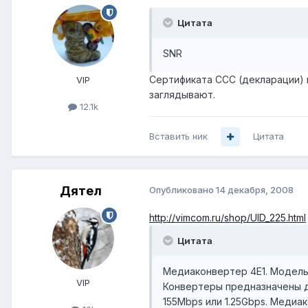
Цитата
SNR
Сертификата ССС (декларации) н
VIP
заглядывают.
12.1k
Вставить ник
Цитата
Дятел
Опубликовано
14 декабря, 2008
http://vimcom.ru/shop/UID_225.html
Цитата
Медиаконвертер 4E1. Модель
VIP
Конвертеры предназначены д
155Mbps или 1.25Gbps. Медиа