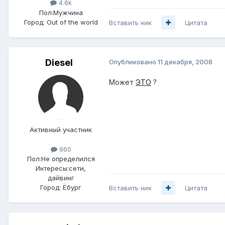
4.6k
Пол:
Мужчина
Город:
Out of the world
Вставить ник
Цитата
Diesel
Опубликовано
11 декабря, 2008
Может
ЭТО
?
Активный участник
960
Пол:
Не определился
Интересы:
сети,
дайвинг
Город:
Ёбург
Вставить ник
Цитата