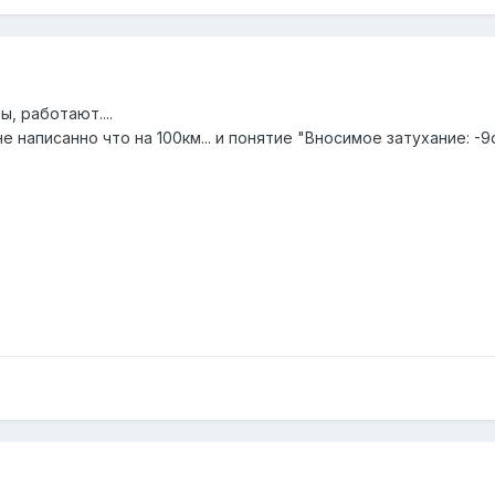
ы, работают....
е написанно что на 100км... и понятие "Вносимое затухание: -