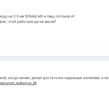
ду на 2-5 км 100mbit eth и пару потоков е1
ле, чтоб работали да не висли?
ой, когда зелакс делал достаточно надежные железяки, и не 
talog/opt_mult/prod_28