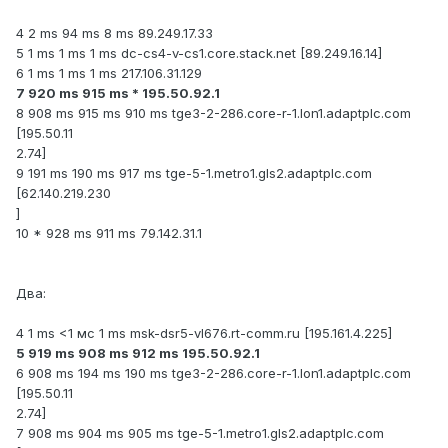
4 2 ms 94 ms 8 ms 89.249.17.33
5 1 ms 1 ms 1 ms dc-cs4-v-cs1.core.stack.net [89.249.16.14]
6 1 ms 1 ms 1 ms 217.106.31.129
7 920 ms 915 ms * 195.50.92.1
8 908 ms 915 ms 910 ms tge3-2-286.core-r-1.lon1.adaptplc.com
[195.50.11
2.74]
9 191 ms 190 ms 917 ms tge-5-1.metro1.gls2.adaptplc.com
[62.140.219.230
]
10 * 928 ms 911 ms 79.142.31.1
Два:
4 1 ms <1 мс 1 ms msk-dsr5-vl676.rt-comm.ru [195.161.4.225]
5 919 ms 908 ms 912 ms 195.50.92.1
6 908 ms 194 ms 190 ms tge3-2-286.core-r-1.lon1.adaptplc.com
[195.50.11
2.74]
7 908 ms 904 ms 905 ms tge-5-1.metro1.gls2.adaptplc.com