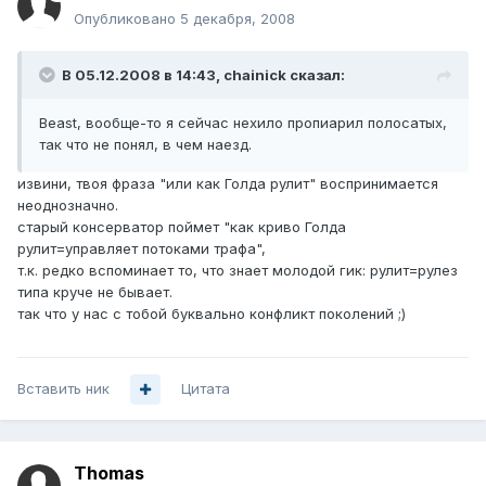
Опубликовано
5 декабря, 2008
В 05.12.2008 в 14:43, chainick сказал:
Beast, вообще-то я сейчас нехило пропиарил полосатых,
так что не понял, в чем наезд.
извини, твоя фраза "или как Голда рулит" воспринимается
неоднозначно.
старый консерватор поймет "как криво Голда
рулит=управляет потоками трафа",
т.к. редко вспоминает то, что знает молодой гик: рулит=рулез
типа круче не бывает.
так что у нас с тобой буквально конфликт поколений ;)
Вставить ник
Цитата
Thomas