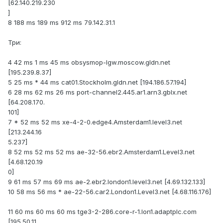
[62.140.219.230
]
8 188 ms 189 ms 912 ms 79.142.31.1
Три:
4 42 ms 1 ms 45 ms obsysmop-lgw.moscow.gldn.net
[195.239.8.37]
5 25 ms * 44 ms cat01.Stockholm.gldn.net [194.186.57.194]
6 28 ms 62 ms 26 ms port-channel2.445.ar1.arn3.gblx.net
[64.208.170.
101]
7 * 52 ms 52 ms xe-4-2-0.edge4.Amsterdam1.level3.net
[213.244.16
5.237]
8 52 ms 52 ms 52 ms ae-32-56.ebr2.Amsterdam1.Level3.net
[4.68.120.19
0]
9 61 ms 57 ms 69 ms ae-2.ebr2.london1.level3.net [4.69.132.133]
10 58 ms 56 ms * ae-22-56.car2.London1.Level3.net [4.68.116.176]
11 60 ms 60 ms 60 ms tge3-2-286.core-r-1.lon1.adaptplc.com
[195.50.11