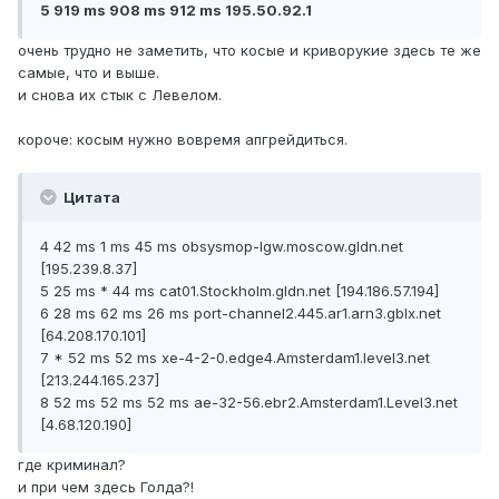
5 919 ms 908 ms 912 ms 195.50.92.1
очень трудно не заметить, что косые и криворукие здесь те же
самые, что и выше.
и снова их стык с Левелом.
короче: косым нужно вовремя апгрейдиться.
Цитата
4 42 ms 1 ms 45 ms obsysmop-lgw.moscow.gldn.net
[195.239.8.37]
5 25 ms * 44 ms cat01.Stockholm.gldn.net [194.186.57.194]
6 28 ms 62 ms 26 ms port-channel2.445.ar1.arn3.gblx.net
[64.208.170.101]
7 * 52 ms 52 ms xe-4-2-0.edge4.Amsterdam1.level3.net
[213.244.165.237]
8 52 ms 52 ms 52 ms ae-32-56.ebr2.Amsterdam1.Level3.net
[4.68.120.190]
где криминал?
и при чем здесь Голда?!