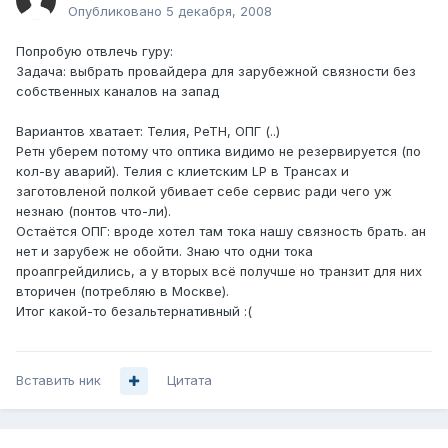
Опубликовано
5 декабря, 2008
Попробую отвлечь гуру:
Задача: выбрать провайдера для зарубежной связности без
собственных каналов на запад
Вариантов хватает: Телия, РеТН, ОПГ (..)
Ретн уберем потому что оптика видимо не резервируется (по
кол-ву аварий). Телия с клиетским LP в Трансах и
заготовленой полкой убивает себе сервис ради чего уж
незнаю (понтов что-ли).
Остаётся ОПГ: вроде хотел там тока нашу связность брать. ан
нет и зарубеж не обойти. Знаю что одни тока
проапгрейдились, а у вторых всё получше но транзит для них
вторичен (потребляю в Москве).
Итог какой-то безальтернативный :(
Вставить ник
Цитата