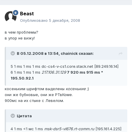
Beast
Опубликовано
5 декабря, 2008
в чем проблемы?
в упор не вижу!
В 05.12.2008 в 13:54, chainick сказал:
5 1 ms 1 ms 1 ms dc-cs4-v-cs1.core.stack.net [89.249.16.14]
6 1 ms 1 ms 1 ms
217.106.31.129
7 920 ms 915 ms *
195.50.92.1
косеньким шрифтом выделены
косенькие
;)
они же бубновые, они же РТвКоме.
900мс на их стыке с Левелом.
Цитата
4 1 ms <1 мс 1 ms
msk-dsr5-vl676.rt-comm.ru
[195.161.4.225]