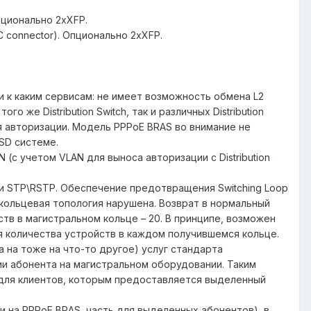
пционально 2xXFP.
C connector). Опционально 2xXFP.
и к каким сервисам: не имеет возможность обмена L2
 же Distribution Switch, так и различных Distribution
для авторизации. Модель PPPoE BRAS во внимание не
BSD системе.
с учетом VLAN для выноса авторизации с Distribution
ии STP\RSTP. Обеспечение предотвращения Switching Loop
кольцевая топология нарушена. Возврат в нормальный
тв в магистральном кольце – 20. В принципе, возможен
я количества устройств в каждом получившемся кольце.
 на тоже на что-то другое) услуг стандарта
ции абонента на магистральном оборудовании. Таким
для клиентов, которым предоставляется выделенный
и на PPPoE BRAS, часть для выделенных абонентов), в