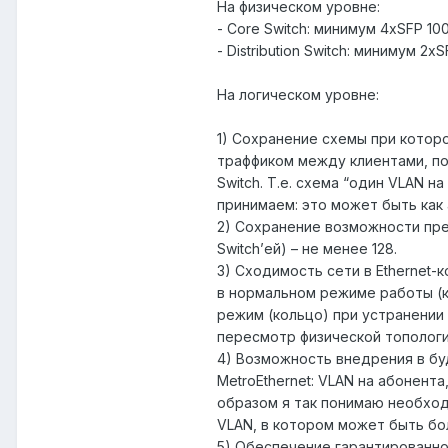
На физическом уровне:
- Core Switch: минимум 4xSFP 1
- Distribution Switch: минимум 
На логическом уровне:
1) Сохранение схемы при котор
траффиком между клиентами, подк
Switch. Т.е. схема “один VLAN н
принимаем: это может быть как 
2) Сохранение возможности пред
Switch’ей) – не менее 128.
3) Сходимость сети в Ethernet
в нормальном режиме работы (к
режим (кольцо) при устранении
пересмотр физической топологи
4) Возможность внедрения в бу
MetroEthernet: VLAN на абонент
образом я так понимаю необхо
VLAN, в котором может быть бо
5) Обеспечение гарантированно