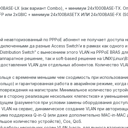
000BASE-LX (как вариант Combo), + минимум 24х1000BASE-TX. О
2хSFP или 2xGBIC + минимум 24x100BASETX ИЛИ 24x100BASE-FX (S
ой неавторизованный по PPPoE абонент не получает доступа н
люченными да разные Access Switch’и в рамках как одного и того
а Distribution Switch” с вынесением этого VLAN на PPPoE BRAS 
аппаратное решение, так и soft-based решение на UNIX\Linux\
оставления VLAN для отдельных абонентов. Количество VLAN (
-кольце c временем меньшим чем сходимость при использован
ольцо) и гарантированная работа в аварийном режиме, когда 
 повреждения на магистрали. Минимальное количество устройс
и в сторону реализации нескольких «лепестков» и уменьшени
дущем (разумеется при условии замены оборудования доступа
а, VLAN на сервис, динамическое создание VLAN при авториза
дима поддержка Q-in-Q (или даже дополнительно MAC-in-MAC 
льшое количество устройств), Cos, QoS.
й работы нескольких сотен VLAN (часть для выноса вторизаци