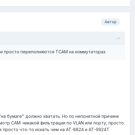
Автор
ети просто переполняются TCAM на коммутаторах
 "на бумаге" должно хватать. Но по непонятной причине
отр CAM: никакой фильтрации по VLAN или порту, просто
е просто что-то искать чем на АТ-8824 и АТ-9924Т