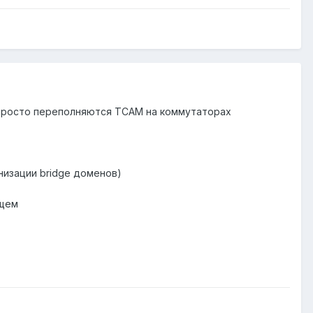
 просто переполняются TCAM на коммутаторах
низации bridge доменов)
ущем