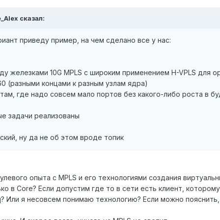
_Alex сказал:
риант приведу пример, на чем сделано все у нас:
ежду железками 10G MPLS с широким применением H-VPLS для о
3560 (разными концами к разным узлам ядра)
10 там, где надо совсем мало портов без какого-либо роста в 
ые задачи реализованы
ский, ну да не об этом вроде топик
улевого опыта с MPLS и его технологиями создания виртуальн
ко в Core? Если допустим где то в сети есть клиент, котором
q? Или я несовсем понимаю технологию? Если можно пояснить, 