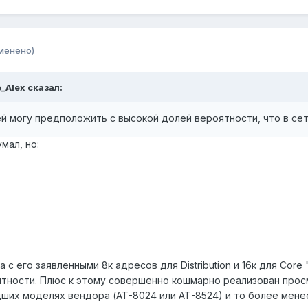
менено)
_Alex сказал:
ей могу предположить с высокой долей вероятности, что в с
мал, но:
 с его заявленными 8к адресов для Distribution и 16к для Core
ности. Плюс к этому совершенно кошмарно реализован просм
дших моделях вендора (АТ-8024 или АТ-8524) и то более мене