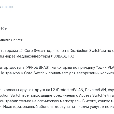
менено)
десь
авлена ниже.
торами L2. Core Switch подключен к Distribution Switch’ам по о
h’ам через медиаконвертеры (100BASE-FX).
тор доступа (PPPoE BRAS), на который по принципу “один VLAN 
1q транком к Core Switch и принимает для авторизации количес
лированы друг от друга на L2 (ProtectedVLAN, PrivateVLAN, 
stribution Switch все приходящие соединения с Access Switch’ей
шен трафик только на оптическую магистраль. В итоге, конкре
. Неавторизованный абонент доступа ни к каким услугам не и