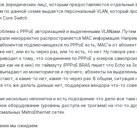
ов (юридических лиц), которым предоставляются отдельные 
 по данной схеме выдается персональный VLAN, который прох
 и Core Switch.
облема с PPPoE авторизацией и выделенными VLANами. Путем 
али некорректно распространяется MAC информация. Например,
от абонентов подлкючающихся по PPPoE есть, MAC'и от абонен
уже нет, или есть через раз, или то есть, то нет. Ну говоря уже 
приводит к тому, что соединения по PPPoE у юзеров самопрои
де как не в них) по таймауту (PPPoE BRAS пишет что Echo за 
 выпадают из мониторингов и прочего, абоненты на выделенны
отают, а какие-то нет, какие-то через раз. В общем, ситуаци
я что же делать дальше нет, поддержка вендора что-то совет
ция несколько непонятна и есть подозрение что дело все таки 
ое оборудование (уровень доступа не трогаем) на что-то дру
рмальных MetroEthernet сетях.
ания мы ожидаем: