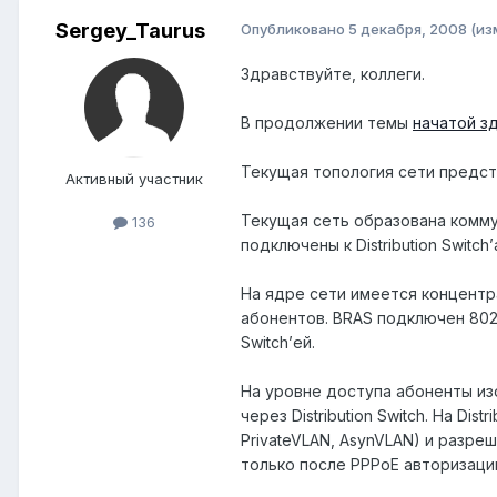
Sergey_Taurus
Опубликовано
5 декабря, 2008
(из
Здравствуйте, коллеги.
В продолжении темы
начатой з
Текущая топология сети предст
Активный участник
Текущая сеть образована коммута
136
подключены к Distribution Switc
На ядре сети имеется концентра
абонентов. BRAS подключен 802.
Switch’ей.
На уровне доступа абоненты изо
через Distribution Switch. На Di
PrivateVLAN, AsynVLAN) и разре
только после PPPoE авторизации