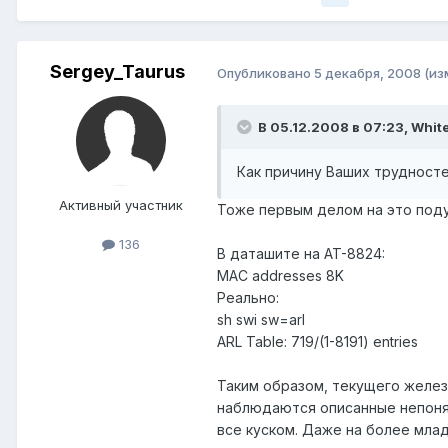
Sergey_Taurus
Опубликовано
5 декабря, 2008
(из
В 05.12.2008 в 07:23, White
Как причину Ваших трудност
Активный участник
Тоже первым делом на это поду
136
В даташите на AT-8824:
MAC addresses 8K
Реально:
sh swi sw=arl
ARL Table: 719/(1-8191) entries
Таким образом, текущего железа
наблюдаются описанные непонят
все куском. Даже на более мла