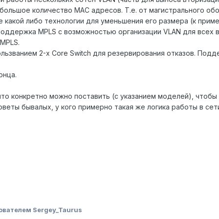
большое количество MAC адресов. Т.е. от магистрального об
е какой либо технологии для уменьшения его размера (к прим
Поддержка MPLS с возможностью организации VLAN для всех 
 MPLS.
ользванием 2-x Core Switch для резервирования отказов. Под
онца.
то конкретно можно поставить (с указанием моделей), чтобы в
веты бывалых, у кого примерно такая же логика работы в сети
ователем Sergey_Taurus