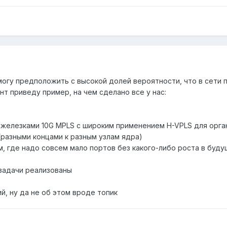
могу предположить с высокой долей вероятности, что в сети
нт приведу пример, на чем сделано все у нас:
у железками 10G MPLS с широким применением H-VPLS для орга
0 (разными концами к разным узлам ядра)
там, где надо совсем мало портов без какого-либо роста в буд
задачи реализованы
ий, ну да не об этом вроде топик