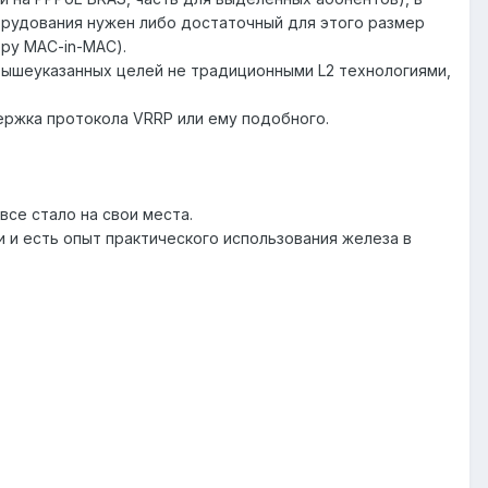
орудования нужен либо достаточный для этого размер
еру MAC-in-MAC).
вышеуказанных целей не традиционными L2 технологиями,
держка протокола VRRP или ему подобного.
се стало на свои места.
 и есть опыт практического использования железа в