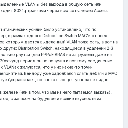
выделенные VLAN’ы без выхода в общую сеть или
одит 802.1q транками через всю сеть: через Access
титанических усилий было установлено, что по
 в рамках одного Distribution Switch MAC'и от всех
тов которым дается выделенный VLAN тоже есть, а вот на
о других Distribution Switch, находящиеся в удалении 2-3
звольно рвутся (два PPPoE BRAS не загружены даже на
3х20секунд период он не получил и поэтому соединение
х VLANах жалуются, что у них какие-то точки
я неприятная. Вендору уже задолбался слать дебаги и MAC
ует\спрашивает, но света в конце туннеля не видно.
в железе (или в том, что мы из него пытаемся выжать),
гое, с запасом на будущее и всякие вкусности из