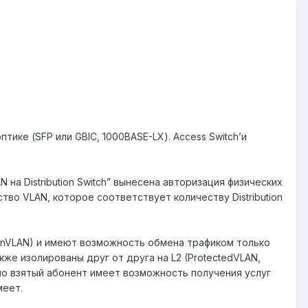
птике (SFP или GBIC, 1000BASE-LX). Access Switch’и
на Distribution Switch” вынесена авторизация физических
тво VLAN, которое соответствует количеству Distribution
AsynVLAN) и имеют возможность обмена трафиком только
 также изолированы друг от друга на L2 (ProtectedVLAN,
тно взятый абонент имеет возможность получения услуг
меет.