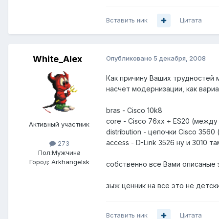
Вставить ник
Цитата
White_Alex
Опубликовано
5 декабря, 2008
Как причину Ваших трудностей 
насчет модернизации, как вариа
bras - Cisco 10k8
core - Cisco 76xx + ES20 (межд
Активный участник
distribution - цепочки Cisco 356
access - D-Link 3526 ну и 3010 
273
Пол:
Мужчина
Город:
Arkhangelsk
собственно все Вами описаные 
зыж ценник на все это не детск
Вставить ник
Цитата