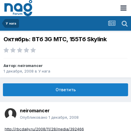
У нага
Октябрь: 8Тб 3G MTC, 155Тб Skylink
Автор:
neiromancer
1 декабря, 2008
в
У нага
Ответить
neiromancer
Опубликовано
1 декабря, 2008
http://rbcdaily.ru/2008/11/28/media/392466