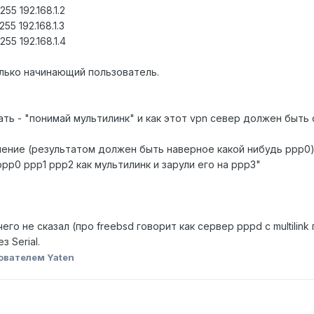
255 192.168.1.2
255 192.168.1.3
255 192.168.1.4
 только начинающий пользователь.
ать - "понимай мультилинк" и как этот vpn север должен быть 
инение (результатом должен быть наверное какой нибудь ppp0
 ppp0 ppp1 ppp2 как мультилинк и зарули его на ppp3"
ничего не сказал (про freebsd говорит как сервер pppd с multilink
 Serial.
ователем Yaten