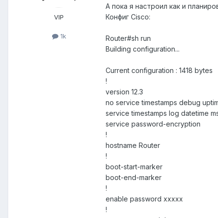
А пока я настроил как и планирова
Конфиг Cisco:
VIP
1k
Router#sh run
Building configuration...
Current configuration : 1418 bytes
!
version 12.3
no service timestamps debug upti
service timestamps log datetime m
service password-encryption
!
hostname Router
!
boot-start-marker
boot-end-marker
!
enable password xxxxx
!