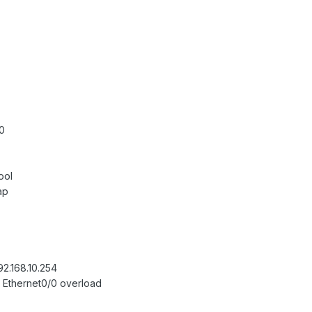
.0
ool
ap
92.168.10.254
ce Ethernet0/0 overload