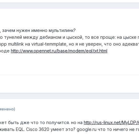
, зачем нужен именно мультилинк?
о тунелей между дебианом и цыской, то все проще: на цыске 
 multilink на virtual-temmplate, но я не уверен, что оно адекв
вроде
http://www.opennet.ru/base/modem/eql.txt.html
менено)
жет быть дже что то получится. но на
http://rus-linux.net/MyL
вать EQL. Cisco 3620 умеет это? google.ru что то ничего не г