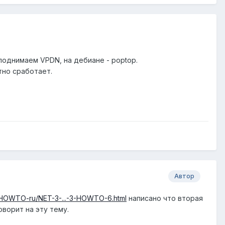
поднимаем VPDN, на дебиане - poptop.
атно сработает.
Автор
DP/HOWTO-ru/NET-3-...-3-HOWTO-6.html
написано что вторая
оворит на эту тему.