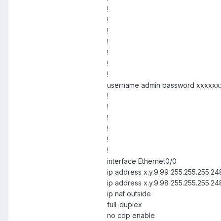
!
!
!
!
!
!
!
username admin password xxxxx
!
!
!
!
!
!
interface Ethernet0/0
ip address x.y.9.99 255.255.255.2
ip address x.y.9.98 255.255.255.24
ip nat outside
full-duplex
no cdp enable