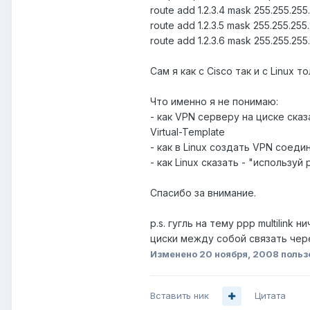
route add 1.2.3.4 mask 255.255.255.
route add 1.2.3.5 mask 255.255.255.
route add 1.2.3.6 mask 255.255.255.
Сам я как с Cisco так и с Linux
Что именно я не понимаю:
- как VPN серверу на циске сказ
Virtual-Template
- как в Linux создать VPN соед
- как Linux сказать - "используй
Спасибо за внимание.
p.s. гугль на тему ppp multilink 
циски между собой связать через
Изменено
20 ноября, 2008
польз
Вставить ник
Цитата