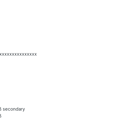
xxxxxxxxxxxxxxxx
48 secondary
8