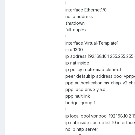
!
interface Ethernet1/0
no ip address
shutdown
full-duplex
!
interface Virtual-Template1
mtu 1300
ip address 192.168.10.1 255.255.255
ip nat inside
ip policy route-map clear-df
peer default ip address pool vpnp
ppp authentication ms-chap-v2 ch
ppp ipcp dns x.y.a.b
ppp multilink
bridge-group 1
!
ip local pool vpnpool 192.168.10.2 1
ip nat inside source list 10 interfa
no ip http server