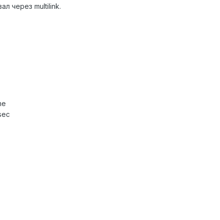
л через multilink.
me
sec