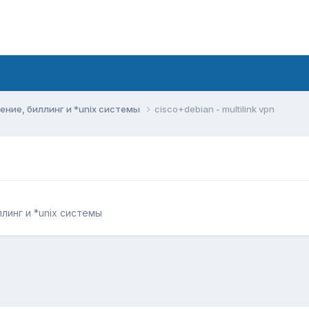
ние, биллинг и *unix системы
cisco+debian - multilink vpn
линг и *unix системы