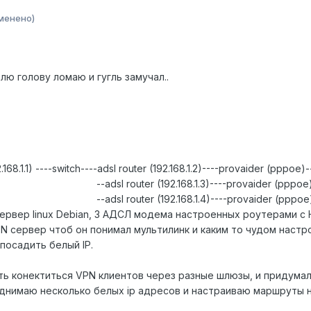
менено)
лю голову ломаю и гугль замучал..
168.1.1) ----switch----adsl router (192.168.1.2)----provaider (pppoe)-
--adsl router (192.168.1.3)----provaider (pppoe)
--adsl router (192.168.1.4)----provaider (pppoe
ервер linux Debian, 3 АДСЛ модема настроенных роутерами с Н
PN сервер чтоб он понимал мультилинк и каким то чудом настр
посадить белый IP.
ть конектиться VPN клиентов через разные шлюзы, и придумал
однимаю несколько белых ip адресов и настраиваю маршруты н