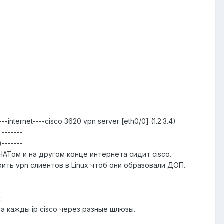
---internet----cisco 3620 vpn server [eth0/0] (1.2.3.4)
-------
)-------
АТом и на другом конце интернета сидит cisco.
оить vpn слиентов в Linux чтоб они образовали ДОП.
:
а кажды ip cisco через разные шлюзы.