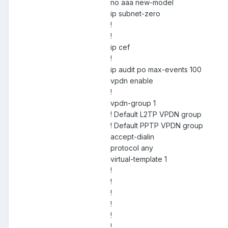
no aaa new-model
ip subnet-zero
!
!
ip cef
!
ip audit po max-events 100
vpdn enable
!
vpdn-group 1
! Default L2TP VPDN group
! Default PPTP VPDN group
accept-dialin
protocol any
virtual-template 1
!
!
!
!
!
!