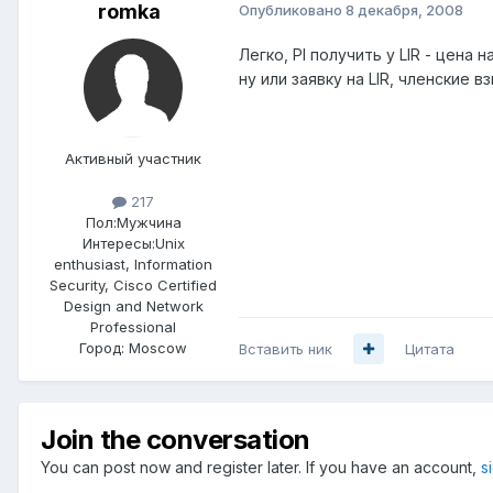
romka
Опубликовано
8 декабря, 2008
Легко, PI получить у LIR - цена н
ну или заявку на LIR, членские 
Активный участник
217
Пол:
Мужчина
Интересы:
Unix
enthusiast, Information
Security, Cisco Certified
Design and Network
Professional
Город:
Moscow
Вставить ник
Цитата
Join the conversation
You can post now and register later. If you have an account,
s