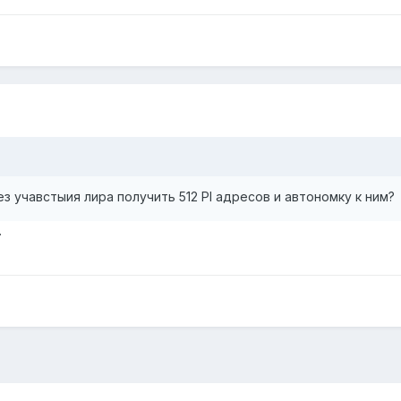
з учавстыия лира получить 512 PI адресов и автономку к ним?
.