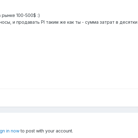
а рынке 100-500$ :)
взносы, и продавать PI таким же как ты - сумма затрат в десят
ign in now
to post with your account.