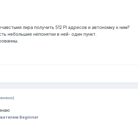
учавстыия лира получить 512 PI адресов и автономку к ним?
есть небольшие непонятки в ней- один пункт.
рованны.
менено)
 знаю
вателем Beginner