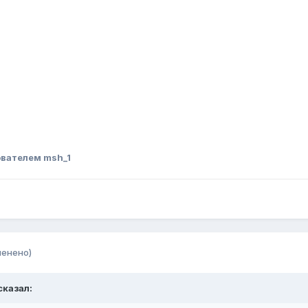
вателем msh_1
менено)
сказал: