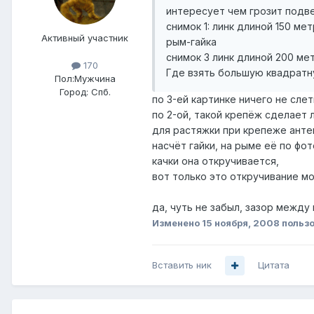
интересует чем грозит подв
снимок 1: линк длиной 150 ме
Активный участник
рым-гайка
снимок 3 линк длиной 200 ме
170
Где взять большую квадратну
Пол:
Мужчина
Город:
Спб.
по 3-ей картинке ничего не слет
по 2-ой, такой крепёж сделает 
для растяжки при крепеже антен
насчёт гайки, на рыме её по фо
качки она откручивается,
вот только это откручивание мо
да, чуть не забыл, зазор между
Изменено
15 ноября, 2008
польз
Вставить ник
Цитата