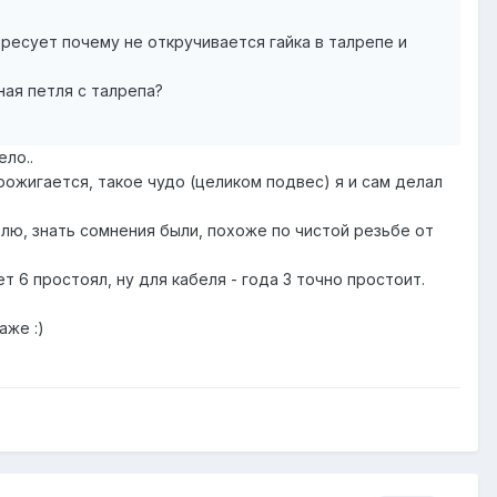
тересует почему не откручивается гайка в талрепе и
ная петля с талрепа?
ело..
прожигается, такое чудо (целиком подвес) я и сам делал
тлю, знать сомнения были, похоже по чистой резьбе от
 6 простоял, ну для кабеля - года 3 точно простоит.
аже :)