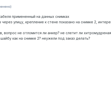
менено)
кабеля примененный на данных снимках
в через улицу, крепление к стене показано на снимке 2, интер
в, вопрос не отломится ли анкер? не слетит ли хитромудреная
шайбу как на снимке 2? неужели под заказ делать?