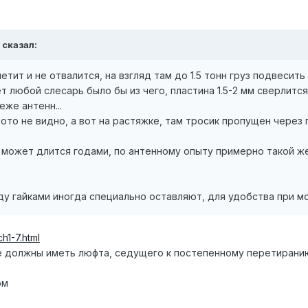
 сказал:
етит и не отвалится, на взгляд там до 1.5 тонн груз подвесить 
т любой слесарь было бы из чего, пластина 1.5-2 мм сверлится
же антенн...
 фото не видно, а вот на растяжке, там тросик пропущен через
 может длится годами, по антенному опыту примерно такой же 
жду гайками иногда специально оставляют, для удобства при мо
h1-7.html
 должны иметь люфта, седущего к постепенному перетиранию
ом