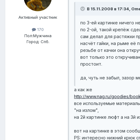
В 15.11.2008 в 17:34, Om
Активный участник
по 3-ей картинке ничего не
по 2-ой, такой крепёж сде
170
Пол:
Мужчина
сам делал для растяжки пр
Город:
Спб.
насчёт гайки, на рыме её 
резьбе от качки она откру
вот только это откручиван
простоит.
да, чуть не забыл, зазор 
а как же
http://www.nag.ru/goodies/book
все используемые материалы
"на излом",
на 2й картинке люфт а на 3й 
вот на картинке в этом сооб
PS: интересно нижний крюк с