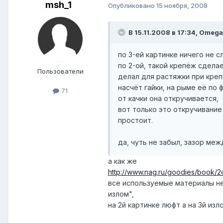
msh_1
Опубликовано
15 ноября, 2008
В 15.11.2008 в 17:34, Omega
по 3-ей картинке ничего не сл
по 2-ой, такой крепёж сделае
Пользователи
делал для растяжки при крепе
насчёт гайки, на рыме её по
71
от качки она откручивается,
вот только это откручивание
простоит.
да, чуть не забыл, зазор ме
а как же
http://www.nag.ru/goodies/book/2c
все используемые материалы не
излом",
на 2й картинке люфт а на 3й изл