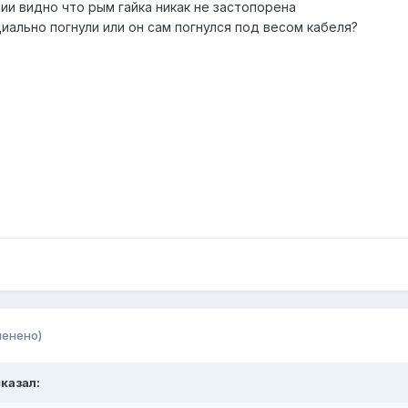
ии видно что рым гайка никак не застопорена
иально погнули или он сам погнулся под весом кабеля?
менено)
сказал: