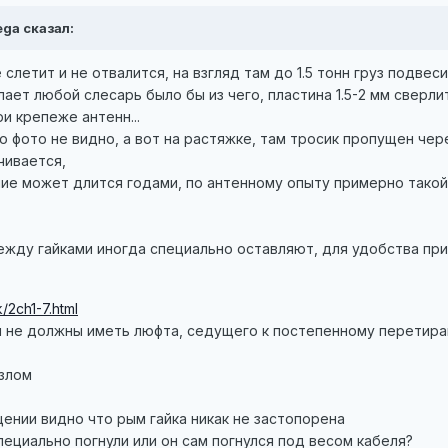
ega сказал:
 слетит и не отвалится, на взгляд там до 1.5 тонн груз подвеси
лает любой слесарь было бы из чего, пластина 1.5-2 мм сверли
и крепеже антенн...
по фото не видно, а вот на растяжке, там тросик пропущен че
чивается,
ие может длится годами, по антенному опыту примерно такой ж
между гайками иногда специально оставляют, для удобства при
/2ch1-7.html
 не должны иметь люфта, седущего к постепенному перетира
излом
щении видно что рым гайка никак не застопорена
пециально погнули или он сам погнулся под весом кабеля?