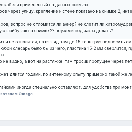
ес кабеля примененный на данных снимках
тров через улицу, крепление к стене показано на снимке 2, ин
тров, вопрос не отломится ли анкер? не слетит ли хитромудре
ю шайбу как на снимке 2? неужели под заказ делать?
ит и не отвалится, на взгляд там до 1.5 тонн груз подвесить см
любой слесарь было бы из чего, пластина 1.5-2 мм сверлится, 
н...
то не видно, а вот на растяжке, там тросик пропущен через пе
жет длится годами, по антенному опыту примерно такой же лет
 гайками иногда специально оставляют, для удобства при монт
ователем Omega