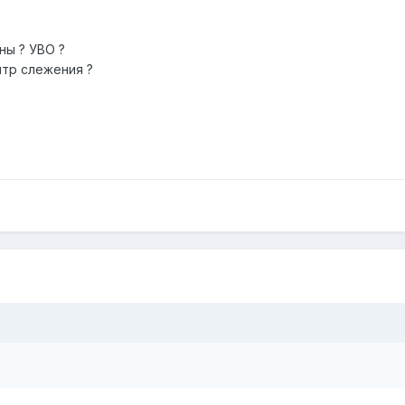
ны ? УВО ?
нтр слежения ?