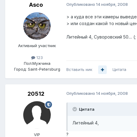
Asco
Опубликовано
14 ноября, 2008
> а куда все эти камеры выведе
> или создан какой то новый це
Литейный 4, Суворовский 50.... (;
Активный участник
123
Пол:
Мужчина
Город:
Saint-Petersburg
Вставить ник
Цитата
20512
Опубликовано
14 ноября, 2008
Цитата
Литейный 4,
?
VIP