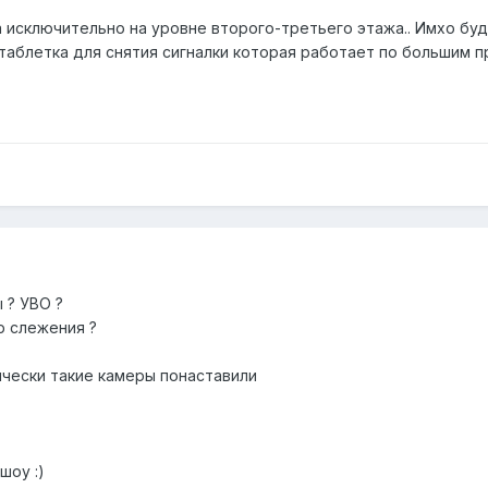
а исключительно на уровне второго-третьего этажа.. Имхо буд
блетка для снятия сигналки которая работает по большим пра
 ? УВО ?
р слежения ?
ически такие камеры понаставили
шоу :)