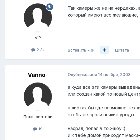
Так камеры же не на чердаках, 
который имеют все желающие, та
VIP
2.3k
Вставить ник
Цитата
Vanno
Опубликовано
14 ноября, 2008
а куда все эти камеры выведены
или создан какой то новый цент
в лифтах бы где возможно техн
чтобы не срали всякие уроды
Пользователи
насрал, попал в ток-шоу :)
19
и к тебе домой приходят маски-