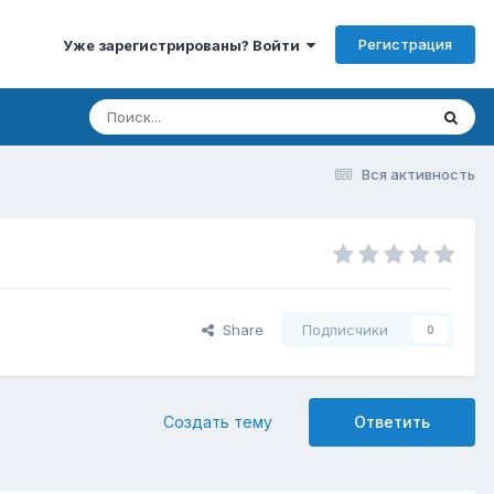
Регистрация
Уже зарегистрированы? Войти
Вся активность
Share
Подписчики
0
Создать тему
Ответить