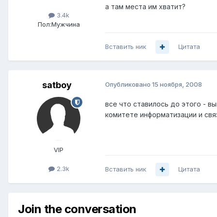
а там места им хватит?
3.4k
Пол:
Мужчина
Вставить ник
Цитата
satboy
Опубликовано
15 ноября, 2008
все что ставилось до этого - в
комитете информатизации и свя
VIP
2.3k
Вставить ник
Цитата
Join the conversation