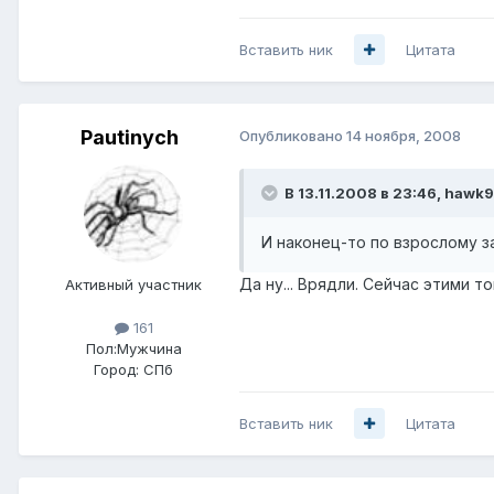
Вставить ник
Цитата
Pautinych
Опубликовано
14 ноября, 2008
В 13.11.2008 в 23:46, hawk
И наконец-то по взрослому 
Да ну... Врядли. Сейчас этими 
Активный участник
161
Пол:
Мужчина
Город:
СПб
Вставить ник
Цитата