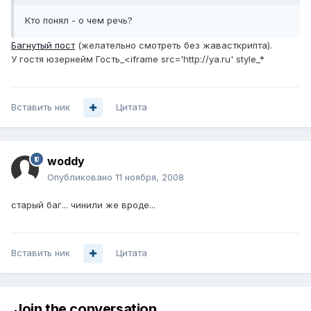
Кто понял - о чем речь?
Багнутый пост
(желательно смотреть без жавасткрипта).
У гостя юзернейм Гость_<iframe src='http://ya.ru' style_*
Вставить ник
Цитата
woddy
Опубликовано
11 ноября, 2008
старый баг... чинили же вроде...
Вставить ник
Цитата
Join the conversation