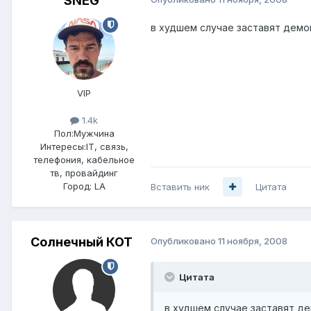
SNEG
в худшем случае заставят демо
VIP
1.4k
Пол:
Мужчина
Интересы:
IT, связь,
телефония, кабельное
тв, провайдинг
Город:
LA
Вставить ник
Цитата
Солнечный КОТ
Опубликовано
11 ноября, 2008
Цитата
в худшем случае заставят д