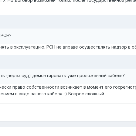
е ТУ. Но договор возможен только после государственной рег
 РСН?
нять в эксплуатацию. РСН не вправе осуществлять надзор в 
ть (через суд) демонтировать уже проложенный кабель?
чески право собственности возникает в момент его госрегис
нием в виде вашего кабеля. :) Вопрос сложный.