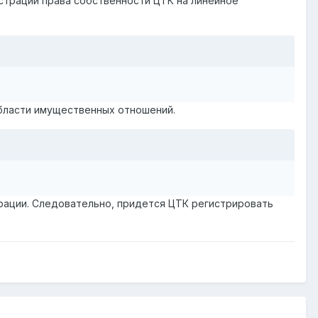
истрации права собственности ЦТК на линейное
области имущественных отношений.
трации. Следовательно, придется ЦТК регистрировать