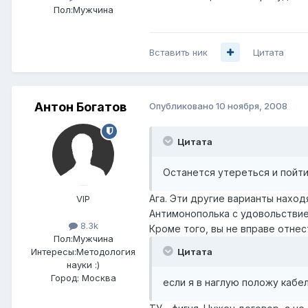
Пол:
Мужчина
Вставить ник
Цитата
Антон Богатов
Опубликовано
10 ноября, 2008
Цитата
Останется утереться и пойти
Ага. Эти другие варианты нахо
VIP
Антимонополька с удовольствие
8.3k
Кроме того, вы не вправе отнес
Пол:
Мужчина
Цитата
Интересы:
Методология
науки :)
Город:
Москва
если я в наглую положу кабел