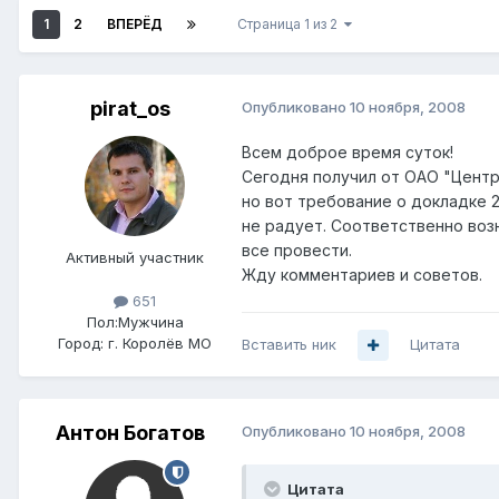
1
2
ВПЕРЁД
Страница 1 из 2
pirat_os
Опубликовано
10 ноября, 2008
Всем доброе время суток!
Сегодня получил от ОАО "Центр
но вот требование о докладке 
не радует. Соответственно воз
все провести.
Активный участник
Жду комментариев и советов.
651
Пол:
Мужчина
Город:
г. Королёв МО
Вставить ник
Цитата
Антон Богатов
Опубликовано
10 ноября, 2008
Цитата