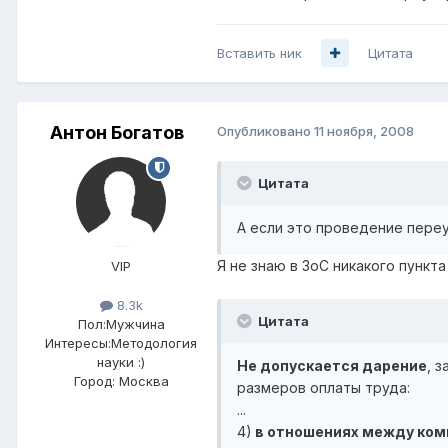
Вставить ник
Цитата
Антон Богатов
Опубликовано
11 ноября, 2008
Цитата
А если это проведение переу
Я не знаю в ЗоС никакого пункта 
VIP
8.3k
Цитата
Пол:
Мужчина
Интересы:
Методология
науки :)
Не допускается дарение
, 
Город:
Москва
размеров оплаты труда:
...
4)
в отношениях между ком