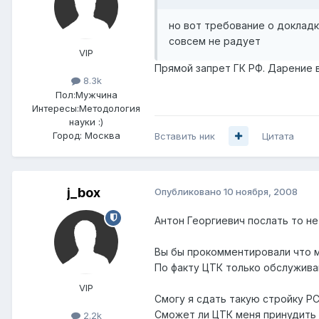
но вот требование о докладк
совсем не радует
VIP
Прямой запрет ГК РФ. Дарение 
8.3k
Пол:
Мужчина
Интересы:
Методология
науки :)
Город:
Москва
Вставить ник
Цитата
j_box
Опубликовано
10 ноября, 2008
Антон Георгиевич послать то не
Вы бы прокомментировали что мн
По факту ЦТК только обслужива
VIP
Смогу я сдать такую стройку Р
Сможет ли ЦТК меня принудить
2.2k