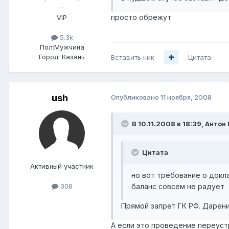
просто обрежут
VIP
5.3k
Пол:
Мужчина
Город:
Казань
Вставить ник
Цитата
ush
Опубликовано
11 ноября, 2008
В 10.11.2008 в 18:39, Антон
Цитата
Активный участник
но вот требование о докл
баланс совсем не радует
308
Прямой запрет ГК РФ. Дарен
А если это проведение переустр