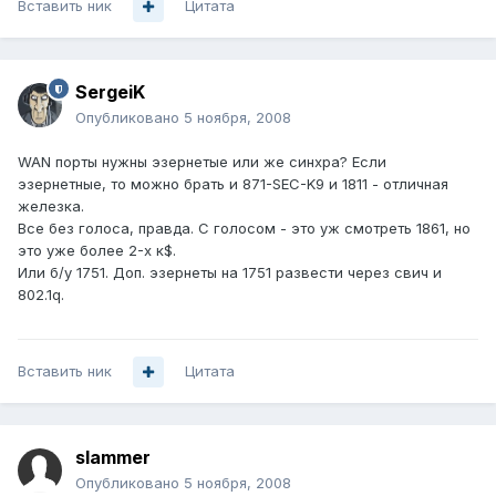
Вставить ник
Цитата
SergeiK
Опубликовано
5 ноября, 2008
WAN порты нужны эзернетые или же синхра? Если
эзернетные, то можно брать и 871-SEC-K9 и 1811 - отличная
железка.
Все без голоса, правда. С голосом - это уж смотреть 1861, но
это уже более 2-х к$.
Или б/у 1751. Доп. эзернеты на 1751 развести через свич и
802.1q.
Вставить ник
Цитата
slammer
Опубликовано
5 ноября, 2008