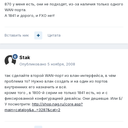
870 у меня есть, они не подходят, из-за наличия только одного
WAN-порта.
А 1841 и дорого, и FXO нет!
Вставить ник
Цитата
Stak
Опубликовано
5 ноября, 2008
так сделайте второй WAN-порт из влан-интерфейса, в чём
проблема то? Нужно влан создать и на один из портов
внутреннних его назначить и всё.
кроме того , в 1800-й серии не только 1841 есть, но и с
фиксированной конфигурацией девайсы. Они дешевше. Или Б/
У посмотрите:
http://shop.nag.ru/core.asp?
main=catalog&a...=3287&cat=2