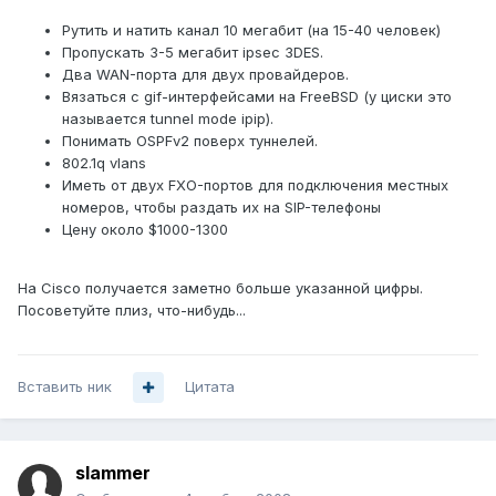
Рутить и натить канал 10 мегабит (на 15-40 человек)
Пропускать 3-5 мегабит ipsec 3DES.
Два WAN-порта для двух провайдеров.
Вязаться с gif-интерфейсами на FreeBSD (у циски это
называется tunnel mode ipip).
Понимать OSPFv2 поверх туннелей.
802.1q vlans
Иметь от двух FXO-портов для подключения местных
номеров, чтобы раздать их на SIP-телефоны
Цену около $1000-1300
На Cisco получается заметно больше указанной цифры.
Посоветуйте плиз, что-нибудь...
Вставить ник
Цитата
slammer