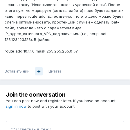
- снять галку "Использовать шлюз в удаленной сети". После
этого нужные маршруты (сеть на работе) надо будет задавать
явно, через route add. Естественно, что это дело можно будет
слегка оптимизировать, простейший случай - сделать .bat-
файл, ярлык на него с параметром вида
IP_адрес_активного_VPN_подключения. (т.е., script.bat
123.123.123.123). В файле:
route add 10.1.1.0 mask 255.255.255.0 %1
Вставить ник
Цитата
Join the conversation
You can post now and register later. If you have an account,
sign in now
to post with your account.
Ответить в тему...