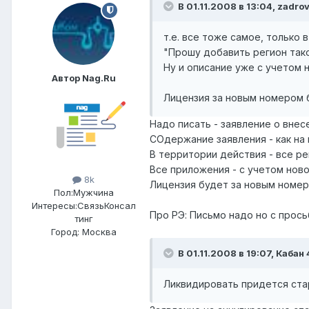
В 01.11.2008 в 13:04, zadro
т.е. все тоже самое, только в
"Прошу добавить регион так
Ну и описание уже с учетом 
Автор Nag.Ru
Лицензия за новым номером 
Надо писать - заявление о внес
СОдержание заявления - как на
В территории действия - все ре
Все приложения - с учетом ново
8k
Лицензия будет за новым номер
Пол:
Мужчина
Интересы:
СвязьКонсал
Про РЭ: Письмо надо но с прос
тинг
Город:
Москва
В 01.11.2008 в 19:07, Кабан
Ликвидировать придется ста