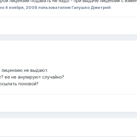
арой лицензии подавать не надо - при выдаче лицензий с изм
но
4 ноября, 2008
пользователем Галушко Дмитрий
 лицензию не выдают.
т? ее не анулируют случайно?
осылать поновой?