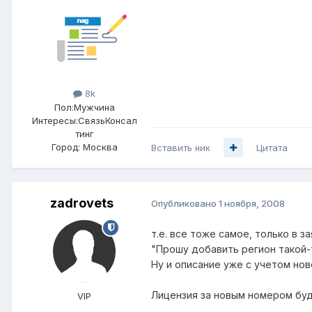
8k
Пол:
Мужчина
Интересы:
СвязьКонсал
тинг
Город:
Москва
Вставить ник
Цитата
zadrovets
Опубликовано
1 ноября, 2008
т.е. все тоже самое, только в з
"Прошу добавить регион такой-
Ну и описание уже с учетом нов
Лицензия за новым номером буд
VIP