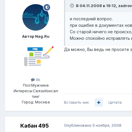
В 04.11.2008 в 19:12, zadro
и последний вопрос.
при ошибке в документах но
Со старой ничего не происхо
Автор Nag.Ru
Можно спокойно исправлять 
Да можно, Вы ведь не просите а
8k
Пол:
Мужчина
Интересы:
СвязьКонсал
тинг
Город:
Москва
Вставить ник
Цитата
Кабан 495
Опубликовано
5 ноября, 2008