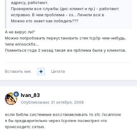
адресу, работают.
Проверяли все службы (днс-клиент и пр.) - работают
исправно. В чем проблема - хз... Лечили все в
Можно кто знает как победить???
А не вирус ли?
Можно попробовать переустановить стек tcp/ip чем-нибудь,
типа winsockfix....
Помниться года 2 назад такая же прблема была у клиентов.
Вставить ник
Цитата
Ivan_83
Опубликовано
31 октября, 2008
если библы системные восстанавливать то sfc /scannow
я бы предварительно через tcpview посмотрел что
происходитс сетью.