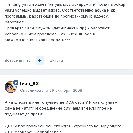
Т.е. ping ya.ru выдает "не удалось обнаружить", хотя nslookup
ya.ru успешно выдает адрес. Соответственно аська и др.
программы, работающие по прописанному ip адресу,
работают.
Проверяли все службы (днс-клиент и пр.) - работают
исправно. В чем проблема - хз... Лечили все в
Можно кто знает как победить???
Вставить ник
Цитата
Ivan_83
Опубликовано
29 октября, 2008
А на шлюзе в инет случаем не ИСА стоит? И она случаем
сама не натит? И соединение случаем впн или ппое не
подымает до прова?
ДНС у вас прописан вашего кд? Внутреннего кеширующего
ДНС сервера? Провайдера?