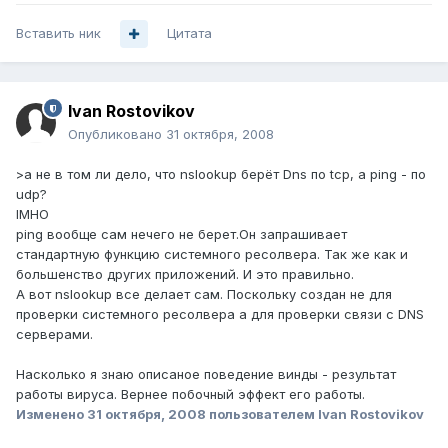
Вставить ник
Цитата
Ivan Rostovikov
Опубликовано
31 октября, 2008
>а не в том ли дело, что nslookup берёт Dns по tcp, а ping - по
udp?
IMHO
ping вообще сам нечего не берет.Он запрашивает
стандартную функцию системного ресолвера. Так же как и
большенство других приложений. И это правильно.
А вот nslookup все делает сам. Поскольку создан не для
проверки системного ресолвера а для проверки связи с DNS
серверами.
Насколько я знаю описаное поведение винды - результат
работы вируса. Вернее побочный эффект его работы.
Изменено
31 октября, 2008
пользователем Ivan Rostovikov