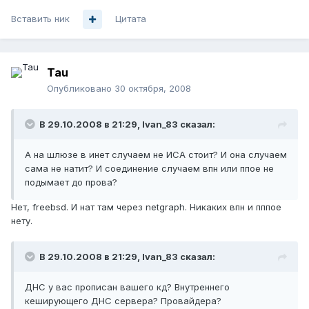
Вставить ник
Цитата
Tau
Опубликовано
30 октября, 2008
В 29.10.2008 в 21:29, Ivan_83 сказал:
А на шлюзе в инет случаем не ИСА стоит? И она случаем
сама не натит? И соединение случаем впн или ппое не
подымает до прова?
Нет, freebsd. И нат там через netgraph. Никаких впн и пппое
нету.
В 29.10.2008 в 21:29, Ivan_83 сказал:
ДНС у вас прописан вашего кд? Внутреннего
кеширующего ДНС сервера? Провайдера?