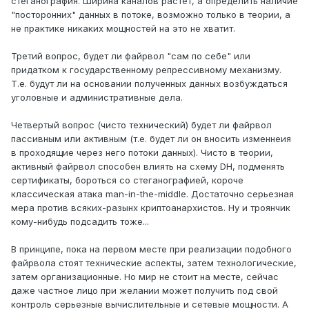
стеганография. Ширина каналов растет, а определить наличие
"посторонних" данных в потоке, возможно только в теории, а
не практике никаких мощностей на это не хватит.
Третий вопрос, будет ли файрвол "сам по себе" или
придатком к государственному репрессивному механизму.
Т.е. будут ли на основании полученных данных возбуждаться
уголовные и административные дела.
Четвертый вопрос (чисто технический) будет ли файрвол
пассивным или активным (т.е. будет ли он вносить изменнеия
в проходящие через него потоки данных). Чисто в теории,
активный файрвол способен влиять на схему DH, подменять
сертификаты, бороться со стеганографией, короче
классическая атака man-in-the-middle. Достаточно серьезная
мера против всяких-разынх криптоанархистов. Ну и троянчик
кому-нибудь подсадить тоже...
В принципе, пока на первом месте при реализации подобного
файрвола стоят технические аспекты, затем технологические,
затем организационные. Но мир не стоит на месте, сейчас
даже частное лицо при желании может получить под свой
контроль серьезные вычислительные и сетевые мощности. А