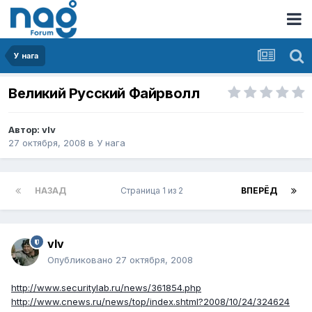
У нага
Великий Русский Файрволл
Автор:
vIv
27 октября, 2008
в
У нага
НАЗАД
Страница 1 из 2
ВПЕРЁД
vIv
Опубликовано
27 октября, 2008
http://www.securitylab.ru/news/361854.php
http://www.cnews.ru/news/top/index.shtml?2008/10/24/324624