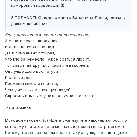
намеренная провокация (!).
Я ПОЛНОСТЬЮ поддерживаю Валентина Леонидовича в
данном начинании.
Беда, коль пироги начнет печи сапожник,
А сапоги тачать пирожник:
И дело не пойдет на лад,
Да и примечено стократ,
Что кто за ремесло чужое браться любит,
Тот завсегда других упрямей и вздорней;
Он лучше дело все погубит
И рад скорей
Посмешищем стать света,
Чем у честных и знающих людей
Спросить иль выслушать разумного совета.
(с) И. Крылов
Молодой человек! (с) Идите уже изучите наконец вопрос, по
которому считаете себя мегаэкспертом и гигастратегом :)
Потому что раз за разом несете такую чушь, что с ней даже