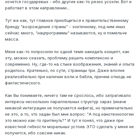
хочется государевых - ибо другие как-то резко усохли. Вот и
работает в этом направлении...
Тут же как, тут главное приобщиться к правительственному
бренду "возрождение страны" - зонтичному, под ним иных
сейчас много, "нацпрограммы" называются, ну и помельче
масса.
Меня как-то попросили по одной теме накидать концепт, как
эту, можно сказать, проблему решить комплексно и
современно. Ну, где-то на стыке воображения, знаний и опыта
родилось. Кратенько, по сути, страницы три. Даже вполне
реализабельно при наличии воли и бабла, причем отнюдь не
фантастического.
Как Вы понимаете, ничего там не срослось, ибо затрагивало
интересы нескольких параллельных структур зараз (иначе
никакой интеграции не получается нифига), но примечательно
не это, а то, что задан был мне вопрос: "А под нанотехнологии
это можно как-то притянуть?" И тут я понял, что даже при
известной гибкости моральных устоев ЭТО сделать у меня не
получится, ибо совсем никак.