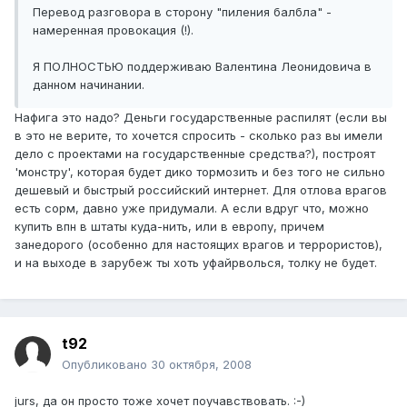
Перевод разговора в сторону "пиления балбла" -
намеренная провокация (!).
Я ПОЛНОСТЬЮ поддерживаю Валентина Леонидовича в
данном начинании.
Нафига это надо? Деньги государственные распилят (если вы
в это не верите, то хочется спросить - сколько раз вы имели
дело с проектами на государственные средства?), построят
'монстру', которая будет дико тормозить и без того не сильно
дешевый и быстрый российский интернет. Для отлова врагов
есть сорм, давно уже придумали. А если вдруг что, можно
купить впн в штаты куда-нить, или в европу, причем
занедорого (особенно для настоящих врагов и террористов),
и на выходе в зарубеж ты хоть уфайрволься, толку не будет.
t92
Опубликовано
30 октября, 2008
jurs, да он просто тоже хочет поучавствовать. :-)