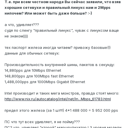
Т.е. при всем честном народе Вы сейчас заявили, что взяв
хорошие сетевухи и правильный линукс нам и 2Mpps
нипочем? Или может быть даже больше? :-)
а что, удивляет???
судя по сленгу "правильный линукс", чувак с линуксом ваще
не знаком))))
тех паспорт железа иногда читаем? привожу базовые(!)
данные для обычных сетевух:
Производительность внутренней шины, пакетов в секунду:
14,880pps для 10Mbps Ethernet
148,800pps для 100Mbps fast Ethernet
1,488,000pps для 1000Mbps Gigabit Ethernet
Intel производит и таких мега монстров, правда стоят много:
http://www.nix.ru/autocatalog/intel/net/In...Mbps_61783.html
предел этого железа (за 1 шт!!!) 4*1 488 000 = 5 952 000 pps
ПС что тут всех удивляет, я не пойму???
ПС2 что, удивляет "кторой" маршрутизатор L3 уровня модели