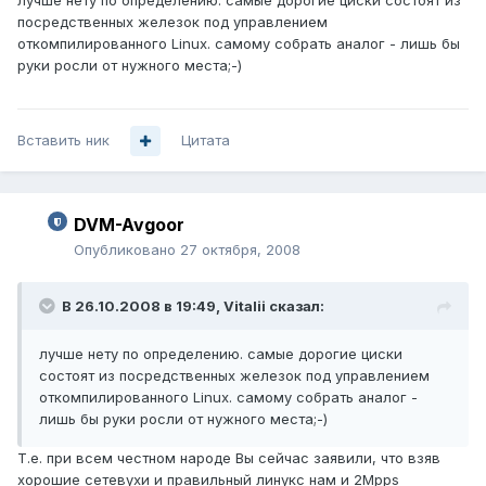
лучше нету по определению. самые дорогие циски состоят из
посредственных железок под управлением
откомпилированного Linux. самому собрать аналог - лишь бы
руки росли от нужного места;-)
Вставить ник
Цитата
DVM-Avgoor
Опубликовано
27 октября, 2008
В 26.10.2008 в 19:49, Vitalii сказал:
лучше нету по определению. самые дорогие циски
состоят из посредственных железок под управлением
откомпилированного Linux. самому собрать аналог -
лишь бы руки росли от нужного места;-)
Т.е. при всем честном народе Вы сейчас заявили, что взяв
хорошие сетевухи и правильный линукс нам и 2Mpps