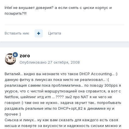
Intel не внушает доверия? а если снять с циски корпус и
позырить?!!!
Вставить ник
Цитата
zoro
Опубликовано
27 октября, 2008
Виталий... видно вы незнаете что такое DHCP Accounting... :)
данную фитчу в линуксах пока никто не реализовал... :(
реализация самим пока проблематична... по поводу 300pps я
укурсе, что с чистой маршрутизацией она справится, а вот с
Netflow, шейпинг итд итп ... ???? зы2 про NAT я не чего не
говорил :) там оно не нужно.. задача звучит так.. попробывать
раздавать реальные ипы по DHCP+opt_82 в динамике ну и
прочее :)
Сиьска и линух... ну как вам сказать для каждого есть своя
нисша и поверте за вкусности и надежность сиськи можно и