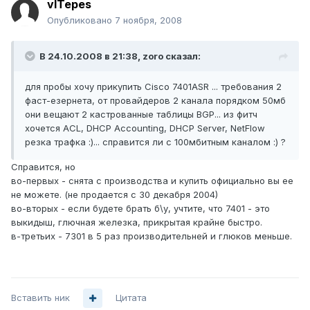
vlTepes
Опубликовано
7 ноября, 2008
В 24.10.2008 в 21:38, zoro сказал:
для пробы хочу прикупить Cisco 7401ASR ... требования 2
фаст-езернета, от провайдеров 2 канала порядком 50мб
они вещают 2 кастрованные таблицы BGP... из фитч
хочется ACL, DHCP Accounting, DHCP Server, NetFlow
резка трафка :)... справится ли с 100мбитным каналом :) ?
Справится, но
во-первых - снята с производства и купить официально вы ее
не можете. (не продается с 30 декабря 2004)
во-вторых - если будете брать б\у, учтите, что 7401 - это
выкидыш, глючная железка, прикрытая крайне быстро.
в-третьих - 7301 в 5 раз производительней и глюков меньше.
Вставить ник
Цитата