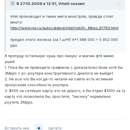
В 27.10.2008 в 12:51, Vitalii сказал:
Intel производит и таких мега монстров, правда стоят
много:
http://www.nix.ru/autocatalog/intel/net/In...Mbps_61783.html
предел этого железа (за 1 шт!!!) 4*1 488 000 = 5 952 000
pps
Я пропущу остальную чушь про линукс и магию фтп мимо
ушей.
1. Пока Вы не приведете графиков с доказательством хотя бы
3Mpps с pc-роутера конструктивного диалога не выйдет.
2. Не все что Вы когда-то читали на сайте есть истинная
пропускная способность роутера.
3. $500 за сетевую карту это не дорого, я бы отдал $1000 за ту
карту что позволила бы, простите, "писюку" нормально
роутить 2Mpps.
Вставить ник
Цитата