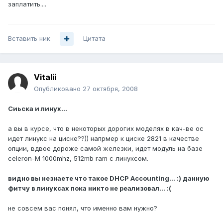
заплатить....
Вставить ник
Цитата
Vitalii
Опубликовано
27 октября, 2008
Сиьска и линух...
а вы в курсе, что в некоторых дорогих моделях в кач-ве ос
идет линукс на циске??)) напрмер к циске 2821 в качестве
опции, вдвое дороже самой железки, идет модуль на базе
celeron-M 1000mhz, 512mb ram с линуксом.
видно вы незнаете что такое DHCP Accounting... :) данную
фитчу в линуксах пока никто не реализовал... :(
не совсем вас понял, что именно вам нужно?