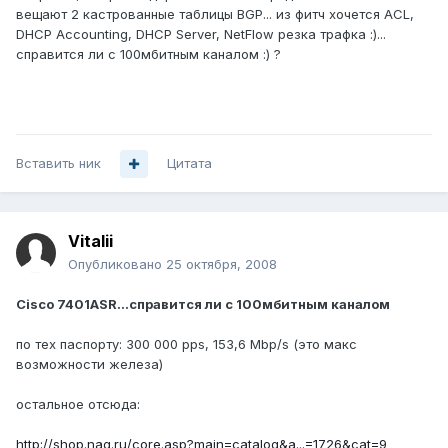
вещают 2 кастрованные таблицы BGP... из фитч хочется ACL,
DHCP Accounting, DHCP Server, NetFlow резка трафка :)...
справится ли с 100мбитным каналом :) ?
Вставить ник
Цитата
Vitalii
Опубликовано
25 октября, 2008
Cisco 7401ASR...справится ли с 100мбитным каналом
по тех паспорту: 300 000 pps, 153,6 Mbp/s (это макс
возможности железа)
остальное отсюда:
http://shop.nag.ru/core.asp?main=catalog&a...=1726&cat=9