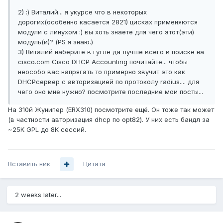
2) :) Виталий... я укурсе что в некоторых
дорогих(особенно касается 2821) цисках применяются
модули с линухом :) вы хоть знаете для чего этот(эти)
модуль(и)? (PS я знаю.)
3) Виталий наберите в гугле да лучше всего в поиске на
cisco.com Cisco DHCP Accounting почитайте... чтобы
неособо вас напрягать то примерно звучит это как
DHCPсервер с авторизацией по протоколу radius.... для
чего оно мне нужно? посмотрите последние мои посты...
На 310й Жунипер (ERX310) посмотрите ещё. Он тоже так может
(в частности авторизация dhcp по opt82). У них есть бандл за
~25K GPL до 8К сессий.
Вставить ник
Цитата
2 weeks later...