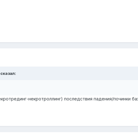
 сказал:
некротрединг-некротроллинг) последствия падения/починки ба