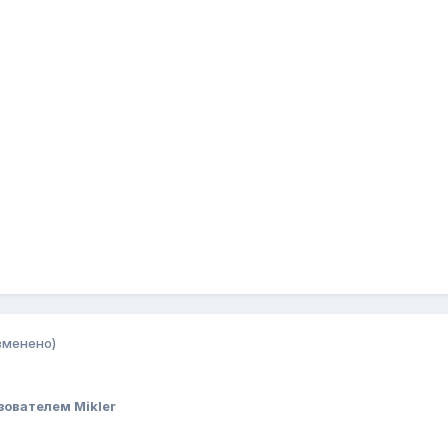
зменено)
зователем Mikler