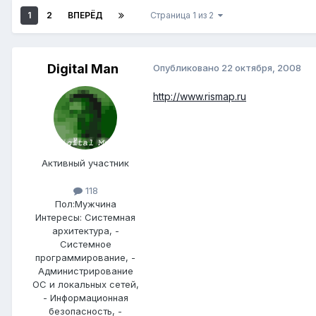
1
2
ВПЕРЁД
Страница 1 из 2
Digital Man
Опубликовано
22 октября, 2008
http://www.rismap.ru
Активный участник
118
Пол:
Мужчина
Интересы:
Системная
архитектура, -
Системное
программирование, -
Администрирование
ОС и локальных сетей,
- Информационная
безопасность, -