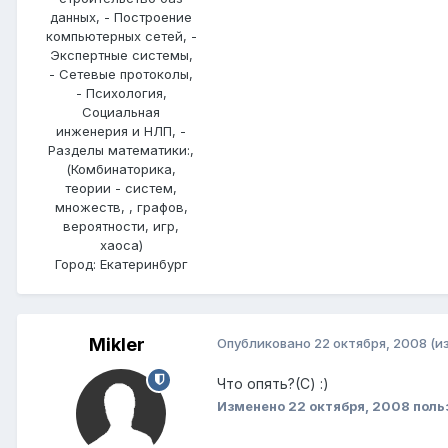
данных, - Построение
компьютерных сетей, -
Экспертные системы,
- Сетевые протоколы,
- Психология,
Социальная
инженерия и НЛП, -
Разделы математики:,
(Комбинаторика,
теории - систем,
множеств, , графов,
вероятности, игр,
хаоса)
Город:
Екатеринбург
Mikler
Опубликовано
22 октября, 2008
(и
Что опять?(С) :)
Изменено
22 октября, 2008
поль