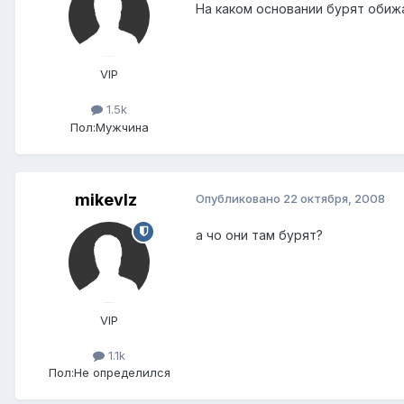
На каком основании бурят обиж
VIP
1.5k
Пол:
Мужчина
mikevlz
Опубликовано
22 октября, 2008
а чо они там бурят?
VIP
1.1k
Пол:
Не определился