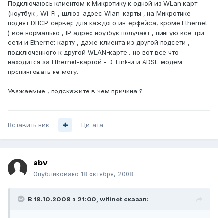
Подключаюсь клиентом к Микротику к одной из WLan карт
(ноутбук , Wi-Fi , шлюз-адрес Wlan-карты , на Микротике
поднят DHCP-сервер для каждого интерфейса, кроме Ethernet
) все нормально , IP-адрес ноутбук получает , пингую все три
сети и Ethernet карту , даже клиента из другой подсети ,
подключенного к другой WLAN-карте , но вот все что
находится за Ethernet-картой - D-Link-и и ADSL-модем
пропинговать не могу.
Уважаемые , подскажите в чем причина ?
Вставить ник
Цитата
abv
Опубликовано
18 октября, 2008
В 18.10.2008 в 21:00, wifinet сказал: