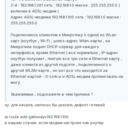
2-й : 192.168.1.201 сеть : 192.168.1.0 маска : 255.255.255.0 (
включен в ADSL-модем )
Адрес ADSL-модема 192.168.1.100 сеть : 192.168.1.0 маска :
255.255.255.0
Подключаюсь клиентом к Микротику к одной из WLan
карт (ноутбук , Wi-Fi , шлюз-адрес Wlan-карты , на
Микротике поднят DHCP-сервер для каждого
интерфейса, кроме Ethernet ) все нормально , IP-адрес
ноутбук получает , пингую все три сети и Ethernet карту ,
даже клиента из другой подсети , подключенного к
другой WLAN-карте , но вот все что находится за
Ethernet-картой - D-Link-и и ADSL-модем пропинговать не
могу.
Уважаемые , подскажите в чем причина ?
ну. для начала, неплохо бы указать дефолт гетевей
ip route add gateway=192.168.1.100
в вашем случае. если модем настроен как роутер