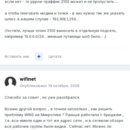
если нет - то рррое-траффик 2100 может и не пропустить.....
а чтобы пинговать модем и точки - в них нужно так же указать
шлюз. в вашем случае - 192,168,1,250...
//кстати, лучше точки 2100 выносить в отдельную подсеть,
например 10.0.0.0/24... меньше путаницы шоб было... ;)
Вставить ник
Цитата
wifinet
Опубликовано
19 октября, 2008
Спасибо за совет , но уже разобрался.
Возник другой вопрос , а точнее несколько , как решить
проблему WINS на Микротике ? Раньше работали с бриджем ,
т.е. все имели один и тот же адрес сети , и в сетевом обзоре
все рабочие группы были видна . Сейчас нет. Можно ли