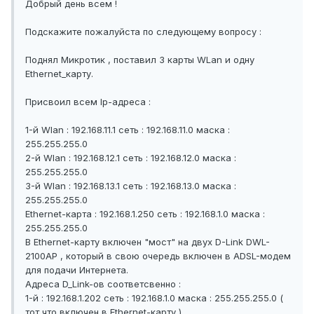
Добрый день всем !
Подскажите пожалуйста по следующему вопросу :
Поднял Микротик , поставил 3 карты WLan и одну
Ethernet_карту.
Присвоил всем Ip-адреса :
1-й Wlan : 192.168.11.1 сеть : 192.168.11.0 маска :
255.255.255.0
2-й Wlan : 192.168.12.1 сеть : 192.168.12.0 маска :
255.255.255.0
3-й Wlan : 192.168.13.1 сеть : 192.168.13.0 маска :
255.255.255.0
Ethernet-карта : 192.168.1.250 сеть : 192.168.1.0 маска :
255.255.255.0
В Ethernet-карту включен "мост" на двух D-Link DWL-
2100AP , который в свою очередь включен в ADSL-модем
для подачи Интернета.
Адреса D_Link-ов соответсвенно :
1-й : 192.168.1.202 сеть : 192.168.1.0 маска : 255.255.255.0 (
тот что включен в Ethernet-карту )