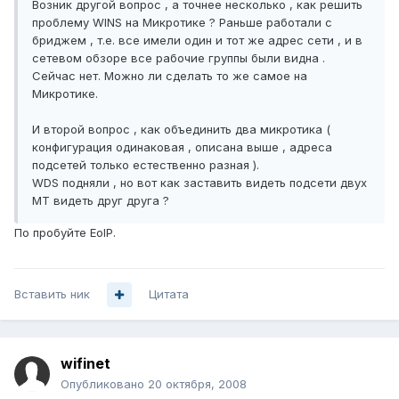
Возник другой вопрос , а точнее несколько , как решить
проблему WINS на Микротике ? Раньше работали с
бриджем , т.е. все имели один и тот же адрес сети , и в
сетевом обзоре все рабочие группы были видна .
Сейчас нет. Можно ли сделать то же самое на
Микротике.
И второй вопрос , как объединить два микротика (
конфигурация одинаковая , описана выше , адреса
подсетей только естественно разная ).
WDS подняли , но вот как заставить видеть подсети двух
МТ видеть друг друга ?
По пробуйте EoIP.
Вставить ник
Цитата
wifinet
Опубликовано
20 октября, 2008