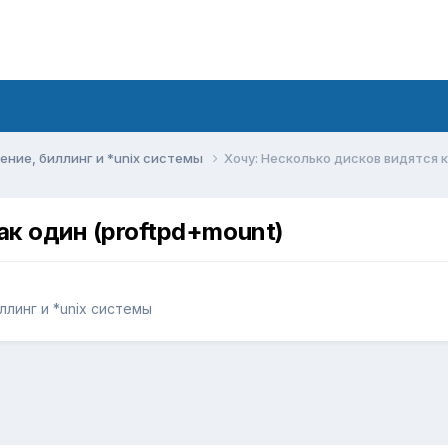
ние, биллинг и *unix системы
Хочу: Несколько дисков видятся к
ак один (proftpd+mount)
линг и *unix системы