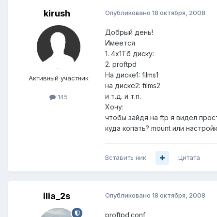
kirush
Опубликовано
18 октября, 2008
Добрый день!
Имеется
1. 4х1Тб диску:
2. proftpd
На диске1: films1
Активный участник
на диске2: films2
и т.д. и т.п.
145
Хочу:
чтобы зайдя на ftp я видел просто
куда копать? mount или настройк
Вставить ник
Цитата
ilia_2s
Опубликовано
18 октября, 2008
proftpd.conf