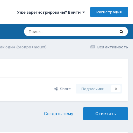
Регистрация
Уже зарегистрированы? Войти
ак один (proftpd+mount)
Вся активность
Share
Подписчики
0
Создать тему
Ответить