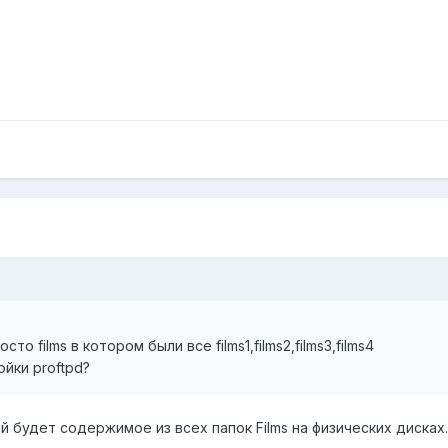
то films в котором были все films1,films2,films3,films4
ойки proftpd?
ой будет содержимое из всех папок Films на физических дисках.