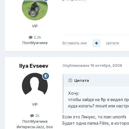
VIP
2.2k
Пол:
Мужчина
Вставить ник
Цитата
Ilya Evseev
Опубликовано
19 октября, 2008
Цитата
Хочу:
чтобы зайдя на ftp я видел прос
VIP
куда копать? mount или настр
2k
Если это Линукс, то man unionfs
Пол:
Мужчина
Будет одна папка Films, в котор
Интересы:
Jazz, box