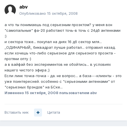
abv
Опубликовано
15 октября, 2008
а что ты понимаешь под серьезным проэктом? у меня вон
"самопальные" фа-20 работают точь-в точь с 24дб антеннами
:)
и сектора тоже... покупал на днях 16 дб сектор мля...
_ОДИНАРНЫЙ_ биквадрат лучше работал... отправил назад.
если хочешь что-либо серьезное для серьезного проэкта -
протяни опту :)
а в вайфай без эксперементов не обойтись... в условиях
нашего чистого эфира ;)
Если линк точка-точка - да. не вопрос... а база---клиенты - это
уже поинтересней. особенно с "серьезными антеннами" от
"серьезных брэндов" на БСке...
Изменено
15 октября, 2008
пользователем abv
Вставить ник
Цитата