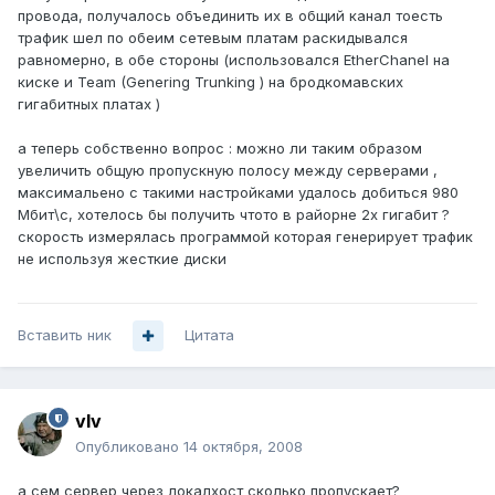
провода, получалось объединить их в общий канал тоесть
трафик шел по обеим сетевым платам раскидывался
равномерно, в обе стороны (использовался EtherChanel на
киске и Team (Genering Trunking ) на бродкомавских
гигабитных платах )
а теперь собственно вопрос : можно ли таким образом
увеличить общую пропускную полосу между серверами ,
максимальено с такими настройками удалось добиться 980
Мбит\с, хотелось бы получить чтото в райорне 2х гигабит ?
скорость измерялась программой которая генерирует трафик
не используя жесткие диски
Вставить ник
Цитата
vIv
Опубликовано
14 октября, 2008
а сем сервер через локалхост сколько пропускает?