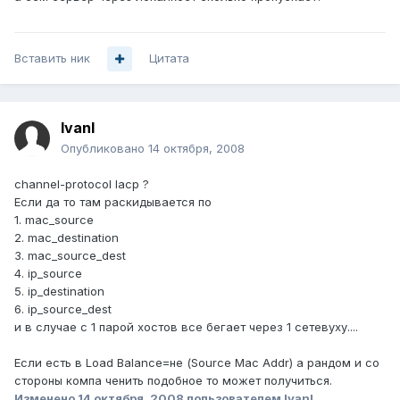
Вставить ник
Цитата
IvanI
Опубликовано
14 октября, 2008
channel-protocol lacp ?
Если да то там раскидывается по
1. mac_source
2. mac_destination
3. mac_source_dest
4. ip_source
5. ip_destination
6. ip_source_dest
и в случае с 1 парой хостов все бегает через 1 сетевуху....
Если есть в Load Balance=не (Source Mac Addr) а рандом и со
стороны компа ченить подобное то может получиться.
Изменено
14 октября, 2008
пользователем IvanI